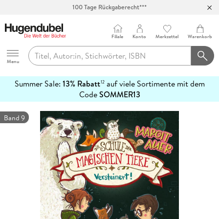
100 Tage Rückgaberecht***
Abholung in über 100 Filialen
Filiale
Konto
Merkzettel
Warenkorb
Hugendubel
Menu
Summer Sale:
13% Rabatt
auf viele Sortimente mit dem
12
mehr
Code
SOMMER13
erfahren
Band 9