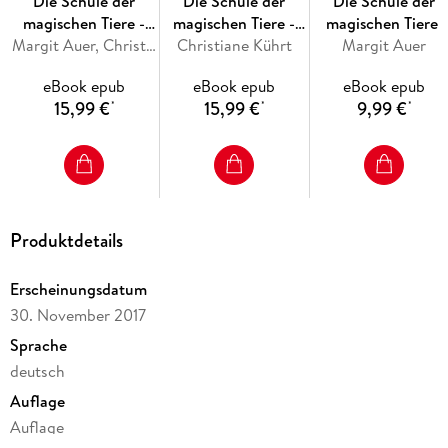
Die Schule der
Die Schule der
Die Schule der
neuen Abenteuer starke Nerven! Es wird spannend! Und wie
magischen Tiere -
magischen Tiere -
magischen Tiere:
immer gibt es viele Bilder, viele kurze Kapitel und ganz viel
Das Backbuch
Margit Auer, Christiane Kührt
Christiane Kührt
Das Kochbuch
Eingeschneit! Ein
Margit Auer
Lesespaß! Der neue Band der Bestseller-Reihe - schon jetzt
Winterabenteuer
ein Kinderbuchklassiker!
eBook epub
eBook epub
eBook epub
15,99 €
15,99 €
9,99 €
*
*
*
Produktdetails
Erscheinungsdatum
30. November 2017
Sprache
deutsch
Auflage
Auflage