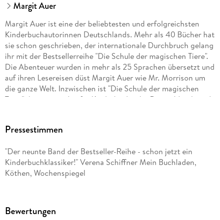
Margit Auer
Margit Auer ist eine der beliebtesten und erfolgreichsten
Kinderbuchautorinnen Deutschlands. Mehr als 40 Bücher hat
sie schon geschrieben, der internationale Durchbruch gelang
ihr mit der Bestsellerreihe "Die Schule der magischen Tiere".
Die Abenteuer wurden in mehr als 25 Sprachen übersetzt und
auf ihren Lesereisen düst Margit Auer wie Mr. Morrison um
die ganze Welt. Inzwischen ist "Die Schule der magischen
Tiere" die meistverkaufte Kinderbuchreihe Deutschlands und
auch die Filme begeistern ein Millionenpublikum. Welches
magische Tier mag sie selbst am liebsten? Eugenia, die
Pressestimmen
Fledermaus!
"Der neunte Band der Bestseller-Reihe - schon jetzt ein
Kinderbuchklassiker!" Verena Schiffner Mein Buchladen,
Die Illustratorin Nina Dulleck, geboren 1975, zeichnet und
Köthen, Wochenspiegel
malt, seit sie Stift und Pinsel halten kann. Sie lebt mit ihrer
Familie am Rhein inmitten von Weinbergen und
Kirschbaumplantagen und illustriert mit viel Begeisterung
Kinderbücher.
Bewertungen