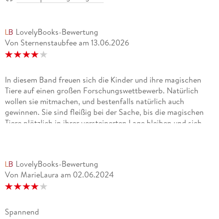
LovelyBooks-Bewertung
Von Sternenstaubfee
am
13.06.2026
In diesem Band freuen sich die Kinder und ihre magischen
Tiere auf einen großen Forschungswettbewerb. Natürlich
wollen sie mitmachen, und bestenfalls natürlich auch
gewinnen. Sie sind fleißig bei der Sache, bis die magischen
Tiere plötzlich in ihrer versteinerten Lage bleiben und sich
nicht mehr zurückverwandeln. Was ist passiert!? ¿ Spannend
und unterhaltsam wie immer, mit viel Freundschaft und
Hilfsbereitschaft. Ich mag den Zusammenhalt in dieser
LovelyBooks-Bewertung
Klasse. Es ist einfach immer wieder schön, diese Geschichten
Von MarieLaura
am
02.06.2024
zu lesen. 13.06.26
Spannend