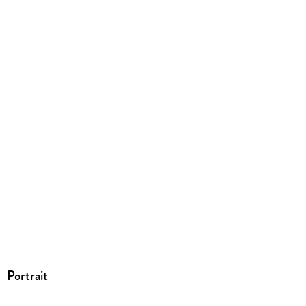
Family Sharing
Ja
Produktart
EBOOK
Dateiformat
EPUB
ISBN
9783646929959
Portrait