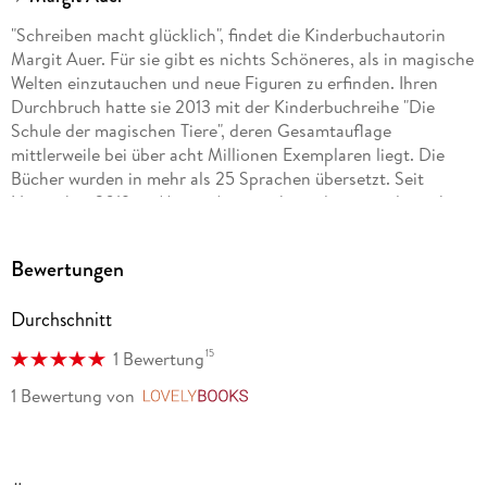
"Schreiben macht glücklich", findet die Kinderbuchautorin
Margit Auer. Für sie gibt es nichts Schöneres, als in magische
Welten einzutauchen und neue Figuren zu erfinden. Ihren
Durchbruch hatte sie 2013 mit der Kinderbuchreihe "Die
Schule der magischen Tiere", deren Gesamtauflage
mittlerweile bei über acht Millionen Exemplaren liegt. Die
Bücher wurden in mehr als 25 Sprachen übersetzt. Seit
November 2019 ist Margit Auer auch wieder journalistisch
tätig: Als wöchentliche Kolumnistin schreibt sie für das
"Familientrio" der "Süddeutschen Zeitung". Dort beantwortet
Bewertungen
sie Erziehungsfragen.
Durchschnitt
Als freie Foodjournalistin, Lektorin und Autorin kennt sich
15
1 Bewertung
Christiane Kührt bestens mit Essen und Trinken aus. Sie
schreibt für Zeitschriften, Agenturen und Verlage - print und
1 Bewertung
von
LovelyBooks
online. Viele Jahre arbeitete sie als freie Redakteurin für
Eltern
und