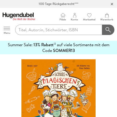
100 Tage Rückgaberecht***
Abholung in über 100 Filialen
Filiale
Konto
Merkzettel
Warenkorb
Hugendubel
Menu
Summer Sale:
13% Rabatt
auf viele Sortimente mit dem
12
mehr
Code
SOMMER13
erfahren