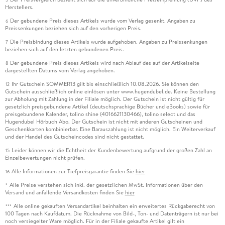
Herstellers.
Der gebundene Preis dieses Artikels wurde vom Verlag gesenkt. Angaben zu
6
Preissenkungen beziehen sich auf den vorherigen Preis.
Die Preisbindung dieses Artikels wurde aufgehoben. Angaben zu Preissenkungen
7
beziehen sich auf den letzten gebundenen Preis.
Der gebundene Preis dieses Artikels wird nach Ablauf des auf der Artikelseite
8
dargestellten Datums vom Verlag angehoben.
Ihr Gutschein SOMMER13 gilt bis einschließlich 10.08.2026. Sie können den
12
Gutschein ausschließlich online einlösen unter www.hugendubel.de. Keine Bestellung
zur Abholung mit Zahlung in der Filiale möglich. Der Gutschein ist nicht gültig für
gesetzlich preisgebundene Artikel (deutschsprachige Bücher und eBooks) sowie für
preisgebundene Kalender, tolino shine (4016621130466), tolino select und das
Hugendubel Hörbuch Abo. Der Gutschein ist nicht mit anderen Gutscheinen und
Geschenkkarten kombinierbar. Eine Barauszahlung ist nicht möglich. Ein Weiterverkauf
und der Handel des Gutscheincodes sind nicht gestattet.
Leider können wir die Echtheit der Kundenbewertung aufgrund der großen Zahl an
15
Einzelbewertungen nicht prüfen.
Alle Informationen zur Tiefpreisgarantie finden Sie
hier
16
Alle Preise verstehen sich inkl. der gesetzlichen MwSt. Informationen über den
*
Versand und anfallende Versandkosten finden Sie
hier
Alle online gekauften Versandartikel beinhalten ein erweitertes Rückgaberecht von
***
100 Tagen nach Kaufdatum. Die Rücknahme von Bild-, Ton- und Datenträgern ist nur bei
noch versiegelter Ware möglich. Für in der Filiale gekaufte Artikel gilt ein