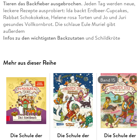
Tieren das Backfieber ausgebrochen
. Jeden Tag werden neue,
leckere Rezepte ausprobiert: Ida backt Erdbeer-Cupcakes,
Rabbat Schokokekse, Helene rosa Torten und Jo und Juri
gesundes Vollkornbrot. Die schlaue Eule Muriel gibt
außerdem
Infos zu den wichtigsten Backzutaten
und Schildkröte
Henrietta hat mit ihrer 200-jährigen Erfahrung
die besten praktischen Tipps
auf Lager, wie der Hefeteig
schön aufgeht oder der Rührkuchen fluffig und die Kekse
Mehr aus dieser Reihe
knusprig werden.
Band 15
Dann mal raus die Schüsseln, die Schneebesen in die Hand
und losgerührt! Denn die Familie mit einer
selbstgebackenen Köstlichkeit
zu überraschen oder auch
gemeinsam mit Freund*innen zu backen, das macht richtig
viel Spaß.
Die Schule der
Die Schule der
Die Schule der