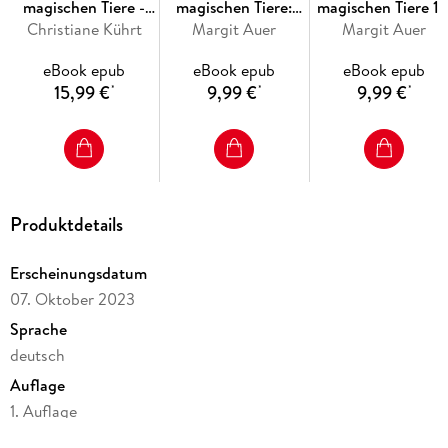
magischen Tiere -
magischen Tiere:
magischen Tiere 15
Christiane Kührt
Das Kochbuch
Eingeschneit! Ein
Margit Auer
Vierundzwanzig
Margit Auer
Winterabenteuer
eBook epub
eBook epub
eBook epub
15,99 €
9,99 €
9,99 €
*
*
*
Produktdetails
Erscheinungsdatum
07. Oktober 2023
Sprache
deutsch
Auflage
1. Auflage
Seitenanzahl