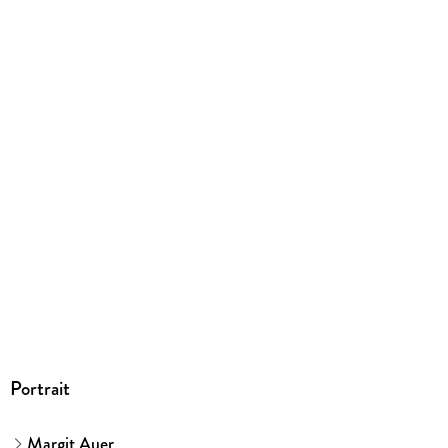
EPUB
ISBN
9783965844094
Portrait
Margit Auer