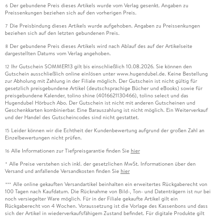
Der gebundene Preis dieses Artikels wurde vom Verlag gesenkt. Angaben zu
6
Preissenkungen beziehen sich auf den vorherigen Preis.
Die Preisbindung dieses Artikels wurde aufgehoben. Angaben zu Preissenkungen
7
beziehen sich auf den letzten gebundenen Preis.
Der gebundene Preis dieses Artikels wird nach Ablauf des auf der Artikelseite
8
dargestellten Datums vom Verlag angehoben.
Ihr Gutschein SOMMER13 gilt bis einschließlich 10.08.2026. Sie können den
12
Gutschein ausschließlich online einlösen unter www.hugendubel.de. Keine Bestellung
zur Abholung mit Zahlung in der Filiale möglich. Der Gutschein ist nicht gültig für
gesetzlich preisgebundene Artikel (deutschsprachige Bücher und eBooks) sowie für
preisgebundene Kalender, tolino shine (4016621130466), tolino select und das
Hugendubel Hörbuch Abo. Der Gutschein ist nicht mit anderen Gutscheinen und
Geschenkkarten kombinierbar. Eine Barauszahlung ist nicht möglich. Ein Weiterverkauf
und der Handel des Gutscheincodes sind nicht gestattet.
Leider können wir die Echtheit der Kundenbewertung aufgrund der großen Zahl an
15
Einzelbewertungen nicht prüfen.
Alle Informationen zur Tiefpreisgarantie finden Sie
hier
16
Alle Preise verstehen sich inkl. der gesetzlichen MwSt. Informationen über den
*
Versand und anfallende Versandkosten finden Sie
hier
Alle online gekauften Versandartikel beinhalten ein erweitertes Rückgaberecht von
***
100 Tagen nach Kaufdatum. Die Rücknahme von Bild-, Ton- und Datenträgern ist nur bei
noch versiegelter Ware möglich. Für in der Filiale gekaufte Artikel gilt ein
Rückgaberecht von 4 Wochen. Voraussetzung ist die Vorlage des Kassenbons und dass
sich der Artikel in wiederverkaufsfähigem Zustand befindet. Für digitale Produkte gilt