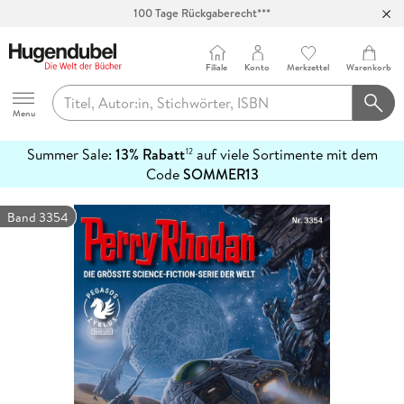
100 Tage Rückgaberecht***
Abholung in über 100 Filialen
Filiale
Konto
Merkzettel
Warenkorb
Hugendubel
Menu
Summer Sale:
13% Rabatt
auf viele Sortimente mit dem
12
mehr
Code
SOMMER13
erfahren
Band 3354