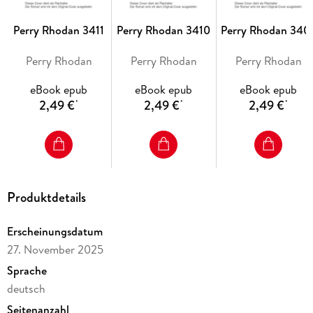
umwandeln. Nachdem die Gefahr im Solsystem vorläufig
eingedämmt worden ist, machen sich ­Einsatzteams daran,
Perry Rhodan 3411
Perry Rhodan 3410
Perry Rhodan 340
Perry Rhodan
Perry Rhodan
Perry Rhodan
eBook epub
eBook epub
eBook epub
Auf dem Planeten Shoyn gelingt das einem Team um Perry
2,49 €
2,49 €
2,49 €
*
*
*
Rhodan. Danach liegen aber mehrere LEBEN IN SCHERBEN .
. .
Produktdetails
Erscheinungsdatum
27. November 2025
Sprache
deutsch
Seitenanzahl