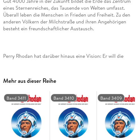
Gut 4000 Jahre in der Zukunft bildet die Erde das Zentrum
eines Sternenreiches, das Tausende von Welten umfasst.
Überall leben die Menschen in Frieden und Freiheit. Zu den
anderen Völkern der Milchstraße und ihren Angehörigen
Perry Rhodan hat darüber hinaus eine ­Vision: Er will die
Verbindungen zu anderen Galaxien ausbauen. Mit
Raumschiffen des Typs PHOENIX soll ein Kurierschiffsystem
zwischen den Sterneninseln entstehen. Der ursprüngliche
Mehr aus dieser Reihe
PHOENIX ist derzeit aber unter dem Kommando von
Reginald Bull auf der Suche nach dem Mausbiber Gucky und
Band 3411
Band 3410
Band 3409
Auf der Erde wird durch ein Versehen ein hypermagnetischer
Puls ausgelöst, der überall, wo er eintrifft, Reproiden aktiviert
- Metallkonstruktionen, die Materie zu Kopien ihrer selbst