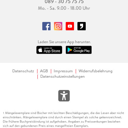
089 - 30 75 75 75
Mo. - Sa. 9.00 - 18.00 Uhr
Laden Sie unsere App herunter.
Datenschutz
AGB
Impressum
Widerrufsbelehrung
Datenschutzeinstellungen
Mängelexemplare sind Bücher mit leichten Beschädigungen, die das Lesen aber nicht
1
einschränken. Mängelexemplare sind durch einen Stempel als solche gekennzeichnet.
Die frühere Buchpreisbindung ist aufgehoben. Angaben zu Preissenkungen beziehen
sich auf den gebundenen Preis eines mangelfreien Exemplars.