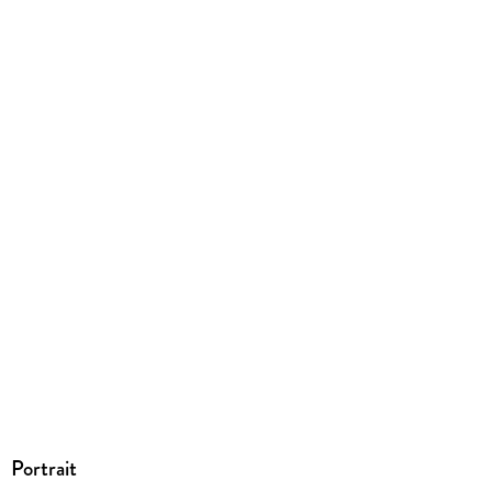
EPUB
ISBN
9783843705103
Portrait