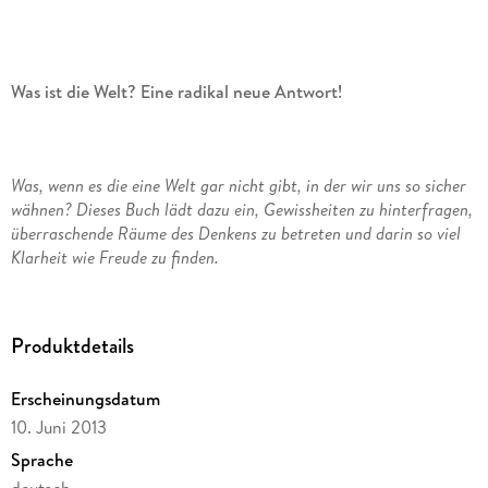
Was ist die Welt? Eine radikal neue Antwort!
Was, wenn es die eine Welt gar nicht gibt, in der wir uns so sicher
wähnen? Dieses Buch lädt dazu ein, Gewissheiten zu hinterfragen,
überraschende Räume des Denkens zu betreten und darin so viel
Klarheit wie Freude zu finden.
Dieses Buch beginnt mit einer irritierenden Frage und endet
Produktdetails
bei einem radikal neuen Bild der Wirklichkeit. Die
vermeintlich selbstverständliche Idee einer einzigen Welt
Erscheinungsdatum
wird systematisch in Frage gestellt und durch eine
vielschichtige Sicht auf Sinn und Sein ersetzt. Statt in
10. Juni 2013
abstrakten Formeln zu verharren, verbindet der Autor
Sprache
klassische Denker wie Hegel, Schelling und Wittgenstein mit