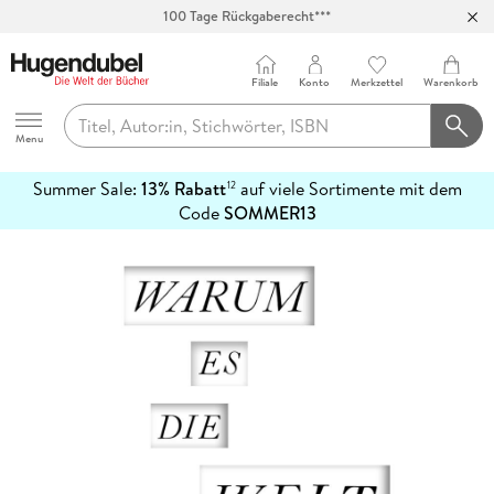
100 Tage Rückgaberecht***
Abholung in über 100 Filialen
Filiale
Konto
Merkzettel
Warenkorb
Hugendubel
Menu
Summer Sale:
13% Rabatt
auf viele Sortimente mit dem
12
mehr
Code
SOMMER13
erfahren