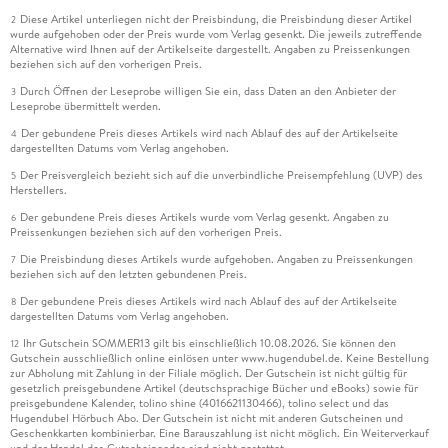
Diese Artikel unterliegen nicht der Preisbindung, die Preisbindung dieser Artikel
2
wurde aufgehoben oder der Preis wurde vom Verlag gesenkt. Die jeweils zutreffende
Alternative wird Ihnen auf der Artikelseite dargestellt. Angaben zu Preissenkungen
beziehen sich auf den vorherigen Preis.
Durch Öffnen der Leseprobe willigen Sie ein, dass Daten an den Anbieter der
3
Leseprobe übermittelt werden.
Der gebundene Preis dieses Artikels wird nach Ablauf des auf der Artikelseite
4
dargestellten Datums vom Verlag angehoben.
Der Preisvergleich bezieht sich auf die unverbindliche Preisempfehlung (UVP) des
5
Herstellers.
Der gebundene Preis dieses Artikels wurde vom Verlag gesenkt. Angaben zu
6
Preissenkungen beziehen sich auf den vorherigen Preis.
Die Preisbindung dieses Artikels wurde aufgehoben. Angaben zu Preissenkungen
7
beziehen sich auf den letzten gebundenen Preis.
Der gebundene Preis dieses Artikels wird nach Ablauf des auf der Artikelseite
8
dargestellten Datums vom Verlag angehoben.
Ihr Gutschein SOMMER13 gilt bis einschließlich 10.08.2026. Sie können den
12
Gutschein ausschließlich online einlösen unter www.hugendubel.de. Keine Bestellung
zur Abholung mit Zahlung in der Filiale möglich. Der Gutschein ist nicht gültig für
gesetzlich preisgebundene Artikel (deutschsprachige Bücher und eBooks) sowie für
preisgebundene Kalender, tolino shine (4016621130466), tolino select und das
Hugendubel Hörbuch Abo. Der Gutschein ist nicht mit anderen Gutscheinen und
Geschenkkarten kombinierbar. Eine Barauszahlung ist nicht möglich. Ein Weiterverkauf
und der Handel des Gutscheincodes sind nicht gestattet.