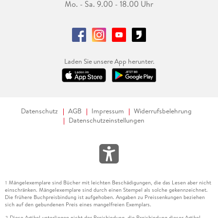
Mo. - Sa. 9.00 - 18.00 Uhr
Laden Sie unsere App herunter.
Datenschutz
AGB
Impressum
Widerrufsbelehrung
Datenschutzeinstellungen
Mängelexemplare sind Bücher mit leichten Beschädigungen, die das Lesen aber nicht
1
einschränken. Mängelexemplare sind durch einen Stempel als solche gekennzeichnet.
Die frühere Buchpreisbindung ist aufgehoben. Angaben zu Preissenkungen beziehen
sich auf den gebundenen Preis eines mangelfreien Exemplars.
Diese Artikel unterliegen nicht der Preisbindung, die Preisbindung dieser Artikel
2