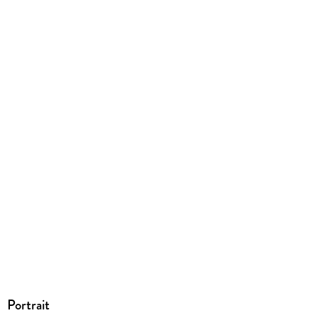
EBOOK
Dateiformat
EPUB
ISBN
9783492953740
Portrait