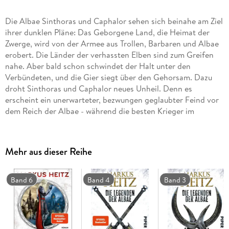
Die Albae Sinthoras und Caphalor sehen sich beinahe am Ziel
ihrer dunklen Pläne: Das Geborgene Land, die Heimat der
Zwerge, wird von der Armee aus Trollen, Barbaren und Albae
erobert. Die Länder der verhassten Elben sind zum Greifen
nahe. Aber bald schon schwindet der Halt unter den
Verbündeten, und die Gier siegt über den Gehorsam. Dazu
droht Sinthoras und Caphalor neues Unheil. Denn es
erscheint ein unerwarteter, bezwungen geglaubter Feind vor
dem Reich der Albae - während die besten Krieger im
Geborgenen Land kämpfen und die Heimat der Albae dem
Gegner nahezu schutzlos ausgeliefert ist . . . Lang erwartet -
Band 2 um die finsteren Feinde der Zwerge!
Mehr aus dieser Reihe
Band 6
Band 4
Band 3