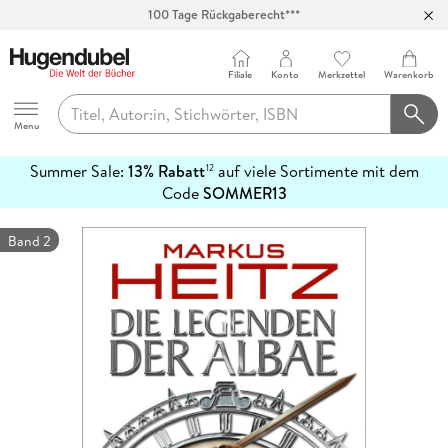
100 Tage Rückgaberecht***
Abholung in über 100 Filialen
Filiale
Konto
Merkzettel
Warenkorb
Hugendubel
Menu
Summer Sale:
13% Rabatt
auf viele Sortimente mit dem
12
mehr
Code
SOMMER13
erfahren
Band 2