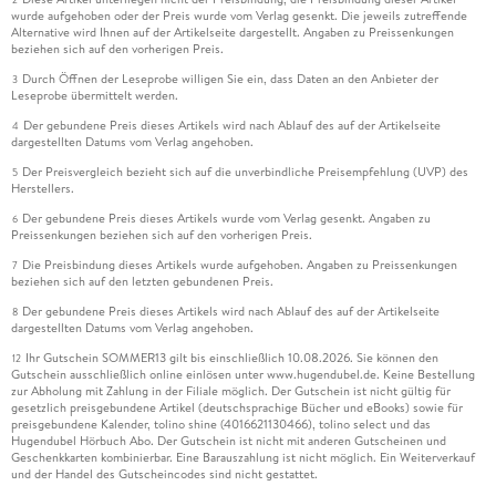
wurde aufgehoben oder der Preis wurde vom Verlag gesenkt. Die jeweils zutreffende
Alternative wird Ihnen auf der Artikelseite dargestellt. Angaben zu Preissenkungen
beziehen sich auf den vorherigen Preis.
Durch Öffnen der Leseprobe willigen Sie ein, dass Daten an den Anbieter der
3
Leseprobe übermittelt werden.
Der gebundene Preis dieses Artikels wird nach Ablauf des auf der Artikelseite
4
dargestellten Datums vom Verlag angehoben.
Der Preisvergleich bezieht sich auf die unverbindliche Preisempfehlung (UVP) des
5
Herstellers.
Der gebundene Preis dieses Artikels wurde vom Verlag gesenkt. Angaben zu
6
Preissenkungen beziehen sich auf den vorherigen Preis.
Die Preisbindung dieses Artikels wurde aufgehoben. Angaben zu Preissenkungen
7
beziehen sich auf den letzten gebundenen Preis.
Der gebundene Preis dieses Artikels wird nach Ablauf des auf der Artikelseite
8
dargestellten Datums vom Verlag angehoben.
Ihr Gutschein SOMMER13 gilt bis einschließlich 10.08.2026. Sie können den
12
Gutschein ausschließlich online einlösen unter www.hugendubel.de. Keine Bestellung
zur Abholung mit Zahlung in der Filiale möglich. Der Gutschein ist nicht gültig für
gesetzlich preisgebundene Artikel (deutschsprachige Bücher und eBooks) sowie für
preisgebundene Kalender, tolino shine (4016621130466), tolino select und das
Hugendubel Hörbuch Abo. Der Gutschein ist nicht mit anderen Gutscheinen und
Geschenkkarten kombinierbar. Eine Barauszahlung ist nicht möglich. Ein Weiterverkauf
und der Handel des Gutscheincodes sind nicht gestattet.