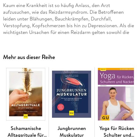
Kaum eine Krankheit ist so häufig Anlass, den Arzt
aufzusuchen, wie das Reizdarmsyndrom. Die Betroffenen
leiden unter Blähungen, Bauchkrämpfen, Durchfall,
Verstopfung, Kopfschmerzen bis hin zu Depressionen. Als die
wichtigsten Ursachen für einen Reizdarm gelten sowohl die
sogenannten FODMAPS in Nahrungsmitteln (spezielle
kurzkettige Kohlenhydrate) als auch Stress und Anspannung.
Mehr aus dieser Reihe
Endlich Ruhe im Bauch!
Dieser Ratgeber bietet ein ganzheitliches Programm zur
Selbsthilfe bei Reizdarm: Er erklärt, wie eine FODMAP-Diät
als DER therapeutische Schlüssel aussieht, und zeigt mit rund
50 Rezepten, wie eine entsprechende Ernährung im Alltag
mit Genuss umsetzbar ist. In Hinblick auf die ebenso wichtige
Stressreduktion gibt der Ratgeber entspannende und
Schamanische
Jungbrunnen
Yoga für Rücken,
aktivitätssteigernde Übungen aus dem Yoga, dem Autogenem
Alltagsrituale für
Muskulatur
Schulter und