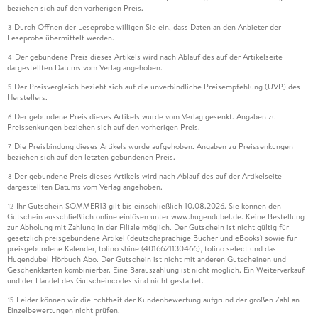
beziehen sich auf den vorherigen Preis.
Durch Öffnen der Leseprobe willigen Sie ein, dass Daten an den Anbieter der
3
Leseprobe übermittelt werden.
Der gebundene Preis dieses Artikels wird nach Ablauf des auf der Artikelseite
4
dargestellten Datums vom Verlag angehoben.
Der Preisvergleich bezieht sich auf die unverbindliche Preisempfehlung (UVP) des
5
Herstellers.
Der gebundene Preis dieses Artikels wurde vom Verlag gesenkt. Angaben zu
6
Preissenkungen beziehen sich auf den vorherigen Preis.
Die Preisbindung dieses Artikels wurde aufgehoben. Angaben zu Preissenkungen
7
beziehen sich auf den letzten gebundenen Preis.
Der gebundene Preis dieses Artikels wird nach Ablauf des auf der Artikelseite
8
dargestellten Datums vom Verlag angehoben.
Ihr Gutschein SOMMER13 gilt bis einschließlich 10.08.2026. Sie können den
12
Gutschein ausschließlich online einlösen unter www.hugendubel.de. Keine Bestellung
zur Abholung mit Zahlung in der Filiale möglich. Der Gutschein ist nicht gültig für
gesetzlich preisgebundene Artikel (deutschsprachige Bücher und eBooks) sowie für
preisgebundene Kalender, tolino shine (4016621130466), tolino select und das
Hugendubel Hörbuch Abo. Der Gutschein ist nicht mit anderen Gutscheinen und
Geschenkkarten kombinierbar. Eine Barauszahlung ist nicht möglich. Ein Weiterverkauf
und der Handel des Gutscheincodes sind nicht gestattet.
Leider können wir die Echtheit der Kundenbewertung aufgrund der großen Zahl an
15
Einzelbewertungen nicht prüfen.