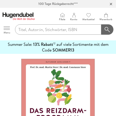
100 Tage Rückgaberecht***
Abholung in über 100 Filialen
Filiale
Konto
Merkzettel
Warenkorb
Hugendubel
Menu
Summer Sale:
13% Rabatt
auf viele Sortimente mit dem
12
mehr
Code
SOMMER13
erfahren