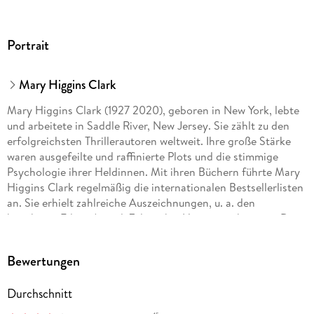
Portrait
Mary Higgins Clark
Mary Higgins Clark (1927 2020), geboren in New York, lebte
und arbeitete in Saddle River, New Jersey. Sie zählt zu den
erfolgreichsten Thrillerautoren weltweit. Ihre große Stärke
waren ausgefeilte und raffinierte Plots und die stimmige
Psychologie ihrer Heldinnen. Mit ihren Büchern führte Mary
Higgins Clark regelmäßig die internationalen Bestsellerlisten
an. Sie erhielt zahlreiche Auszeichnungen, u. a. den
begehrten Edgar Award. Zuletzt bei Heyne erschienen: »Denn
du gehörst mir«.
Bewertungen
Alafair Burke ist Dozentin für Strafrecht an der Hofstra Law
School. Sie war lange als Deputy District Attorney tätig. Ihr
Durchschnitt
Beruf inspirierte sie dazu, Kriminalromane zu schreiben, u. a.
die New-York-Times-Bestsellerserie um Ellie Hatcher. Sie ist