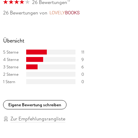
15
26 Bewertungen
die Tochter von James Lee Burke und lebt in New York. Für
Dennis Lehane gehört sie zu den »besten jungen
26 Bewertungen
von
LovelyBooks
Krimischriftstellerinnen«.
Übersicht
5 Sterne
11
4 Sterne
9
3 Sterne
6
2 Sterne
0
1 Stern
0
Eigene Bewertung schreiben
Zur Empfehlungsrangliste