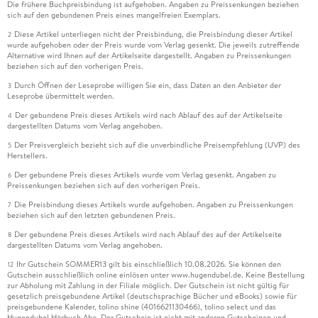
Die frühere Buchpreisbindung ist aufgehoben. Angaben zu Preissenkungen beziehen
sich auf den gebundenen Preis eines mangelfreien Exemplars.
Diese Artikel unterliegen nicht der Preisbindung, die Preisbindung dieser Artikel
2
wurde aufgehoben oder der Preis wurde vom Verlag gesenkt. Die jeweils zutreffende
Alternative wird Ihnen auf der Artikelseite dargestellt. Angaben zu Preissenkungen
beziehen sich auf den vorherigen Preis.
Durch Öffnen der Leseprobe willigen Sie ein, dass Daten an den Anbieter der
3
Leseprobe übermittelt werden.
Der gebundene Preis dieses Artikels wird nach Ablauf des auf der Artikelseite
4
dargestellten Datums vom Verlag angehoben.
Der Preisvergleich bezieht sich auf die unverbindliche Preisempfehlung (UVP) des
5
Herstellers.
Der gebundene Preis dieses Artikels wurde vom Verlag gesenkt. Angaben zu
6
Preissenkungen beziehen sich auf den vorherigen Preis.
Die Preisbindung dieses Artikels wurde aufgehoben. Angaben zu Preissenkungen
7
beziehen sich auf den letzten gebundenen Preis.
Der gebundene Preis dieses Artikels wird nach Ablauf des auf der Artikelseite
8
dargestellten Datums vom Verlag angehoben.
Ihr Gutschein SOMMER13 gilt bis einschließlich 10.08.2026. Sie können den
12
Gutschein ausschließlich online einlösen unter www.hugendubel.de. Keine Bestellung
zur Abholung mit Zahlung in der Filiale möglich. Der Gutschein ist nicht gültig für
gesetzlich preisgebundene Artikel (deutschsprachige Bücher und eBooks) sowie für
preisgebundene Kalender, tolino shine (4016621130466), tolino select und das
Hugendubel Hörbuch Abo. Der Gutschein ist nicht mit anderen Gutscheinen und