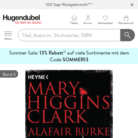
Abholung in über 100 Filialen
Filiale
Konto
Merkzettel
Warenkorb
Hugendubel
Menu
Summer Sale:
13% Rabatt
auf viele Sortimente mit dem
12
mehr
Code
SOMMER13
erfahren
Band 6