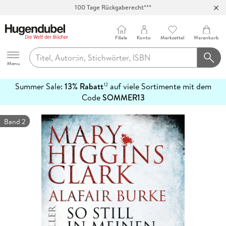
100 Tage Rückgaberecht***
Abholung in über 100 Filialen
Filiale
Konto
Merkzettel
Warenkorb
Hugendubel
Menu
Summer Sale:
13% Rabatt
auf viele Sortimente mit dem
12
mehr
Code
SOMMER13
erfahren
Band 2