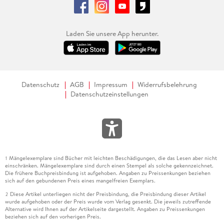
Laden Sie unsere App herunter.
Datenschutz
AGB
Impressum
Widerrufsbelehrung
Datenschutzeinstellungen
Mängelexemplare sind Bücher mit leichten Beschädigungen, die das Lesen aber nicht
1
einschränken. Mängelexemplare sind durch einen Stempel als solche gekennzeichnet.
Die frühere Buchpreisbindung ist aufgehoben. Angaben zu Preissenkungen beziehen
sich auf den gebundenen Preis eines mangelfreien Exemplars.
Diese Artikel unterliegen nicht der Preisbindung, die Preisbindung dieser Artikel
2
wurde aufgehoben oder der Preis wurde vom Verlag gesenkt. Die jeweils zutreffende
Alternative wird Ihnen auf der Artikelseite dargestellt. Angaben zu Preissenkungen
beziehen sich auf den vorherigen Preis.