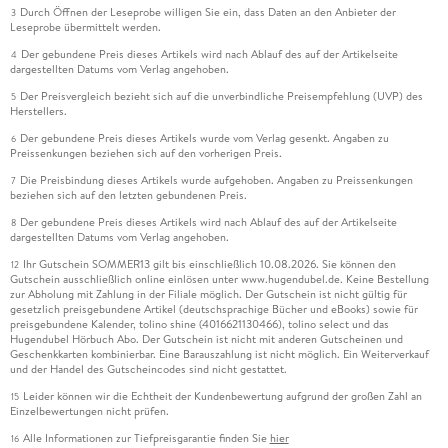
Durch Öffnen der Leseprobe willigen Sie ein, dass Daten an den Anbieter der
3
Leseprobe übermittelt werden.
Der gebundene Preis dieses Artikels wird nach Ablauf des auf der Artikelseite
4
dargestellten Datums vom Verlag angehoben.
Der Preisvergleich bezieht sich auf die unverbindliche Preisempfehlung (UVP) des
5
Herstellers.
Der gebundene Preis dieses Artikels wurde vom Verlag gesenkt. Angaben zu
6
Preissenkungen beziehen sich auf den vorherigen Preis.
Die Preisbindung dieses Artikels wurde aufgehoben. Angaben zu Preissenkungen
7
beziehen sich auf den letzten gebundenen Preis.
Der gebundene Preis dieses Artikels wird nach Ablauf des auf der Artikelseite
8
dargestellten Datums vom Verlag angehoben.
Ihr Gutschein SOMMER13 gilt bis einschließlich 10.08.2026. Sie können den
12
Gutschein ausschließlich online einlösen unter www.hugendubel.de. Keine Bestellung
zur Abholung mit Zahlung in der Filiale möglich. Der Gutschein ist nicht gültig für
gesetzlich preisgebundene Artikel (deutschsprachige Bücher und eBooks) sowie für
preisgebundene Kalender, tolino shine (4016621130466), tolino select und das
Hugendubel Hörbuch Abo. Der Gutschein ist nicht mit anderen Gutscheinen und
Geschenkkarten kombinierbar. Eine Barauszahlung ist nicht möglich. Ein Weiterverkauf
und der Handel des Gutscheincodes sind nicht gestattet.
Leider können wir die Echtheit der Kundenbewertung aufgrund der großen Zahl an
15
Einzelbewertungen nicht prüfen.
Alle Informationen zur Tiefpreisgarantie finden Sie
hier
16