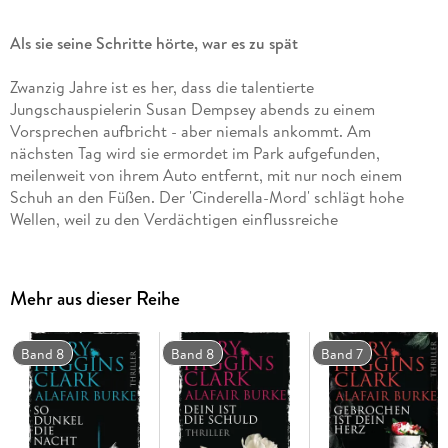
Als sie seine Schritte hörte, war es zu spät
Zwanzig Jahre ist es her, dass die talentierte
Jungschauspielerin Susan Dempsey abends zu einem
Vorsprechen aufbricht - aber niemals ankommt. Am
nächsten Tag wird sie ermordet im Park aufgefunden,
meilenweit von ihrem Auto entfernt, mit nur noch einem
Schuh an den Füßen. Der 'Cinderella-Mord' schlägt hohe
Wellen, weil zu den Verdächtigen einflussreiche
Geschäftsleute und Hollywoodgrößen gehören. Aber er wird
nie aufgeklärt. Bis sich Laurie Moran, die sich als TV-
Produzentin auf Cold Cases spezialisiert hat, des Falls
Mehr aus dieser Reihe
annimmt. Damit macht sie sich zur Zielscheibe des Täters, der
alles zu tun bereit ist, um weiter unerkannt zu bleiben.
Band 8
Band 8
Band 7