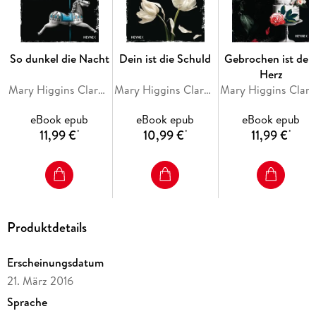
So dunkel die Nacht
Dein ist die Schuld
Gebrochen ist dei
Herz
Mary Higgins Clark, Alafair Burke
Mary Higgins Clark, Alafair Burke
Mary Higgins Clark, Alafair B
eBook epub
eBook epub
eBook epub
11,99 €
10,99 €
11,99 €
*
*
*
Produktdetails
Erscheinungsdatum
21. März 2016
Sprache