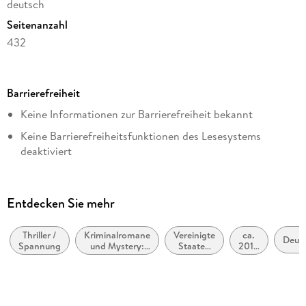
deutsch
Seitenanzahl
432
Dateigröße
1,47 MB
Barrierefreiheit
Reihe
Keine Informationen zur Barrierefreiheit bekannt
Laurie Moran / Under Suspicion, 2
Keine Barrierefreiheitsfunktionen des Lesesystems
Autor/Autorin
deaktiviert
Mary Higgins Clark, Alafair Burke
Weitere Hinweise:
Übersetzung
https://www.penguin.de/barrierefreiheit,
Karl-Heinz Ebnet
Entdecken Sie mehr
barrierefreiheit@penguinrandomhouse.de
Verlag/Hersteller
Penguin Random House
Thriller /
Kriminalromane
Vereinigte
ca.
Deut
Spannung
und Mystery:
Staaten
2010
Originaltitel
weibliche
von
bis
Ermittler
Amerika,
ca.
The Cinderella Murder
USA
2019
Originalsprache