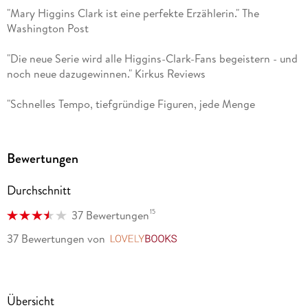
die New-York-Times-Bestsellerserie um Ellie Hatcher. Sie ist
"Mary Higgins Clark ist eine perfekte Erzählerin." The
die Tochter von James Lee Burke und lebt in New York. Für
Washington Post
Dennis Lehane gehört sie zu den »besten jungen
Krimischriftstellerinnen«.
"Die neue Serie wird alle Higgins-Clark-Fans begeistern - und
noch neue dazugewinnen." Kirkus Reviews
"Schnelles Tempo, tiefgründige Figuren, jede Menge
Überraschungen: ein faszinierender Krimi zweier
hochtalentierter Autorinnen." Booklist
Bewertungen
Durchschnitt
15
37 Bewertungen
37 Bewertungen
von
LovelyBooks
Übersicht