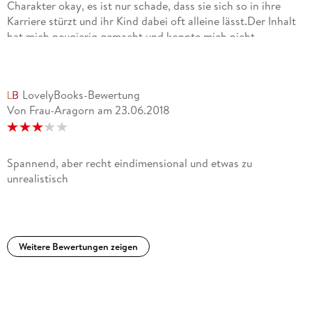
Charakter okay, es ist nur schade, dass sie sich so in ihre
Karriere stürzt und ihr Kind dabei oft alleine lässt.Der Inhalt
hat mich neugierig gemacht und konnte mich nicht
überzeugen. Zuerst einmal ist es mir etwas schwer gefallen,
die verschiedenen Leute auseinander zu halten. Ich fand das
Buch auch leider gar nicht spannend, habe mich dann aber
LovelyBooks-Bewertung
versucht zu überzeugen und noch 50 weitere Seiten gelesen.
Von Frau-Aragorn
am
23.06.2018
Leider hat es mich dann immer noch nicht mitgenommen.
Habe es dann auch bei Seite 150 abgebrochen. Schade, für
mich ihr mit abstand schlechtestes Buch.
Spannend, aber recht eindimensional und etwas zu
unrealistisch
Weitere Bewertungen zeigen