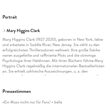
Portrait
Mary Higgins Clark
Mary Higgins Clark (1927 2020), geboren in New York, lebte
und arbeitete in Saddle River, New Jersey. Sie zählt zu den
erfolgreichsten Thrillerautoren weltweit. Ihre große Stärke
waren ausgefeilte und raffinierte Plots und die stimmige
Psychologie ihrer Heldinnen. Mit ihren Büchern führte Mary
Higgins Clark regelmäßig die internationalen Bestsellerlisten
an. Sie erhielt zahlreiche Auszeichnungen, u. a. den
begehrten Edgar Award. Zuletzt bei Heyne erschienen: »Denn
du gehörst mir«.
Pressestimmen
Alafair Burke ist Dozentin für Strafrecht an der Hofstra Law
School. Sie war lange als Deputy District Attorney tätig. Ihr
»Ein Muss nicht nur für Fans! « bella
Beruf inspirierte sie dazu, Kriminalromane zu schreiben, u. a.