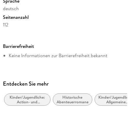
Sprache
deutsch
Seitenanzahl
112
Dateigröße
9,91 MB
Barrierefreiheit
Altersempfehlung
Keine Informationen zur Barrierefreiheit bekannt
ab 8 Jahre
Reihe
Das magische Baumhaus / The Magic Tree House, 58
Autor/Autorin
Entdecken Sie mehr
Mary Pope Osborne
Kinder/Jugendliche:
Historische
Kinder/Jugendlich
Herausgegeben von
Action- und
Abenteuerromane
Allgemeine
Loewe Kinderbücher
Abenteuergeschichten
Interessen: Groß
Landsäugetiere
Übersetzung
Sabine Rahn