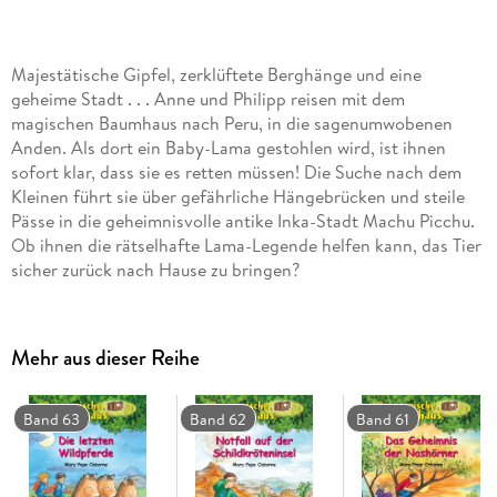
Majestätische Gipfel, zerklüftete Berghänge und eine
geheime Stadt . . . Anne und Philipp reisen mit dem
magischen Baumhaus nach Peru, in die sagenumwobenen
Anden. Als dort ein Baby-Lama gestohlen wird, ist ihnen
sofort klar, dass sie es retten müssen! Die Suche nach dem
Kleinen führt sie über gefährliche Hängebrücken und steile
Pässe in die geheimnisvolle antike Inka-Stadt Machu Picchu.
Ob ihnen die rätselhafte Lama-Legende helfen kann, das Tier
sicher zurück nach Hause zu bringen?
Die
beliebte Kinderbuch-Reihe
von
Mehr aus dieser Reihe
Bestsellerautorin
Mary Pope Osborne
! Die Geschwister Anne und Philipp reisen mit dem
Band 63
Band 62
Band 61
magischen Baumhaus
durch die Zeit. Sie erleben
spannende Abenteuer
, entdecken
ferne Länder
und