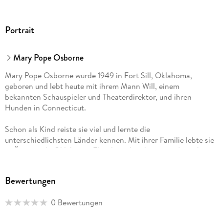
Portrait
Mary Pope Osborne
Mary Pope Osborne wurde 1949 in Fort Sill, Oklahoma,
geboren und lebt heute mit ihrem Mann Will, einem
bekannten Schauspieler und Theaterdirektor, und ihren
Hunden in Connecticut.
Schon als Kind reiste sie viel und lernte die
unterschiedlichsten Länder kennen. Mit ihrer Familie lebte sie
in Österreich, Oklahoma, Florida und anderswo in Amerika.
Nach ihrem Studium zog es sie wieder in die Ferne, und sie
reiste viele Monate durch Asien. Schließlich begann sie zu
Bewertungen
schreiben und wurde damit außerordentlich erfolgreich. Im
Februar 1993 wurde Mary Pope Osborne zur 27. Präsidentin
0 Bewertungen
der Authors Guild, der ältesten und etabliertesten
Organisation für Schriftsteller in Amerika, gewählt. Nach vier