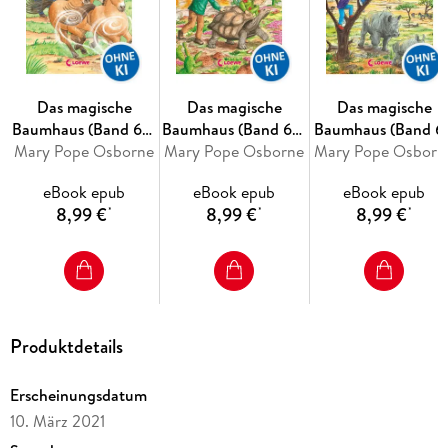
faszinierende Tiere
und lernen viele
berühmte Persönlichkeiten
kennen.
Der Titel ist bei Antolin gelistet.
Das magische
Das magische
Das magische
Baumhaus (Band 63)
Baumhaus (Band 62)
Baumhaus (Band 61
Mary Pope Osborne
- Die letzten
Mary Pope Osborne
- Notfall auf der
- Das Geheimnis de
Mary Pope Osborn
Wildpferde
Schildkröteninsel
Nashörner
eBook epub
eBook epub
eBook epub
8,99 €
8,99 €
8,99 €
*
*
*
Produktdetails
Erscheinungsdatum
10. März 2021