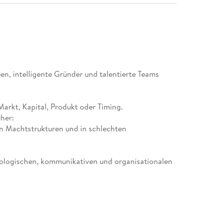
en, intelligente Gründer und talentierte Teams
Markt, Kapital, Produkt oder Timing.
üher:
n Machtstrukturen und in schlechten
hologischen, kommunikativen und organisationalen
n, die Erfolg wollen, Entscheidungen treffen, die