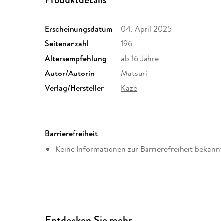
Erscheinungsdatum
04. April 2025
Seitenanzahl
196
Altersempfehlung
ab 16 Jahre
Autor/Autorin
Matsuri
Verlag/Hersteller
Kazé
Kopierschutz
mit Adobe-DRM-Kopierschu
Produktart
EBOOK
ISBN
9782832446669
Barrierefreiheit
Keine Informationen zur Barrierefreiheit bekann
Entdecken Sie mehr