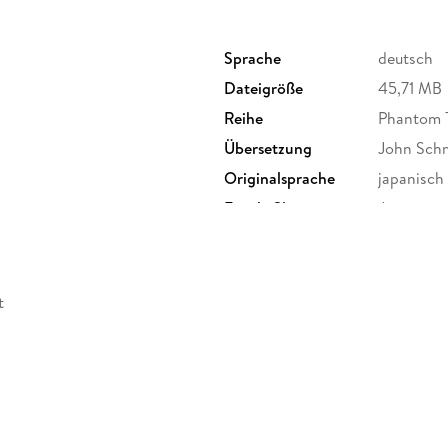
Sprache
deutsch
Dateigröße
45,71 MB
Reihe
Phantom T
Übersetzung
John Sch
Originalsprache
japanisch
tz
Family Sharing
Ja
Dateiformat
EPUB
t