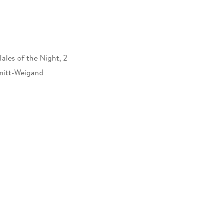
ales of the Night, 2
mitt-Weigand