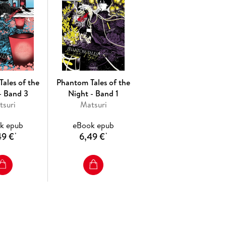
ales of the
Phantom Tales of the
- Band 3
Night - Band 1
tsuri
Matsuri
k epub
eBook epub
49 €
6,49 €
*
*