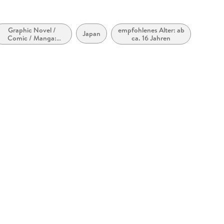
Graphic Novel /
empfohlenes Alter: ab
Japan
Comic / Manga:
ca. 16 Jahren
Fantasy, Esoterik