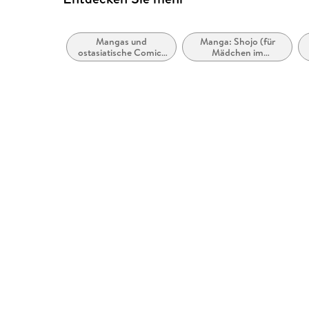
Mangas und
Manga: Shojo (für
ostasiatische Comic-
Mädchen im
Stile bzw. -Traditionen
Teeangeraalter)