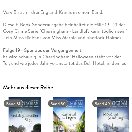
Very British - drei England-Krimis in einem Band.
Diese E-Book-Sonderausgabe beinhaltet die Fälle 19 - 21 der
Cosy Crime Serie "Cherringham - Landluft kann tödlich sein"
- ein Muss für Fans von Miss Marple und Sherlock Holmes!
Folge 19 - Spur aus der Vergangenheit:
Es wird schaurig in Cherringham! Halloween steht vor der
Tür, und wie jedes Jahr veranstaltet das Bell Hotel, in dem es
angeblich spuken soll, sein berühmtes "Geisterjäger-Dinner"
mitsamt Schauergeschichten und Geistererscheinungen.
Dieses Mal findet die Veranstaltung allerdings durch einen
Mehr aus dieser Reihe
schrecklichen Unfall ein jähes Ende. Und plötzlich steht die
Frage im Raum, ob hier nicht tatsächlich ein Geist umgeht!
Jack und Sarah sind überzeugt, dass der Schuldige ein
Band 51
Band 50
Band 49
Mensch aus Fleisch und Blut sein muss - doch wer will dem
Hotel schaden? Schon bald müssen auch die beiden sich
ihrem Aberglauben stellen, denn sie finden Spuren, die zu
einem unaufgeklärten viktorianischen Mord führen . . .