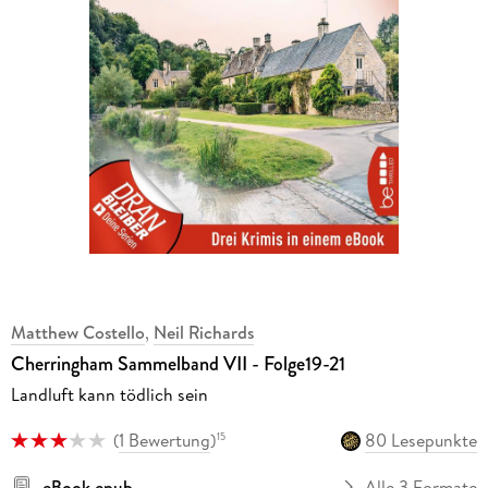
Matthew Costello
,
Neil Richards
Cherringham Sammelband VII - Folge19-21
Landluft kann tödlich sein
(
1 Bewertung
)
80 Lesepunkte
15
eBook epub
Alle 3 Formate