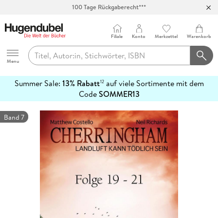
100 Tage Rückgaberecht***
Abholung in über 100 Filialen
Filiale
Konto
Merkzettel
Warenkorb
Hugendubel
Menu
Summer Sale:
13% Rabatt
auf viele Sortimente mit dem
12
mehr
Code
SOMMER13
erfahren
Band 7