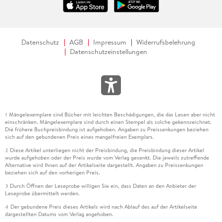
Datenschutz
AGB
Impressum
Widerrufsbelehrung
Datenschutzeinstellungen
Mängelexemplare sind Bücher mit leichten Beschädigungen, die das Lesen aber nicht
1
einschränken. Mängelexemplare sind durch einen Stempel als solche gekennzeichnet.
Die frühere Buchpreisbindung ist aufgehoben. Angaben zu Preissenkungen beziehen
sich auf den gebundenen Preis eines mangelfreien Exemplars.
Diese Artikel unterliegen nicht der Preisbindung, die Preisbindung dieser Artikel
2
wurde aufgehoben oder der Preis wurde vom Verlag gesenkt. Die jeweils zutreffende
Alternative wird Ihnen auf der Artikelseite dargestellt. Angaben zu Preissenkungen
beziehen sich auf den vorherigen Preis.
Durch Öffnen der Leseprobe willigen Sie ein, dass Daten an den Anbieter der
3
Leseprobe übermittelt werden.
Der gebundene Preis dieses Artikels wird nach Ablauf des auf der Artikelseite
4
dargestellten Datums vom Verlag angehoben.