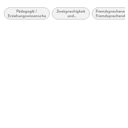
Kopierschutz
mit Adobe-DRM-Kopierschutz
Pädagogik /
Zweisprachigkeit
Fremdsprachenerw
Erziehungswissenschaften
und
Fremdsprachendid
Produktart
Mehrsprachigkeit
zweite oder
zusätzliche Sprac
EBOOK
Dateiformat
EPUB
ISBN
9781136641787