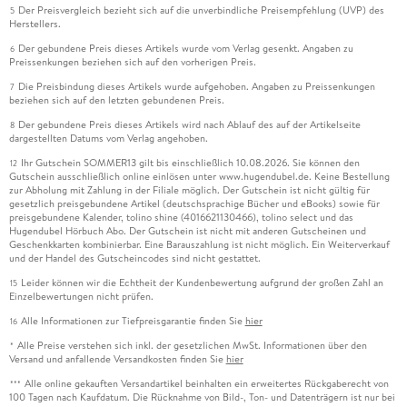
Der Preisvergleich bezieht sich auf die unverbindliche Preisempfehlung (UVP) des
5
Herstellers.
Der gebundene Preis dieses Artikels wurde vom Verlag gesenkt. Angaben zu
6
Preissenkungen beziehen sich auf den vorherigen Preis.
Die Preisbindung dieses Artikels wurde aufgehoben. Angaben zu Preissenkungen
7
beziehen sich auf den letzten gebundenen Preis.
Der gebundene Preis dieses Artikels wird nach Ablauf des auf der Artikelseite
8
dargestellten Datums vom Verlag angehoben.
Ihr Gutschein SOMMER13 gilt bis einschließlich 10.08.2026. Sie können den
12
Gutschein ausschließlich online einlösen unter www.hugendubel.de. Keine Bestellung
zur Abholung mit Zahlung in der Filiale möglich. Der Gutschein ist nicht gültig für
gesetzlich preisgebundene Artikel (deutschsprachige Bücher und eBooks) sowie für
preisgebundene Kalender, tolino shine (4016621130466), tolino select und das
Hugendubel Hörbuch Abo. Der Gutschein ist nicht mit anderen Gutscheinen und
Geschenkkarten kombinierbar. Eine Barauszahlung ist nicht möglich. Ein Weiterverkauf
und der Handel des Gutscheincodes sind nicht gestattet.
Leider können wir die Echtheit der Kundenbewertung aufgrund der großen Zahl an
15
Einzelbewertungen nicht prüfen.
Alle Informationen zur Tiefpreisgarantie finden Sie
hier
16
Alle Preise verstehen sich inkl. der gesetzlichen MwSt. Informationen über den
*
Versand und anfallende Versandkosten finden Sie
hier
Alle online gekauften Versandartikel beinhalten ein erweitertes Rückgaberecht von
***
100 Tagen nach Kaufdatum. Die Rücknahme von Bild-, Ton- und Datenträgern ist nur bei