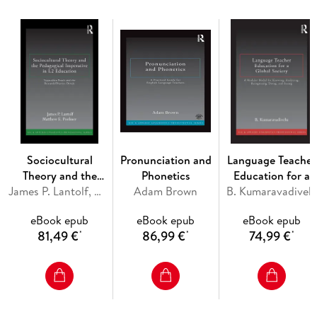
The book focuses on the six dimensions of self-regulated
learning -motive, methods of learning, time, physical
environment, social environment, and performance. Each
chapter offers practical activities and suggestions for
implementing the principles and guidelines, including tools
and materials that teachers can immediately use.
Sociocultural
Pronunciation and
Language Teacher
Theory and the
Phonetics
Education for a
Pedagogical
James P. Lantolf, Matthew E. Poehner
Adam Brown
B. Kumaravadivel
Global Society
Imperative in L2
eBook epub
eBook epub
eBook epub
Education
81,49 €
86,99 €
74,99 €
*
*
*