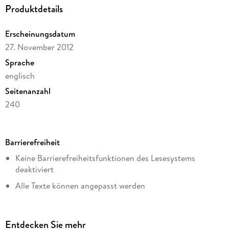
Produktdetails
Erscheinungsdatum
27. November 2012
Sprache
englisch
Seitenanzahl
240
Dateigröße
7,67 MB
Barrierefreiheit
Reihe
Keine Barrierefreiheitsfunktionen des Lesesystems
Esl & Applied Linguistics Professional
deaktiviert
Autor/Autorin
Alle Texte können angepasst werden
Maureen Snow Andrade, Norman W. Evans
Weitere Hinweise: ebookqueries@tandf.co.uk
Verlag/Hersteller
Taylor & Francis eBooks
Entdecken Sie mehr