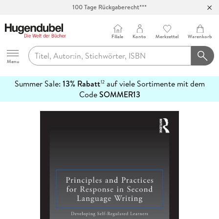
100 Tage Rückgaberecht***
Abholung in über 100 Filialen
Filiale
Konto
Merkzettel
Warenkorb
Hugendubel
Menu
Summer Sale:
13% Rabatt
auf viele Sortimente mit dem
12
mehr
Code
SOMMER13
erfahren