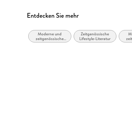
Entdecken Sie mehr
Moderne und
Zeitgenössische
M
zeitgenössische
Lifestyle-Literatur
zei
Belletristik:
Li
allgemein und
literarisch