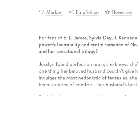
Merken
Empfehlen
Bewerten
For fans of E. L. James, Sylvia Day, J. Kenner
a
powerful sensuality and erotic romance of No.
and her sensational trilogy?
Josslyn found perfection once; she knows she'
one thing her beloved husband couldn't give h
indulges the most hedonistic of fantasies, sh
been a source of comfort - her husband's best 
Dash has lived in an untenable position for year
to act on that attraction. When he finds her in
thinks she has no idea what she's getting herse
What she needs. If she wants dominance, he is
He is the only man who will touch her, cherish h
submit to.