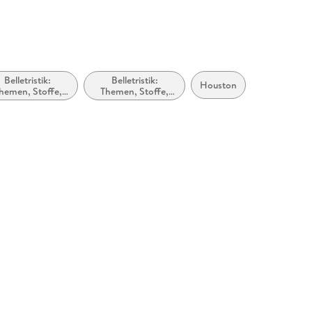
Belletristik:
Belletristik:
Houston
hemen, Stoffe,
Themen, Stoffe,
tive: Liebe und
Motive:
Beziehungen
Seelenleben