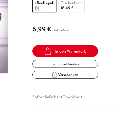
Fremdsprachige Bücher
eBook epub
Taschenbuch
n Lernhilfen
 Jugendbücher
eiber
Hörbuch Downloads im Bundle
cher
 Vergleich
 Puzzlezubehör
Lernen
New Adult
STABILO
16,49 €
Taschenbücher
hilfen
hriller
 Backen
er
lender
Ratgeber
op
hriller
Romance
6,99 €
inkl. Mwst.
Sachbücher
precher:innen
Science Fiction
Fremdsprachige Bücher
In den Warenkorb
Sofort kaufen
Verschenken
Sofort lieferbar (Download)