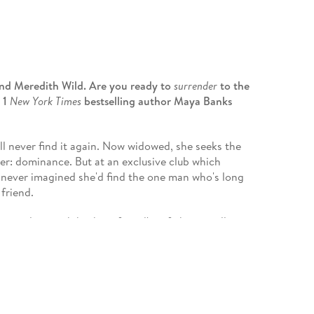
nd Meredith Wild
. Are you ready to
surrender
to the
 1
New York Times
bestselling author Maya Banks
ll never find it again. Now widowed, she seeks the
er: dominance. But at an exclusive club which
e never imagined she'd find the one man who's long
friend.
s: in love with his best friend's wife but unwilling
 a club devoted to the darker edges of desire, he
lf into. Until she explains in detail what she wants.
 the only man who will introduce her to that world.
er. . . love her. And the only man she'll ever