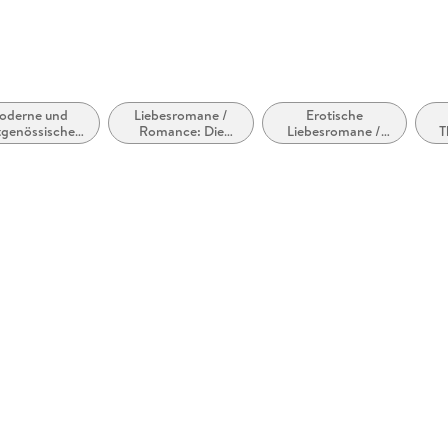
oderne und
Liebesromane /
Erotische
tgenössische
Romance: Die
Liebesromane /
T
ebesromane /
Reichen,
Romance
Mo
Romance
Berühmten und
Mächtigen