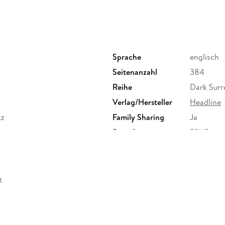
Sprache
englisch
Seitenanzahl
384
Reihe
Dark Surr
Verlag/Hersteller
Headline
tz
Family Sharing
Ja
Dateiformat
EPUB
t