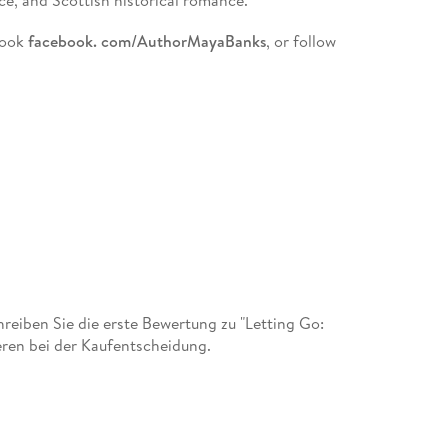
, and Scottish historical romance.
book
facebook. com/AuthorMayaBanks
, or follow
eiben Sie die erste Bewertung zu "Letting Go:
eren bei der Kaufentscheidung.