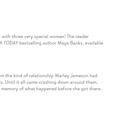
s with three very special women! The reader
A TODAY
bestselling author Maya Banks, available
om the kind of relationship Marley Jameson had
. Until it all came crashing down around them,
o memory of what happened before she got there.
. or the baby she carried. All she knew was that
ay to his private Greek island, being with him
 . .
Mistress
in 2009.