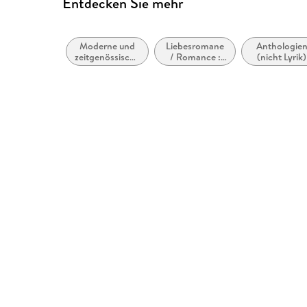
Entdecken Sie mehr
Moderne und
Liebesromane
Anthologie
zeitgenössische
/ Romance :
(nicht Lyrik)
Liebesromane /
Office oder
Romance
Workplace
Romance