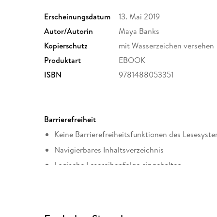
Erscheinungsdatum
13. Mai 2019
Autor/Autorin
Maya Banks
Kopierschutz
mit Wasserzeichen versehen
Produktart
EBOOK
ISBN
9781488053351
Barrierefreiheit
Keine Barrierefreiheitsfunktionen des Lesesyste
Navigierbares Inhaltsverzeichnis
Logische Lesereihenfolge eingehalten
Weitere Hinweise: AccessibilityFeedback@harpe