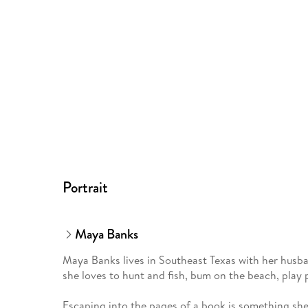
Portrait
Maya Banks
Maya Banks lives in Southeast Texas with her husba
she loves to hunt and fish, bum on the beach, play 
Escaping into the pages of a book is something she