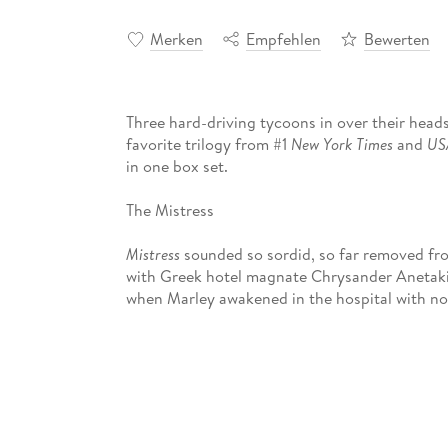
Merken
Empfehlen
Bewerten
Three hard-driving tycoons in over their head
favorite trilogy from #1
New York Times
and
US
in one box set.
The Mistress
Mistress
sounded so sordid, so far removed fr
with Greek hotel magnate Chrysander Anetakis
when Marley awakened in the hospital with n
She couldn't remember her past, Chrysander. . 
when Chrysander showed up and whisked her aw
felt like home. Until she remembered the truth.
Originally published as
The Tycoon's Pregnant 