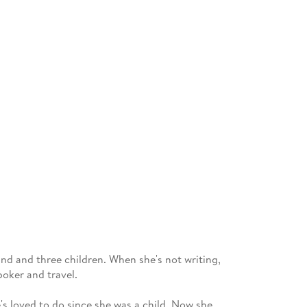
nd and three children. When she's not writing,
poker and travel.
's loved to do since she was a child. Now she