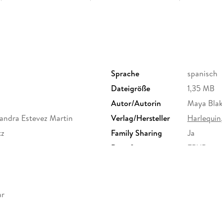
Sprache
spanisch
Dateigröße
1,35 MB
Autor/Autorin
Maya Bla
andra Estevez Martin
Verlag/Hersteller
Harlequin,
tz
Family Sharing
Ja
Dateiformat
EPUB
ar