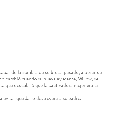
capar de la sombra de su brutal pasado, a pesar de
 Todo cambió cuando su nueva ayudante, Willow, se
sta que descubrió que la cautivadora mujer era la
a evitar que Jario destruyera a su padre.
l le revelaría por qué quería vengarse si ella
Willow sus respuestas, o lo olvidará todo en brazos