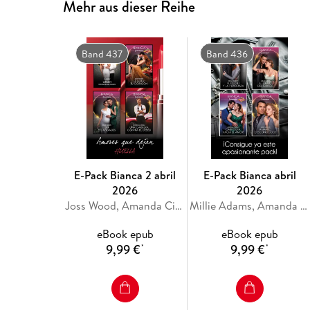
Mehr aus dieser Reihe
Band 437
Band 436
E-Pack Bianca 2 abril
E-Pack Bianca abril
2026
2026
Joss Wood, Amanda Cinelli, Abby Green, Tara Pammi
Millie Adams, Amanda Cinelli, Bella Mason, Julia James
eBook epub
eBook epub
9,99 €
9,99 €
*
*