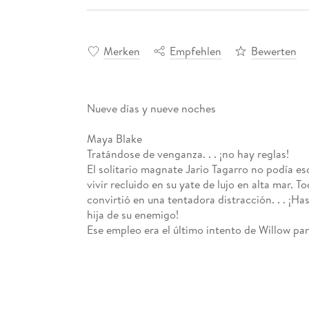
Merken
Empfehlen
Bewerten
Nueve días y nueve noches
Maya Blake
Tratándose de venganza. . . ¡no hay reglas!
El solitario magnate Jario Tagarro no podía es
vivir recluido en su yate de lujo en alta mar.
convirtió en una tentadora distracción. . . ¡Ha
hija de su enemigo!
Ese empleo era el último intento de Willow par
Desesperada, aceptó las condiciones de Jario: é
ganaba una serie de desafíos.
Pero dada la química entre ambos, conseguirá 
de Jario?
Abandonados al amor