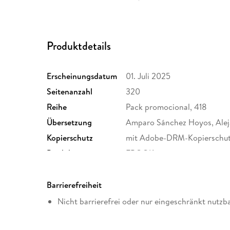
Produktdetails
Erscheinungsdatum
01. Juli 2025
Seitenanzahl
320
Reihe
Pack promocional, 418
Übersetzung
Amparo Sánchez Hoyos, Alej
Kopierschutz
mit Adobe-DRM-Kopierschu
Produktart
EBOOK
ISBN
9791370170332
Barrierefreiheit
Nicht barrierefrei oder nur eingeschränkt nutzb