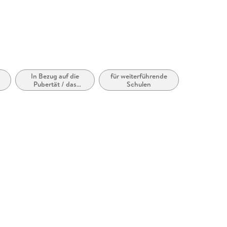
:
In Bezug auf die
für weiterführende
Pubertät / das
Schulen
Teenageralter