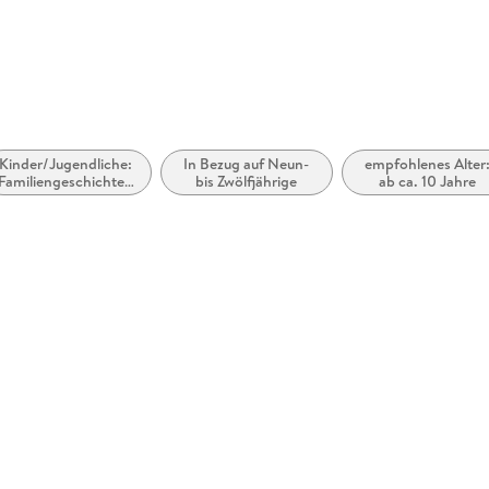
Kinder/Jugendliche:
In Bezug auf Neun-
empfohlenes Alter
Familiengeschichten
bis Zwölfjährige
ab ca. 10 Jahre
/Geschichten übers
Zuhause