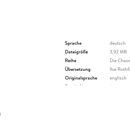
Sprache
deutsch
Dateigröße
3,92 MB
Reihe
Die Chaos
Übersetzung
Ilse Rothf
Originalsprache
englisch
Family Sharing
Ja
Dateiformat
EPUB
t