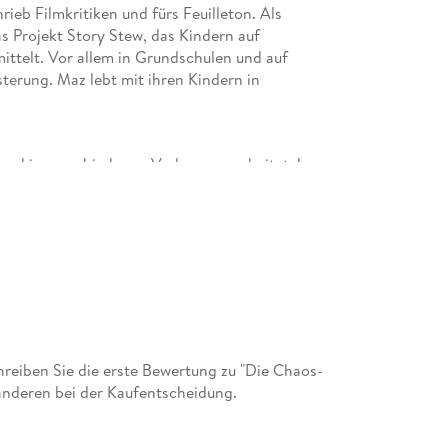
rieb Filmkritiken und fürs Feuilleton. Als
as Projekt Story Stew, das Kindern auf
ttelt. Vor allem in Grundschulen und auf
sterung. Maz lebt mit ihren Kindern in
t und in verschiedenen Verlagen gearbeitet, bevor
. Sie lebt in München.
eiben Sie die erste Bewertung zu "Die Chaos-
 anderen bei der Kaufentscheidung.