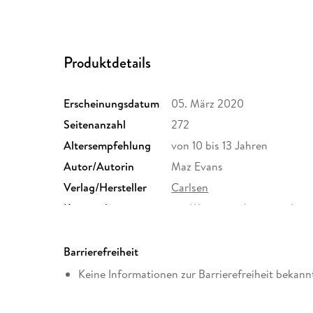
Produktdetails
Erscheinungsdatum
05. März 2020
Seitenanzahl
272
Altersempfehlung
von 10 bis 13 Jahren
Autor/Autorin
Maz Evans
Verlag/Hersteller
Carlsen
Kopierschutz
mit Wasserzeichen versehen
Produktart
EBOOK
ISBN
9783646930580
Barrierefreiheit
Keine Informationen zur Barrierefreiheit bekann