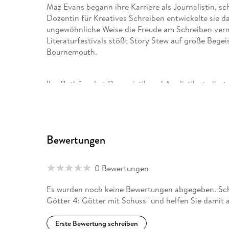
Maz Evans begann ihre Karriere als Journalistin, sch
Dozentin für Kreatives Schreiben entwickelte sie d
ungewöhnliche Weise die Freude am Schreiben vermi
Literaturfestivals stößt Story Stew auf große Begei
Bournemouth.
Ilse Rothfuss hat Romanistik und Anglistik studier
sie sich als Übersetzerin selbstständig gemacht hat
Bewertungen
0 Bewertungen
Es wurden noch keine Bewertungen abgegeben. Schr
Götter 4: Götter mit Schuss" und helfen Sie damit
Erste Bewertung schreiben