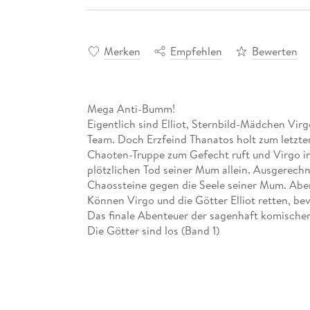
Merken
Empfehlen
Bewerten
Mega Anti-Bumm!
Eigentlich sind Elliot, Sternbild-Mädchen Vir
Team. Doch Erzfeind Thanatos holt zum letzte
Chaoten-Truppe zum Gefecht ruft und Virgo in d
plötzlichen Tod seiner Mum allein. Ausgerechn
Chaossteine gegen die Seele seiner Mum. Abe
Können Virgo und die Götter Elliot retten, be
Das finale Abenteuer der sagenhaft komische
Die Götter sind los (Band 1)
Götter allein zu Haus (Band 2)
Götter an Bord (Band 3)
Götter mit Schuss (Band 4)