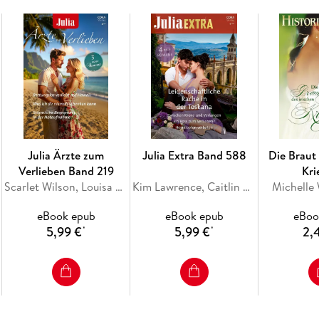
Marcus Chambers wäre: reich, wahnsinnig gut a
Julia Ärzte zum
Julia Extra Band 588
Die Braut 
Verlieben Band 219
Kri
Scarlet Wilson, Louisa Heaton, Jc Harroway
Kim Lawrence, Caitlin Crews, Mariah Ankenman, Jenni Fletcher
Michelle
eBook epub
eBook epub
eBoo
5,99 €
5,99 €
2,
*
*