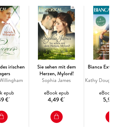
ussehend und ein echter Widerling . . .
des irischen
Sie sehen mit dem
Bianca Extra Band 163
egers
Herzen, Mylord!
 Willingham
Sophia James
Kathy Douglass, Gina Wilkins, Stella Bagwell, Jules Bennett
k epub
eBook epub
eBook epub
49 €
4,49 €
5,99 €
*
*
*