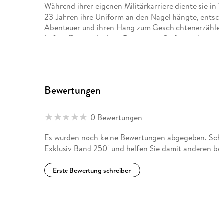
Während ihrer eigenen Militärkarriere diente sie i
23 Jahren ihre Uniform an den Nagel hängte, entsch
Abenteuer und ihren Hang zum Geschichtenerzählen
Luftwaffe in viele ihrer Romane einfließen zu lassen
Seitdem hat sie jede Menge aktionsreicher, spann
über 70, und einige davon schafften sogar den Spru
Exemplare wurden in dreißig Ländern verkauft.
Bewertungen
Ihre Bücher heimsten zahlreiche Preise ein, unter
der Verlagsbranche. Außerdem ist sie stolz darauf,
0 Bewertungen
nennen zu können.
Es wurden noch keine Bewertungen abgegeben. Schr
Seit mehr als 35 Jahren ist sie mit ihrem Mann verh
Exklusiv Band 250" und helfen Sie damit anderen b
der Air Force kennenlernte. Sie genießt es zu golfe
ausgedehnten Abendessen ein, bei denen es lebhaf
Erste Bewertung schreiben