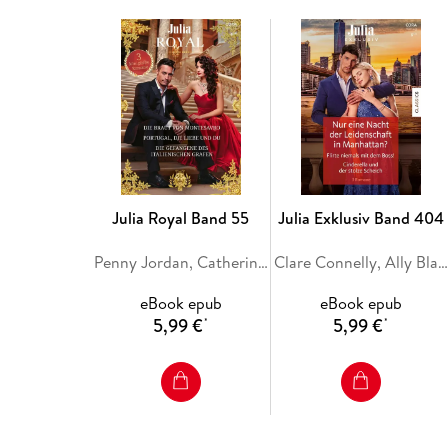
Julia Royal Band 55
Julia Exklusiv Band 404
Penny Jordan, Catherine George, Sara Craven
Clare Connelly, Ally Blake, Maya Blake
eBook epub
eBook epub
5,99 €
5,99 €
*
*