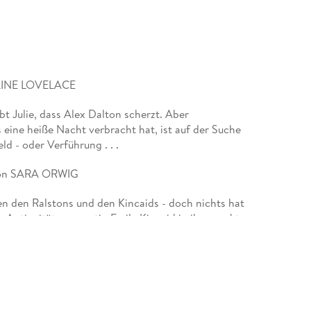
LINE LOVELACE
bt Julie, dass Alex Dalton scherzt. Aber
 eine heiße Nacht verbracht hat, ist auf der Suche
d - oder Verführung . . .
von SARA ORWIG
en den Ralstons und den Kincaids - doch nichts hat
s Antiquitätenexpertin Emily Kincaid in ihm weckt,
h, seiner schönen Feindin ganz nah zu sein?
von KAREN BOOTH
ktivsten Junggesellen - im wahren Leben hat sich
libat auferlegt. Wenn da nur nicht ihr Nachbar