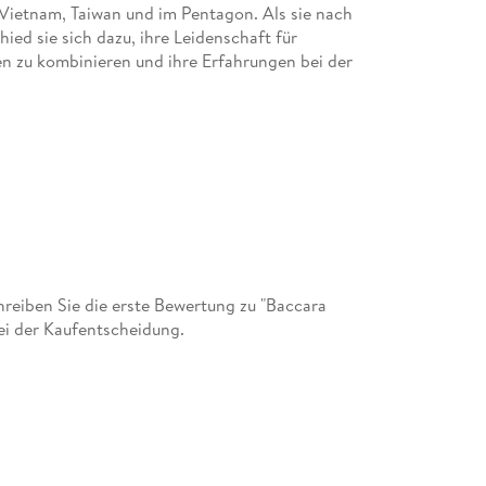
n Vietnam, Taiwan und im Pentagon. Als sie nach
ied sie sich dazu, ihre Leidenschaft für
 zu kombinieren und ihre Erfahrungen bei der
.
ender Romane geschrieben. Inzwischen sind es
ng auf die Bestsellerlisten. Über zehn Millionen
 anderem den begehrten RITA Award, den Oscar
 sich Oklahomas Schriftstellerein des Jahres
eiben Sie die erste Bewertung zu "Baccara
eiratet, den sie bereits an ihrem zweiten Tag bei
ei der Kaufentscheidung.
n, zu reisen und lädt gern Familie und Freunde zu
t zugeht.