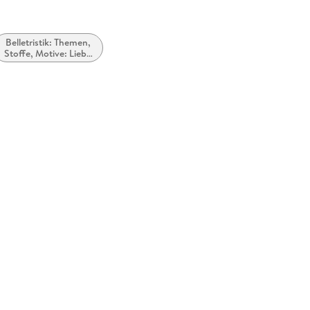
Belletristik: Themen,
Stoffe, Motive: Liebe
und Beziehungen