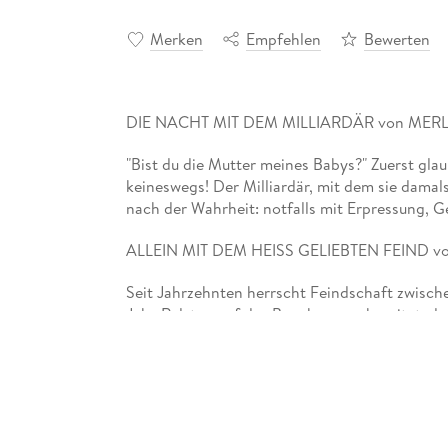
Merken
Empfehlen
Bewerten
DIE NACHT MIT DEM MILLIARDÄR von MER
"Bist du die Mutter meines Babys?" Zuerst glau
keineswegs! Der Milliardär, mit dem sie damals
nach der Wahrheit: notfalls mit Erpressung, Gel
ALLEIN MIT DEM HEISS GELIEBTEN FEIND 
Seit Jahrzehnten herrscht Feindschaft zwisch
Jake Ralston auf das Begehren vorbereitet, da
als er sie beauftragt. Woher kommt der Wunsc
DENN DU FÜHRST MICH IN VERSUCHUNG 
In ihrer Reality-Show vermittelt sie die attra
Ashley nach einer Trennung ein einjähriges Zö