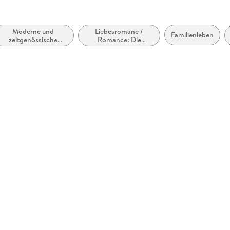
Moderne und
Liebesromane /
Familienleben
zeitgenössische
Romance: Die
Liebesromane /
Reichen, Berühmten
Romance
und Mächtigen