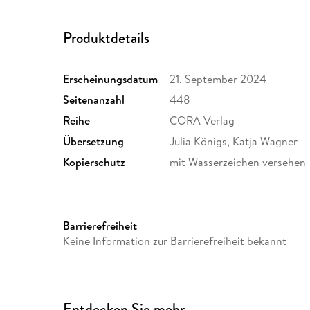
Produktdetails
Erscheinungsdatum
21. September 2024
Seitenanzahl
448
Reihe
CORA Verlag
Übersetzung
Julia Königs, Katja Wagner
Kopierschutz
mit Wasserzeichen versehen
Produktart
EBOOK
ISBN
9783751523271
Barrierefreiheit
Keine Information zur Barrierefreiheit bekannt
Entdecken Sie mehr