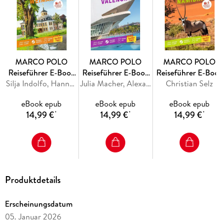
Norden Norwegens auf die Lofoten und Vesterålen wird mit
MARCO POLO zum unvergesslichen Erlebnis. Die vielen
Tipps, Stadtpläne und Übersichtskarten sorgen dafür, dass du
nie die Orientierung verlierst und dir kein Highlight entgeht.
MARCO POLO
MARCO POLO
MARCO POLO
Reiseführer E-Book
Reiseführer E-Book
Reiseführer E-Boo
Weimar
Silja Indolfo, Hannah Würsching
Valencia
Julia Macher, Alexandra Frank
Christian Selz
Namibia
Das Beste zuerst: die MARCO POLO
eBook epub
eBook epub
eBook epub
Top-Highlights
14,99 €
14,99 €
14,99 €
*
*
*
und die MARCO POLO
Bucketlist
für die unvergesslichen Urlaubserlebnisse
Produktdetails
Der
Urlaubsplaner
für den passenden Einstieg und sprechende Karten mit
Erscheinungsdatum
Tipps und Reisehacks für jede Region
05. Januar 2026