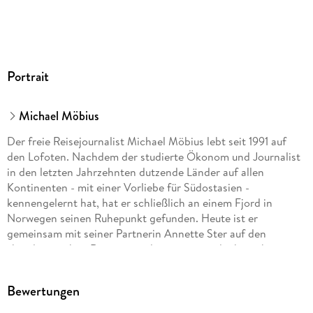
du lautlos mit dem Kanu über den majestätische Kirkefjord
gleitest oder traditionellen Stockfisch verkostest die vielen
Inseln im Norden Norwegens laden zu Erkundungen ein. Hier
finden Familien mit Kindern ebenso wie Paare und
Alleinreisende genau den Urlaub, der zu ihnen passt: Mal
Portrait
abenteuerlich, mal entspannend und dank MARCO POLO auf
jeden Fall unvergesslich!
Michael Möbius
Der freie Reisejournalist Michael Möbius lebt seit 1991 auf
den Lofoten. Nachdem der studierte Ökonom und Journalist
ERLEBE LOS!
in den letzten Jahrzehnten dutzende Länder auf allen
Kontinenten - mit einer Vorliebe für Südostasien -
kennengelernt hat, hat er schließlich an einem Fjord in
Norwegen seinen Ruhepunkt gefunden. Heute ist er
gemeinsam mit seiner Partnerin Annette Ster auf den
skandinavischen Raum spezialisiert, reist jedoch noch
regelmäßig nach Thailand. Ob Mitternachtssonne oder
Tropennacht: Die Beziehung zu seinen Lieblingsländern
Bewertungen
beschreibt er getreu dem Motto: "Kommen, sehen, staunen,
lieben."