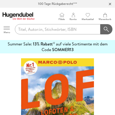
100 Tage Rückgaberecht***
Abholung in über 100 Filialen
Filiale
Konto
Merkzettel
Warenkorb
Hugendubel
Menu
Summer Sale:
13% Rabatt
auf viele Sortimente mit dem
12
mehr
Code
SOMMER13
erfahren