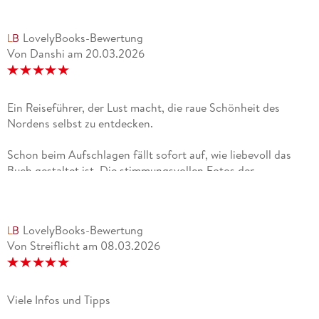
LovelyBooks-Bewertung
Von Danshi
am
20.03.2026
Ein Reiseführer, der Lust macht, die raue Schönheit des
Nordens selbst zu entdecken.
Schon beim Aufschlagen fällt sofort auf, wie liebevoll das
Buch gestaltet ist. Die stimmungsvollen Fotos der
dramatischen Fjorde, endlosen Küsten und idyllischen
Fischerdörfer laden zum Träumen ein und lassen die
einzigartige Atmosphäre der Lofoten und Vesterålen
LovelyBooks-Bewertung
lebendig werden. Die praktische Größe und die handliche
Von Streiflicht
am
08.03.2026
Aufmachung machen den Reiseführer ideal zum Mitnehmen,
ergänzt durch die herausnehmbare Faltkarte und die App, die
unterwegs Orientierung und Inspiration bieten. Die Top-
Highlights und die Bucketlist sorgen dafür, dass kein Erlebnis
Viele Infos und Tipps
verpasst wird, von der Beobachtung von Walen bis hin zu