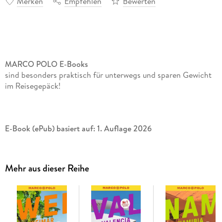
Merken
Empfehlen
Bewerten
MARCO POLO E-Books
sind besonders praktisch für unterwegs und sparen Gewicht
im Reisegepäck!
E-Book (ePub) basiert auf: 1. Auflage 2026
Mehr aus dieser Reihe
Mit dem MARCO POLO Reiseführer auf die Lofoten: Auf
Tuchfühlung mit Walen
Einmal Wikinger sein, das nordnorwegische Künstlerzentrum
besuchen oder an Bord einer Fähre nach Walen und anderen
Meeresbewohnern Ausschau halten: Eine Reise in den