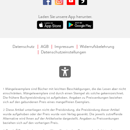
Laden Sie unsere App herunter.
Datenschutz
AGB
Impressum
Widerrufsbelehrung
Datenschutzeinstellungen
Mängelexemplare sind Bücher mit leichten Beschädigungen, die das Lesen aber nicht
1
einschränken. Mängelexemplare sind durch einen Stempel als solche gekennzeichnet.
Die frühere Buchpreisbindung ist aufgehoben. Angaben zu Preissenkungen beziehen
sich auf den gebundenen Preis eines mangelfreien Exemplars.
Diese Artikel unterliegen nicht der Preisbindung, die Preisbindung dieser Artikel
2
wurde aufgehoben oder der Preis wurde vom Verlag gesenkt. Die jeweils zutreffende
Alternative wird Ihnen auf der Artikelseite dargestellt. Angaben zu Preissenkungen
beziehen sich auf den vorherigen Preis.