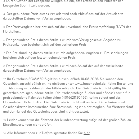
Durch Öffnen der Leseprobe willigen Sie ein, dass Daten an den Anbieter der
3
Leseprobe übermittelt werden.
Der gebundene Preis dieses Artikels wird nach Ablauf des auf der Artikelseite
4
dargestellten Datums vom Verlag angehoben.
Der Preisvergleich bezieht sich auf die unverbindliche Preisempfehlung (UVP) des
5
Herstellers.
Der gebundene Preis dieses Artikels wurde vom Verlag gesenkt. Angaben zu
6
Preissenkungen beziehen sich auf den vorherigen Preis.
Die Preisbindung dieses Artikels wurde aufgehoben. Angaben zu Preissenkungen
7
beziehen sich auf den letzten gebundenen Preis.
Der gebundene Preis dieses Artikels wird nach Ablauf des auf der Artikelseite
8
dargestellten Datums vom Verlag angehoben.
Ihr Gutschein SOMMER13 gilt bis einschließlich 10.08.2026. Sie können den
12
Gutschein ausschließlich online einlösen unter www.hugendubel.de. Keine Bestellung
zur Abholung mit Zahlung in der Filiale möglich. Der Gutschein ist nicht gültig für
gesetzlich preisgebundene Artikel (deutschsprachige Bücher und eBooks) sowie für
preisgebundene Kalender, tolino shine (4016621130466), tolino select und das
Hugendubel Hörbuch Abo. Der Gutschein ist nicht mit anderen Gutscheinen und
Geschenkkarten kombinierbar. Eine Barauszahlung ist nicht möglich. Ein Weiterverkauf
und der Handel des Gutscheincodes sind nicht gestattet.
Leider können wir die Echtheit der Kundenbewertung aufgrund der großen Zahl an
15
Einzelbewertungen nicht prüfen.
Alle Informationen zur Tiefpreisgarantie finden Sie
hier
16