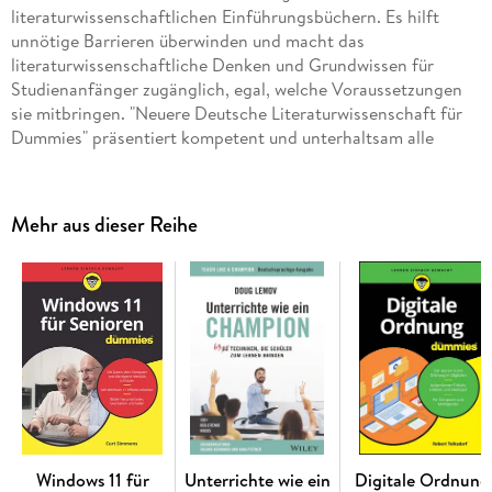
literaturwissenschaftlichen Einführungsbüchern. Es hilft
unnötige Barrieren überwinden und macht das
literaturwissenschaftliche Denken und Grundwissen für
Studienanfänger zugänglich, egal, welche Voraussetzungen
sie mitbringen. "Neuere Deutsche Literaturwissenschaft für
Dummies" präsentiert kompetent und unterhaltsam alle
wichtigen Bereiche des Faches (Begriffliche Grundlagen,
Textanalyse, Literaturgeschichte, Methodik,
Arbeitstechniken) bis zum B. A. -Niveau und legt das
Mehr aus dieser Reihe
Fundament für ein weiterführendes Studium.
Windows 11 für
Unterrichte wie ein
Digitale Ordnung