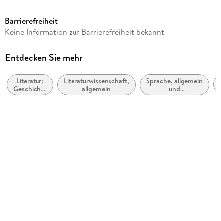
384
Barrierefreiheit
Dateigröße
Keine Information zur Barrierefreiheit bekannt
4,32 MB
Reihe
Entdecken Sie mehr
... für Dummies
Literatur:
Literaturwissenschaft,
Sprache, allgemein
Autor/Autorin
Geschichte
allgemein
und
Michael Will
und Kritik
Nachschlagewerke
Verlag/Hersteller
Wiley-VCH
Kopierschutz
mit Adobe-DRM-Kopierschutz
Produktart
EBOOK
Dateiformat
EPUB
ISBN