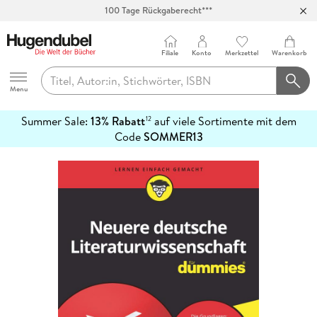
100 Tage Rückgaberecht***
Abholung in über 100 Filialen
Filiale
Konto
Merkzettel
Warenkorb
Hugendubel
Menu
Summer Sale:
13% Rabatt
auf viele Sortimente mit dem
12
mehr
Code
SOMMER13
erfahren