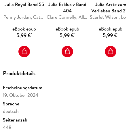
Hogan Dempsey plötzlich jede Frau haben. Aber er verliebt
Julia Royal Band 55
Julia Exklusiv Band
Julia Ärzte zum
sich ausgerechnet in die kratzbürstige Köchin Chloe! Obwohl
404
Verlieben Band 21
sie sich ihm in heißen Nächten hingibt, scheint ihr Herz für
Penny Jordan, Catherine George, Sara Craven
Clare Connelly, Ally Blake, Maya Blake
Scarlet Wils
immer einem anderen zu gehören . . .
eBook epub
eBook epub
eBook epub
5,99 €
5,99 €
5,99 €
*
*
*
Produktdetails
Erscheinungsdatum
19. Oktober 2024
Sprache
deutsch
Seitenanzahl
448