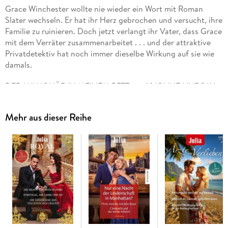
Grace Winchester wollte nie wieder ein Wort mit Roman
Slater wechseln. Er hat ihr Herz gebrochen und versucht, ihre
Familie zu ruinieren. Doch jetzt verlangt ihr Vater, dass Grace
mit dem Verräter zusammenarbeitet . . . und der attraktive
Privatdetektiv hat noch immer dieselbe Wirkung auf sie wie
damals.
DER MILLIONÄR IN MEINEM BETT von YVONNE LINDSAY
Niemand hat Erin davor gewarnt, wie attraktiv ihr neuer
Mehr aus dieser Reihe
Hotelgast sein würde, der Millionär Sam Thornton. Ihr erster
Kuss ist ein einziges erotisches Feuerwerk! Als Sam sich
danach sofort zurückzieht, ahnt sie, dass er irgendetwas vor
ihr verbirgt. Und tatsächlich hütet er ein Geheimnis, das ihr
Leben auf den Kopf stellen wird . . .
STARKÖCHIN GESUCHT, LIEBE GEFUNDEN von ELISABETH
BEVARLY
Dank seinem unverhofften Millionenerbe könnte Mechaniker