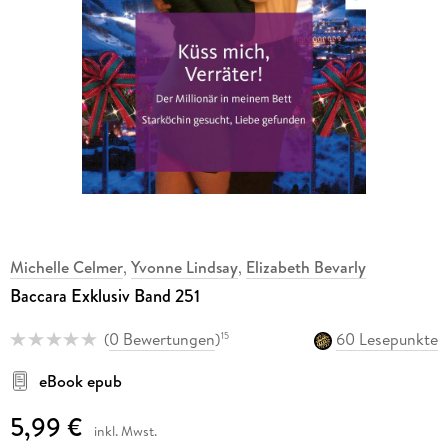
Michelle Celmer
,
Yvonne Lindsay
,
Elizabeth Bevarly
Baccara Exklusiv Band 251
(
0 Bewertungen
)
60 Lesepunkte
15
eBook epub
5,99 €
inkl. Mwst.