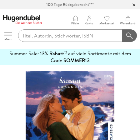
100 Tage Rückgaberecht***
Abholung in über 100 Filialen
Filiale
Konto
Merkzettel
Warenkorb
Hugendubel
Menu
Summer Sale:
13% Rabatt
auf viele Sortimente mit dem
12
mehr
Code
SOMMER13
erfahren