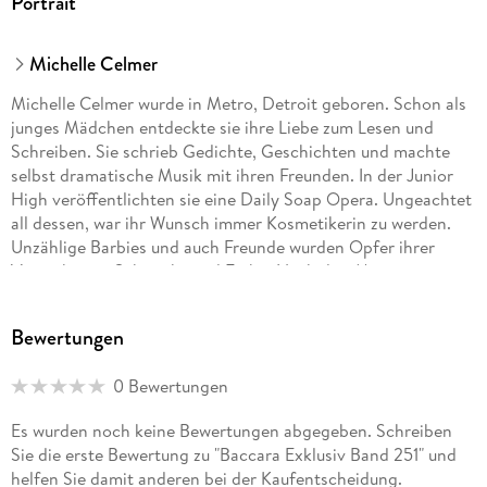
Portrait
Michelle Celmer
Michelle Celmer wurde in Metro, Detroit geboren. Schon als
junges Mädchen entdeckte sie ihre Liebe zum Lesen und
Schreiben. Sie schrieb Gedichte, Geschichten und machte
selbst dramatische Musik mit ihren Freunden. In der Junior
High veröffentlichten sie eine Daily Soap Opera. Ungeachtet
all dessen, war ihr Wunsch immer Kosmetikerin zu werden.
Unzählige Barbies und auch Freunde wurden Opfer ihrer
Versuche mit Schminke und Farbe. Nach drei Monaten an
einer Kosmetikerschule hatte sie diese Illusion vollständig
verloren. Sie gab die Ausbildung auf und der nächste Schritt
Bewertungen
war mit 19 zu heiraten und eine Familie zu gründen. Innerhalb
von fünf Jahren wurde sie Mutter von drei Kindern. Während
0 Bewertungen
der Zeit als "stay-at-home-mom" fand sie im Lesen diverser
Romane Entspannung und immer wieder ertappte sie sich bei
Es wurden noch keine Bewertungen abgegeben. Schreiben
dem Gedanken "Wäre es nicht erfüllend, wenn ich das täte,
Sie die erste Bewertung zu "Baccara Exklusiv Band 251" und
was die Autoren tun?" Aber eine Stimme in ihr versagte ihr
helfen Sie damit anderen bei der Kaufentscheidung.
diesen Traum und sie wurde Schneiderin. Aber jedes fertig