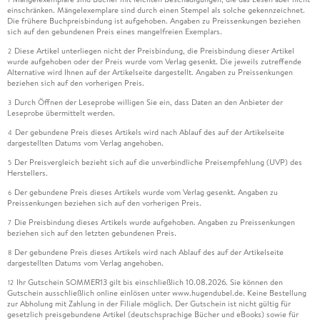
einschränken. Mängelexemplare sind durch einen Stempel als solche gekennzeichnet.
Die frühere Buchpreisbindung ist aufgehoben. Angaben zu Preissenkungen beziehen
sich auf den gebundenen Preis eines mangelfreien Exemplars.
Diese Artikel unterliegen nicht der Preisbindung, die Preisbindung dieser Artikel
2
wurde aufgehoben oder der Preis wurde vom Verlag gesenkt. Die jeweils zutreffende
Alternative wird Ihnen auf der Artikelseite dargestellt. Angaben zu Preissenkungen
beziehen sich auf den vorherigen Preis.
Durch Öffnen der Leseprobe willigen Sie ein, dass Daten an den Anbieter der
3
Leseprobe übermittelt werden.
Der gebundene Preis dieses Artikels wird nach Ablauf des auf der Artikelseite
4
dargestellten Datums vom Verlag angehoben.
Der Preisvergleich bezieht sich auf die unverbindliche Preisempfehlung (UVP) des
5
Herstellers.
Der gebundene Preis dieses Artikels wurde vom Verlag gesenkt. Angaben zu
6
Preissenkungen beziehen sich auf den vorherigen Preis.
Die Preisbindung dieses Artikels wurde aufgehoben. Angaben zu Preissenkungen
7
beziehen sich auf den letzten gebundenen Preis.
Der gebundene Preis dieses Artikels wird nach Ablauf des auf der Artikelseite
8
dargestellten Datums vom Verlag angehoben.
Ihr Gutschein SOMMER13 gilt bis einschließlich 10.08.2026. Sie können den
12
Gutschein ausschließlich online einlösen unter www.hugendubel.de. Keine Bestellung
zur Abholung mit Zahlung in der Filiale möglich. Der Gutschein ist nicht gültig für
gesetzlich preisgebundene Artikel (deutschsprachige Bücher und eBooks) sowie für