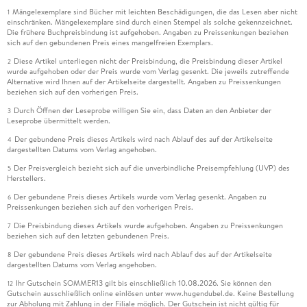
Mängelexemplare sind Bücher mit leichten Beschädigungen, die das Lesen aber nicht
1
einschränken. Mängelexemplare sind durch einen Stempel als solche gekennzeichnet.
Die frühere Buchpreisbindung ist aufgehoben. Angaben zu Preissenkungen beziehen
sich auf den gebundenen Preis eines mangelfreien Exemplars.
Diese Artikel unterliegen nicht der Preisbindung, die Preisbindung dieser Artikel
2
wurde aufgehoben oder der Preis wurde vom Verlag gesenkt. Die jeweils zutreffende
Alternative wird Ihnen auf der Artikelseite dargestellt. Angaben zu Preissenkungen
beziehen sich auf den vorherigen Preis.
Durch Öffnen der Leseprobe willigen Sie ein, dass Daten an den Anbieter der
3
Leseprobe übermittelt werden.
Der gebundene Preis dieses Artikels wird nach Ablauf des auf der Artikelseite
4
dargestellten Datums vom Verlag angehoben.
Der Preisvergleich bezieht sich auf die unverbindliche Preisempfehlung (UVP) des
5
Herstellers.
Der gebundene Preis dieses Artikels wurde vom Verlag gesenkt. Angaben zu
6
Preissenkungen beziehen sich auf den vorherigen Preis.
Die Preisbindung dieses Artikels wurde aufgehoben. Angaben zu Preissenkungen
7
beziehen sich auf den letzten gebundenen Preis.
Der gebundene Preis dieses Artikels wird nach Ablauf des auf der Artikelseite
8
dargestellten Datums vom Verlag angehoben.
Ihr Gutschein SOMMER13 gilt bis einschließlich 10.08.2026. Sie können den
12
Gutschein ausschließlich online einlösen unter www.hugendubel.de. Keine Bestellung
zur Abholung mit Zahlung in der Filiale möglich. Der Gutschein ist nicht gültig für