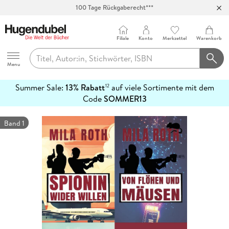
100 Tage Rückgaberecht***
Abholung in über 100 Filialen
Filiale
Konto
Merkzettel
Warenkorb
Hugendubel
Menu
Summer Sale:
13% Rabatt
auf viele Sortimente mit dem
12
mehr
Code
SOMMER13
erfahren
Band 1