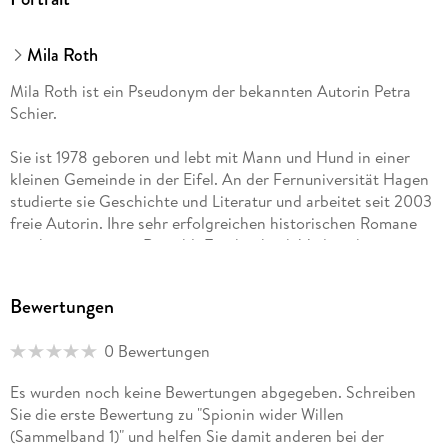
auf den Grund zu gehen. Zusammen mit Janna soll er sich als
Mitarbeiter des Meinungsforschungsinstituts ausgeben und
eine Umfrage unter den Schaustellern durchführen.
Mila Roth
Rasch finden die beiden heraus, dass die Terroristen offenbar
Mila Roth ist ein Pseudonym der bekannten Autorin Petra
einen Anschlag auf eines der Fahrgeschäfte planen. Um das
Schier.
Schlimmste zu verhindern, müssen Janna und Markus ihre
Tarnung sogar noch ausweiten . . . mit überraschenden
Sie ist 1978 geboren und lebt mit Mann und Hund in einer
Folgen.
kleinen Gemeinde in der Eifel. An der Fernuniversität Hagen
studierte sie Geschichte und Literatur und arbeitet seit 2003
freie Autorin. Ihre sehr erfolgreichen historischen Romane
erscheinen u. a. im Rowohlt Taschenbuch Verlag, ihre
ebenfalls sehr beliebten Weihnachts- sowie Liebesromane bei
MIRA Taschenbuch und HarperCollins.
Bewertungen
Als Mila Roth veröffentlicht die Autorin verlagsunabhängig
0 Bewertungen
verschiedene erfolgreiche Buchserien.
Es wurden noch keine Bewertungen abgegeben. Schreiben
Sie die erste Bewertung zu "Spionin wider Willen
(Sammelband 1)" und helfen Sie damit anderen bei der