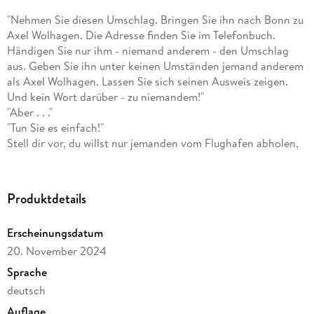
"Nehmen Sie diesen Umschlag. Bringen Sie ihn nach Bonn zu
Axel Wolhagen. Die Adresse finden Sie im Telefonbuch.
Händigen Sie nur ihm - niemand anderem - den Umschlag
aus. Geben Sie ihn unter keinen Umständen jemand anderem
als Axel Wolhagen. Lassen Sie sich seinen Ausweis zeigen.
Und kein Wort darüber - zu niemandem!"
"Aber . . ."
"Tun Sie es einfach!"
Stell dir vor, du willst nur jemanden vom Flughafen abholen,
und plötzlich steht dieser gut aussehende Fremde vor dir,
drängt dir einen Umschlag mit einer DVD auf und verlangt,
dass du ihn jemandem übergibst. Würdest du den Umschlag
Produktdetails
annehmen und den Auftrag ausführen? Und was, wenn du
dadurch ins Fadenkreuz einer internationalen
Erscheinungsdatum
Terrorvereinigung gerätst?
20. November 2024
Genau das passiert der 32-jährigen Janna Berg aus der
kleinen Stadt Rheinbach bei Bonn. Ehe sie sich versieht,
Sprache
findet sie sich inmitten von Geheimdiensten, gefährlichen
deutsch
Terroristen und Kriminellen wieder und muss um ihr Leben
Auflage
fürchten. Und als wäre das nicht genug, wirbelt der attraktive