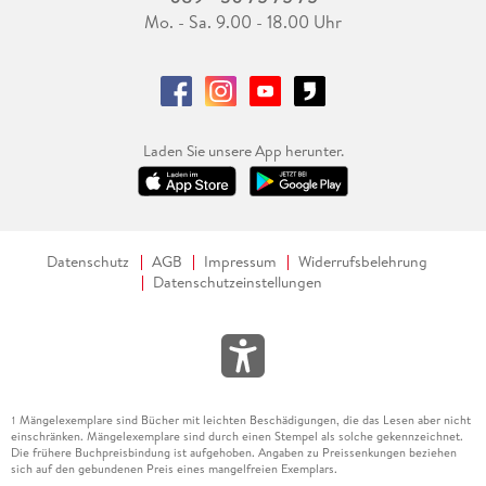
Mo. - Sa. 9.00 - 18.00 Uhr
Laden Sie unsere App herunter.
Datenschutz
AGB
Impressum
Widerrufsbelehrung
Datenschutzeinstellungen
Mängelexemplare sind Bücher mit leichten Beschädigungen, die das Lesen aber nicht
1
einschränken. Mängelexemplare sind durch einen Stempel als solche gekennzeichnet.
Die frühere Buchpreisbindung ist aufgehoben. Angaben zu Preissenkungen beziehen
sich auf den gebundenen Preis eines mangelfreien Exemplars.