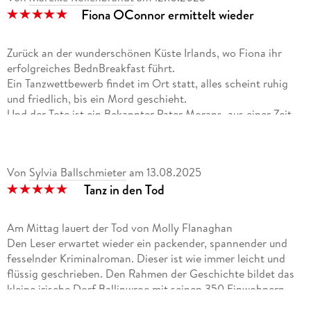
Fiona OConnor ermittelt wieder
Zurück an der wunderschönen Küste Irlands, wo Fiona ihr
erfolgreiches BednBreakfast führt.
Ein Tanzwettbewerb findet im Ort statt, alles scheint ruhig
und friedlich, bis ein Mord geschieht.
Und der Tote ist ein Bekannter Pater Morans, aus einer Zeit,
an die er nicht gerne erinnert wird. Und es sind Drogen im
Spiel. Drogen, die ohne Probleme über das Meer auf die Insel
gebracht werden können. Es wird gefährlich für Fiona und
Von
Sylvia Ballschmieter
am
13.08.2025
Aiden.
Tanz in den Tod
Wie immer sehr gut zu lesen.
Am Mittag lauert der Tod von Molly Flanaghan
Den Leser erwartet wieder ein packender, spannender und
fesselnder Kriminalroman. Dieser ist wie immer leicht und
flüssig geschrieben. Den Rahmen der Geschichte bildet das
kleine irische Dorf Ballinwroe mit seinen 350 Einwohnern.
Dies ist bereits der fünfte Band einer Romanreihe.