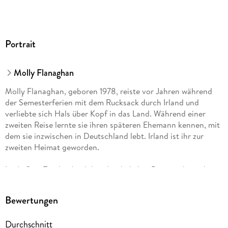
Portrait
Molly Flanaghan
Molly Flanaghan, geboren 1978, reiste vor Jahren während
der Semesterferien mit dem Rucksack durch Irland und
verliebte sich Hals über Kopf in das Land. Während einer
zweiten Reise lernte sie ihren späteren Ehemann kennen, mit
dem sie inzwischen in Deutschland lebt. Irland ist ihr zur
zweiten Heimat geworden.
Im Aufbau Taschenbuch hat ihre beliebte Pensionsbetreiberin
Fiona O'Connor bisher schon vier weitere Fälle gelöst: 'Der
Tag beginnt mit Mord', 'Der Tod bleibt über Nacht', 'Der
Bewertungen
Frühling bringt den Tod' und 'Mit dem Morgen kommt der
Tod'.
Durchschnitt