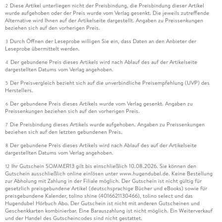
Diese Artikel unterliegen nicht der Preisbindung, die Preisbindung dieser Artikel
2
wurde aufgehoben oder der Preis wurde vom Verlag gesenkt. Die jeweils zutreffende
Alternative wird Ihnen auf der Artikelseite dargestellt. Angaben zu Preissenkungen
beziehen sich auf den vorherigen Preis.
Durch Öffnen der Leseprobe willigen Sie ein, dass Daten an den Anbieter der
3
Leseprobe übermittelt werden.
Der gebundene Preis dieses Artikels wird nach Ablauf des auf der Artikelseite
4
dargestellten Datums vom Verlag angehoben.
Der Preisvergleich bezieht sich auf die unverbindliche Preisempfehlung (UVP) des
5
Herstellers.
Der gebundene Preis dieses Artikels wurde vom Verlag gesenkt. Angaben zu
6
Preissenkungen beziehen sich auf den vorherigen Preis.
Die Preisbindung dieses Artikels wurde aufgehoben. Angaben zu Preissenkungen
7
beziehen sich auf den letzten gebundenen Preis.
Der gebundene Preis dieses Artikels wird nach Ablauf des auf der Artikelseite
8
dargestellten Datums vom Verlag angehoben.
Ihr Gutschein SOMMER13 gilt bis einschließlich 10.08.2026. Sie können den
12
Gutschein ausschließlich online einlösen unter www.hugendubel.de. Keine Bestellung
zur Abholung mit Zahlung in der Filiale möglich. Der Gutschein ist nicht gültig für
gesetzlich preisgebundene Artikel (deutschsprachige Bücher und eBooks) sowie für
preisgebundene Kalender, tolino shine (4016621130466), tolino select und das
Hugendubel Hörbuch Abo. Der Gutschein ist nicht mit anderen Gutscheinen und
Geschenkkarten kombinierbar. Eine Barauszahlung ist nicht möglich. Ein Weiterverkauf
und der Handel des Gutscheincodes sind nicht gestattet.