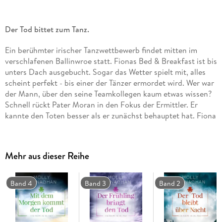
Der Tod bittet zum Tanz.
Ein berühmter irischer Tanzwettbewerb findet mitten im
verschlafenen Ballinwroe statt. Fionas Bed & Breakfast ist bis
unters Dach ausgebucht. Sogar das Wetter spielt mit, alles
scheint perfekt - bis einer der Tänzer ermordet wird. Wer war
der Mann, über den seine Teamkollegen kaum etwas wissen?
Schnell rückt Pater Moran in den Fokus der Ermittler. Er
kannte den Toten besser als er zunächst behauptet hat. Fiona
und Aidan eilen ihrem Freund zu Hilfe - und stecken damit
erneut mitten in einem gefährlichen Fall.
Mehr aus dieser Reihe
Fiona O'Connors fünfter Fall: Unerschrocken ermittelt sie in
der rauen Landschaft Irlands.
Band 4
Band 3
Band 2