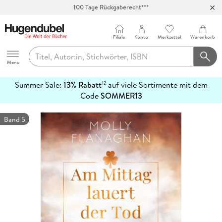
100 Tage Rückgaberecht***
Abholung in über 100 Filialen
Filiale
Konto
Merkzettel
Warenkorb
Hugendubel
Menu
Summer Sale:
13% Rabatt
auf viele Sortimente mit dem
12
mehr
Code
SOMMER13
erfahren
Band 5