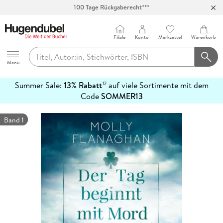
100 Tage Rückgaberecht***
Abholung in über 100 Filialen
Filiale
Konto
Merkzettel
Warenkorb
Hugendubel
Menu
Summer Sale:
13% Rabatt
auf viele Sortimente mit dem
12
mehr
Code
SOMMER13
erfahren
Band 1