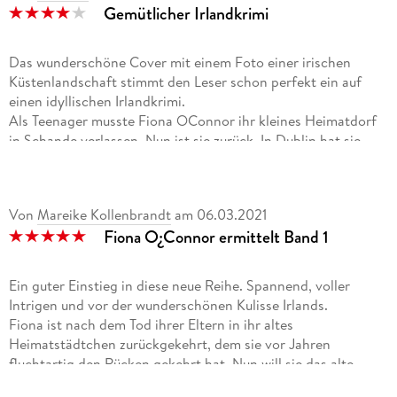
Gemütlicher Irlandkrimi
Das wunderschöne Cover mit einem Foto einer irischen
Küstenlandschaft stimmt den Leser schon perfekt ein auf
einen idyllischen Irlandkrimi.
Als Teenager musste Fiona OConnor ihr kleines Heimatdorf
in Schande verlassen. Nun ist sie zurück. In Dublin hat sie
beruflich Karriere gemacht. Sie hat genug Geld, das Haus
ihrer verstorbenen Eltern in eine hübsche Fremdenpension
umzubauen. Doch die Dorfgemeinschaft begegnet ihr
Von
Mareike Kollenbrandt
am
06.03.2021
reserviert bis feindselig. Und dann wird auch noch einer ihrer
Fiona O¿Connor ermittelt Band 1
Übernachtungsgäste nachts erschossen.
Fiona, Pater Moran und Inspector Connolly sind nach
anfänglichen Startschwierigkeiten ein gutes Detektivtrio.
Ein guter Einstieg in diese neue Reihe. Spannend, voller
Das irische Flair macht einen Großteil des Charmes dieses
Intrigen und vor der wunderschönen Kulisse Irlands.
Cosy-Krimis aus. Die Personen sind stur, der Zusammenhalt
Fiona ist nach dem Tod ihrer Eltern in ihr altes
im Dorf ist wichtig und alle bilden schon aus Prinzip Front
Heimatstädtchen zurückgekehrt, dem sie vor Jahren
gegen die Polizei.
fluchtartig den Rücken gekehrt hat. Nun will sie das alte
Fiona, und nach besserem Kennenlernen Aidan Connolly
Elternhaus als Bed & Breakfast führen. Doch niemand
ebenfalls, sind Sympathieträger. Allein die aufkeimende