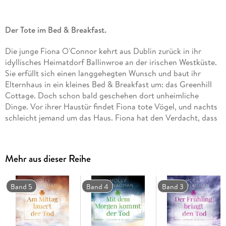
Der Tote im Bed & Breakfast.
Die junge Fiona O'Connor kehrt aus Dublin zurück in ihr
idyllisches Heimatdorf Ballinwroe an der irischen Westküste.
Sie erfüllt sich einen langgehegten Wunsch und baut ihr
Elternhaus in ein kleines Bed & Breakfast um: das Greenhill
Cottage. Doch schon bald geschehen dort unheimliche
Dinge. Vor ihrer Haustür findet Fiona tote Vögel, und nachts
schleicht jemand um das Haus. Fiona hat den Verdacht, dass
man sie aus dem Dorf verjagen möchte. Als einer ihrer ersten
Gäste tot in den Ruinen einer Mühle gefunden wird,
bekommt sie es mit der Angst zu tun. Würde tatsächlich
Mehr aus dieser Reihe
jemand so weit gehen, nur um ihr zu schaden?
Eine eigenwillige Heldin ermittelt in der wilden und rauen
Band 5
Band 4
Band 3
Landschaft Irlands.