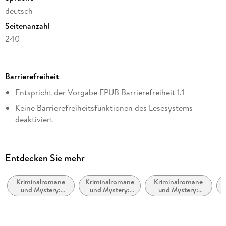
deutsch
Seitenanzahl
240
Dateigröße
2,17 MB
Barrierefreiheit
Reihe
Entspricht der Vorgabe EPUB Barrierefreiheit 1.1
Fiona O'Connor ermittelt, 1
Keine Barrierefreiheitsfunktionen des Lesesystems
Autor/Autorin
deaktiviert
Molly Flanaghan
Navigierbares Inhaltsverzeichnis
Verlag/Hersteller
Logische Lesereihenfolge eingehalten
Aufbau Digital
Entdecken Sie mehr
Kurze Alternativtexte (z.B. für Abbildungen) vorhanden
Kopierschutz
mit Wasserzeichen versehen
Kriminalromane
Kriminalromane
Kriminalromane
Inhalt auch ohne Farbwahrnehmung verständlich
und Mystery:
und Mystery:
und Mystery:
z
dargestellt
Family Sharing
Privatdetektiv /
Cosy Mystery
Privatdetektive /
Amateurdetektive
Amateurdetektive
Ja
ARIA-Rollen vorhanden
Produktart
Landmark-Navigation vorhanden