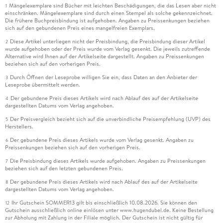
Mängelexemplare sind Bücher mit leichten Beschädigungen, die das Lesen aber nicht
1
einschränken. Mängelexemplare sind durch einen Stempel als solche gekennzeichnet.
Die frühere Buchpreisbindung ist aufgehoben. Angaben zu Preissenkungen beziehen
sich auf den gebundenen Preis eines mangelfreien Exemplars.
Diese Artikel unterliegen nicht der Preisbindung, die Preisbindung dieser Artikel
2
wurde aufgehoben oder der Preis wurde vom Verlag gesenkt. Die jeweils zutreffende
Alternative wird Ihnen auf der Artikelseite dargestellt. Angaben zu Preissenkungen
beziehen sich auf den vorherigen Preis.
Durch Öffnen der Leseprobe willigen Sie ein, dass Daten an den Anbieter der
3
Leseprobe übermittelt werden.
Der gebundene Preis dieses Artikels wird nach Ablauf des auf der Artikelseite
4
dargestellten Datums vom Verlag angehoben.
Der Preisvergleich bezieht sich auf die unverbindliche Preisempfehlung (UVP) des
5
Herstellers.
Der gebundene Preis dieses Artikels wurde vom Verlag gesenkt. Angaben zu
6
Preissenkungen beziehen sich auf den vorherigen Preis.
Die Preisbindung dieses Artikels wurde aufgehoben. Angaben zu Preissenkungen
7
beziehen sich auf den letzten gebundenen Preis.
Der gebundene Preis dieses Artikels wird nach Ablauf des auf der Artikelseite
8
dargestellten Datums vom Verlag angehoben.
Ihr Gutschein SOMMER13 gilt bis einschließlich 10.08.2026. Sie können den
12
Gutschein ausschließlich online einlösen unter www.hugendubel.de. Keine Bestellung
zur Abholung mit Zahlung in der Filiale möglich. Der Gutschein ist nicht gültig für