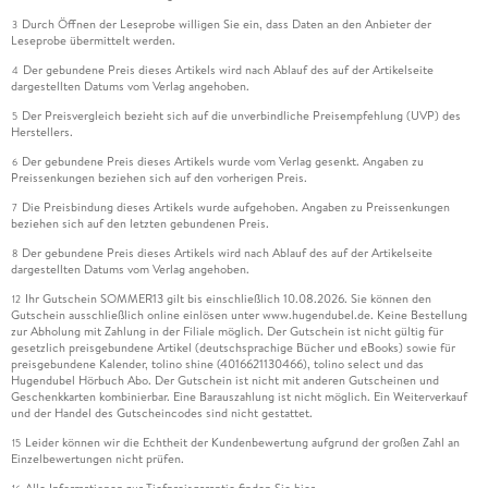
Durch Öffnen der Leseprobe willigen Sie ein, dass Daten an den Anbieter der
3
Leseprobe übermittelt werden.
Der gebundene Preis dieses Artikels wird nach Ablauf des auf der Artikelseite
4
dargestellten Datums vom Verlag angehoben.
Der Preisvergleich bezieht sich auf die unverbindliche Preisempfehlung (UVP) des
5
Herstellers.
Der gebundene Preis dieses Artikels wurde vom Verlag gesenkt. Angaben zu
6
Preissenkungen beziehen sich auf den vorherigen Preis.
Die Preisbindung dieses Artikels wurde aufgehoben. Angaben zu Preissenkungen
7
beziehen sich auf den letzten gebundenen Preis.
Der gebundene Preis dieses Artikels wird nach Ablauf des auf der Artikelseite
8
dargestellten Datums vom Verlag angehoben.
Ihr Gutschein SOMMER13 gilt bis einschließlich 10.08.2026. Sie können den
12
Gutschein ausschließlich online einlösen unter www.hugendubel.de. Keine Bestellung
zur Abholung mit Zahlung in der Filiale möglich. Der Gutschein ist nicht gültig für
gesetzlich preisgebundene Artikel (deutschsprachige Bücher und eBooks) sowie für
preisgebundene Kalender, tolino shine (4016621130466), tolino select und das
Hugendubel Hörbuch Abo. Der Gutschein ist nicht mit anderen Gutscheinen und
Geschenkkarten kombinierbar. Eine Barauszahlung ist nicht möglich. Ein Weiterverkauf
und der Handel des Gutscheincodes sind nicht gestattet.
Leider können wir die Echtheit der Kundenbewertung aufgrund der großen Zahl an
15
Einzelbewertungen nicht prüfen.
Alle Informationen zur Tiefpreisgarantie finden Sie
hier