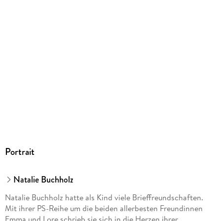
Dateiformat
Band 2:
PS: Du bist genau richtig! (9783845850894)
EPUB
ISBN
9783845872889
Band 3:
PS: Du bist meine Heldin! (9783845856186)
Band 4:
PS: Du bist immer für mich da! (9783845857039)
Band 5:
PS: Du bist ein Traum! (9783845862057)
Portrait
Natalie Buchholz
Band 6:
PS: Du bist ein Geschenk! (9783845862071)
Natalie Buchholz hatte als Kind viele Brieffreundschaften.
Mit ihrer PS-Reihe um die beiden allerbesten Freundinnen
Emma und Lore schrieb sie sich in die Herzen ihrer