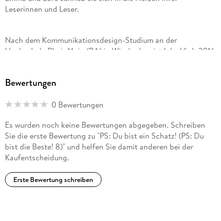
Band 7
Leserinnen und Leser.
:
PS: Du bist die Schönste! (9783845868097)
Nach dem Kommunikationsdesign-Studium an der
Hochschule RheinMain (BA) in Wiesbaden, ist Inka Vigh 2016
nach Stationen in Kalifornien, Beirut und Budapest
Band 8:
Du bist ein Schatz! (9783845872889)
schließlich in Mainz gelandet. Sie lebt und arbeitet dort als
Bewertungen
freischaffende Illustratorin. Ob Kulturelles, Soziales,
Weitere Bände sind in Planung.
Kinderbücher, Magazine oder Cafés - alles wird mit Freude
0 Bewertungen
illustriert und wunderschön gemacht!
Es wurden noch keine Bewertungen abgegeben. Schreiben
Sie die erste Bewertung zu "PS: Du bist ein Schatz! (PS: Du
bist die Beste! 8)" und helfen Sie damit anderen bei der
Kaufentscheidung.
Erste Bewertung schreiben