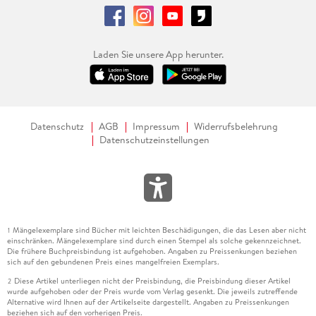
Laden Sie unsere App herunter.
Datenschutz
AGB
Impressum
Widerrufsbelehrung
Datenschutzeinstellungen
Mängelexemplare sind Bücher mit leichten Beschädigungen, die das Lesen aber nicht
1
einschränken. Mängelexemplare sind durch einen Stempel als solche gekennzeichnet.
Die frühere Buchpreisbindung ist aufgehoben. Angaben zu Preissenkungen beziehen
sich auf den gebundenen Preis eines mangelfreien Exemplars.
Diese Artikel unterliegen nicht der Preisbindung, die Preisbindung dieser Artikel
2
wurde aufgehoben oder der Preis wurde vom Verlag gesenkt. Die jeweils zutreffende
Alternative wird Ihnen auf der Artikelseite dargestellt. Angaben zu Preissenkungen
beziehen sich auf den vorherigen Preis.