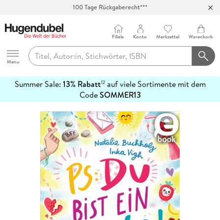
100 Tage Rückgaberecht***
Abholung in über 100 Filialen
Filiale
Konto
Merkzettel
Warenkorb
Hugendubel
Menu
Summer Sale:
13% Rabatt
auf viele Sortimente mit dem
12
mehr
Code
SOMMER13
erfahren