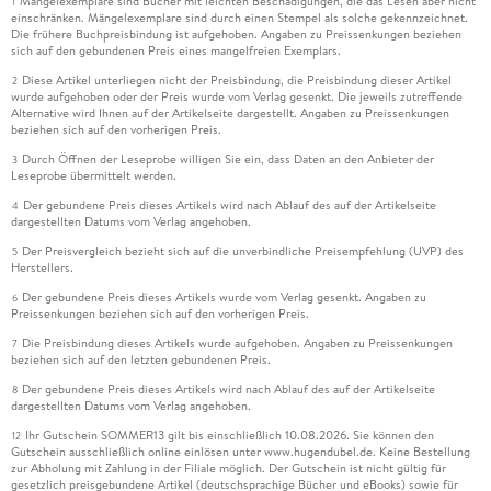
Mängelexemplare sind Bücher mit leichten Beschädigungen, die das Lesen aber nicht
1
einschränken. Mängelexemplare sind durch einen Stempel als solche gekennzeichnet.
Die frühere Buchpreisbindung ist aufgehoben. Angaben zu Preissenkungen beziehen
sich auf den gebundenen Preis eines mangelfreien Exemplars.
Diese Artikel unterliegen nicht der Preisbindung, die Preisbindung dieser Artikel
2
wurde aufgehoben oder der Preis wurde vom Verlag gesenkt. Die jeweils zutreffende
Alternative wird Ihnen auf der Artikelseite dargestellt. Angaben zu Preissenkungen
beziehen sich auf den vorherigen Preis.
Durch Öffnen der Leseprobe willigen Sie ein, dass Daten an den Anbieter der
3
Leseprobe übermittelt werden.
Der gebundene Preis dieses Artikels wird nach Ablauf des auf der Artikelseite
4
dargestellten Datums vom Verlag angehoben.
Der Preisvergleich bezieht sich auf die unverbindliche Preisempfehlung (UVP) des
5
Herstellers.
Der gebundene Preis dieses Artikels wurde vom Verlag gesenkt. Angaben zu
6
Preissenkungen beziehen sich auf den vorherigen Preis.
Die Preisbindung dieses Artikels wurde aufgehoben. Angaben zu Preissenkungen
7
beziehen sich auf den letzten gebundenen Preis.
Der gebundene Preis dieses Artikels wird nach Ablauf des auf der Artikelseite
8
dargestellten Datums vom Verlag angehoben.
Ihr Gutschein SOMMER13 gilt bis einschließlich 10.08.2026. Sie können den
12
Gutschein ausschließlich online einlösen unter www.hugendubel.de. Keine Bestellung
zur Abholung mit Zahlung in der Filiale möglich. Der Gutschein ist nicht gültig für
gesetzlich preisgebundene Artikel (deutschsprachige Bücher und eBooks) sowie für