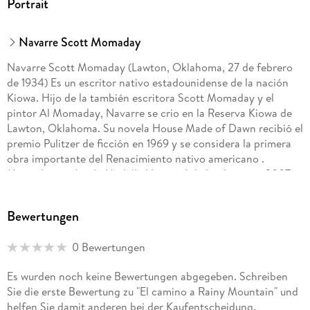
Portrait
Navarre Scott Momaday
Navarre Scott Momaday (Lawton, Oklahoma, 27 de febrero
de 1934) Es un escritor nativo estadounidense de la nación
Kiowa. Hijo de la también escritora Scott Momaday y el
pintor Al Momaday, Navarre se crio en la Reserva Kiowa de
Lawton, Oklahoma. Su novela House Made of Dawn recibió el
premio Pulitzer de ficción en 1969 y se considera la primera
obra importante del Renacimiento nativo americano .
Momaday recibió la Medalla Nacional de las Artes en 2007
por la celebración de su trabajo y la preservación de la
tradición oral y artística indígena.
Bewertungen
0 Bewertungen
Es wurden noch keine Bewertungen abgegeben. Schreiben
Sie die erste Bewertung zu "El camino a Rainy Mountain" und
helfen Sie damit anderen bei der Kaufentscheidung.