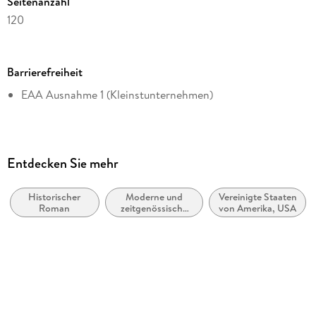
Seitenanzahl
120
Dateigröße
1,29 MB
Barrierefreiheit
Reihe
EAA Ausnahme 1 (Kleinstunternehmen)
Otras Latitudes
Autor/Autorin
Navarre Scott Momaday
Übersetzung
Entdecken Sie mehr
Bruno Mattiussi
Historischer
Moderne und
Vereinigte Staaten
Verlag/Hersteller
Roman
zeitgenössische
von Amerika, USA
Nórdica Libros
Belletristik:
allgemein und
Kopierschutz
literarisch
mit Wasserzeichen versehen
Family Sharing
Ja