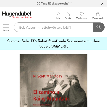
100 Tage Rückgaberecht***
Abholung in über 100 Filialen
Filiale
Konto
Merkzettel
Warenkorb
Hugendubel
Menu
Summer Sale:
13% Rabatt
auf viele Sortimente mit dem
12
mehr
Code
SOMMER13
erfahren