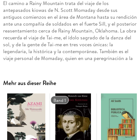
El camino a Rainy Mountain trata del viaje de los
antepasados kiowas de N. Scott Momaday desde sus
antiguos comienzos en el área de Montana hasta su rendición
ante una compañía de soldados en el fuerte Sill, y el posterior
reasentamiento cerca de Rainy Mountain, Oklahoma. La obra
recuerda el viaje de Tai-me, el ídolo sagrado de la danza del
sol, y de la gente de Tai-me en tres voces únicas: la
legendaria, la histórica y la contemporánea. También es el
viaje personal de Momaday, quien en una peregrinación a la
tumba de su abuela realizó la misma ruta que sus antepasados
Mehr aus dieser Reihe
Publicada en 1969, esta hermosísima obra del premio Pulitzer
Band 1
N. Scott Momaday es la evocación de un paisaje
incomparable, y nos adentra en los mitos, leyendas e historia
de la cultura kiowa.