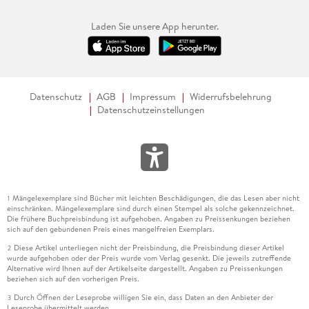
skeptischen Fragen, welche die Geschichte der Religionen
und insbesondere der Islamismus aufwerfen, weicht es nicht
Laden Sie unsere App herunter.
aus. . . Nicht weniger als seine Erklärungen gehören die
Zweifel der Tochter zu der Wirklichkeit, die dieses kluge,
gedankenreiche und warmherzige Buch beschreibt. Mark
Siemons, 30. 01. 2022, Frankfurter Allgemeine
Sonntagszeitung
Datenschutz
AGB
Impressum
Widerrufsbelehrung
Datenschutzeinstellungen
"Mit größter erzählerischer Leichtigkeit kommt Kermani von
Koransuren über Quantenphysik zu Platon. Und man wünscht
sich sofort ein Kaminfeuer und ganz viel Zeit, all den
Gedanken nachzuhängen, die der Autor in einem weckt.
Stern, 27. 01. 2022
Mängelexemplare sind Bücher mit leichten Beschädigungen, die das Lesen aber nicht
1
einschränken. Mängelexemplare sind durch einen Stempel als solche gekennzeichnet.
"Der Leser wird nicht taktlos in eine gefühlige
Die frühere Buchpreisbindung ist aufgehoben. Angaben zu Preissenkungen beziehen
Religionsgestimmtheit hineingezogen, sondern darf mit der
sich auf den gebundenen Preis eines mangelfreien Exemplars.
klugen Tochter skeptisch bleiben. Kermani beschwört mit
Diese Artikel unterliegen nicht der Preisbindung, die Preisbindung dieser Artikel
2
wurde aufgehoben oder der Preis wurde vom Verlag gesenkt. Die jeweils zutreffende
betörender Beredsamkeit die existenziellen
Alternative wird Ihnen auf der Artikelseite dargestellt. Angaben zu Preissenkungen
Grenzerfahrungen von Geburt, Liebe und Tod. Sein Buch ist
beziehen sich auf den vorherigen Preis.
so einladend wie der Titel. Gustav Seibt, Süddeutsche
Durch Öffnen der Leseprobe willigen Sie ein, dass Daten an den Anbieter der
3
Zeitung, 25. 01. 2022
Leseprobe übermittelt werden.