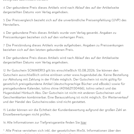
Der gebundene Preis dieses Artikels wird nach Ablauf des auf der Artikelseite
4
dargestellten Datums vom Verlag angehoben.
Der Preisvergleich bezieht sich auf die unverbindliche Preisempfehlung (UVP) des
5
Herstellers.
Der gebundene Preis dieses Artikels wurde vom Verlag gesenkt. Angaben zu
6
Preissenkungen beziehen sich auf den vorherigen Preis.
Die Preisbindung dieses Artikels wurde aufgehoben. Angaben zu Preissenkungen
7
beziehen sich auf den letzten gebundenen Preis.
Der gebundene Preis dieses Artikels wird nach Ablauf des auf der Artikelseite
8
dargestellten Datums vom Verlag angehoben.
Ihr Gutschein SOMMER13 gilt bis einschließlich 10.08.2026. Sie können den
12
Gutschein ausschließlich online einlösen unter www.hugendubel.de. Keine Bestellung
zur Abholung mit Zahlung in der Filiale möglich. Der Gutschein ist nicht gültig für
gesetzlich preisgebundene Artikel (deutschsprachige Bücher und eBooks) sowie für
preisgebundene Kalender, tolino shine (4016621130466), tolino select und das
Hugendubel Hörbuch Abo. Der Gutschein ist nicht mit anderen Gutscheinen und
Geschenkkarten kombinierbar. Eine Barauszahlung ist nicht möglich. Ein Weiterverkauf
und der Handel des Gutscheincodes sind nicht gestattet.
Leider können wir die Echtheit der Kundenbewertung aufgrund der großen Zahl an
15
Einzelbewertungen nicht prüfen.
Alle Informationen zur Tiefpreisgarantie finden Sie
hier
16
Alle Preise verstehen sich inkl. der gesetzlichen MwSt. Informationen über den
*