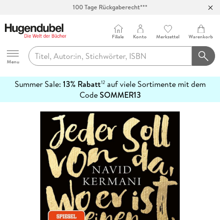
100 Tage Rückgaberecht***
Abholung in über 100 Filialen
Filiale
Konto
Merkzettel
Warenkorb
Hugendubel
Menu
Summer Sale:
13% Rabatt
auf viele Sortimente mit dem
12
mehr
Code
SOMMER13
erfahren