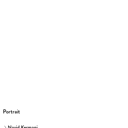
EPUB
ISBN
9783446273542
Portrait
Navid Kermani