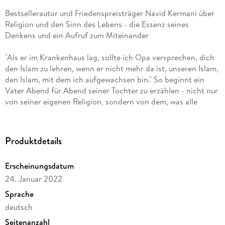
Bestsellerautor und Friedenspreisträger Navid Kermani über
Religion und den Sinn des Lebens - die Essenz seines
Denkens und ein Aufruf zum Miteinander
"Als er im Krankenhaus lag, sollte ich Opa versprechen, dich
den Islam zu lehren, wenn er nicht mehr da ist, unseren Islam,
den Islam, mit dem ich aufgewachsen bin." So beginnt ein
Vater Abend für Abend seiner Tochter zu erzählen - nicht nur
von seiner eigenen Religion, sondern von dem, was alle
Gläubigen eint, von Gott und dem Tod, von der Liebe und der
Unendlichkeit um uns herum. Dieses sehr persönliche Buch
ist nicht nur Verzauberung und literarisches Meisterstück,
Produktdetails
sondern ein wahrer Erkenntnisgewinn, gerade weil Navid
Kermani auch ins Dunkle zu schreiben wagt und damit seiner,
Erscheinungsdatum
unserer Ratlosigkeit einen Ausdruck gibt. Und weil seine
24. Januar 2022
Sprache, seine Offenheit, sein Wissen aus zwei Kulturen
einzigartig sind, so hell und so tief.
Sprache
deutsch
Seitenanzahl