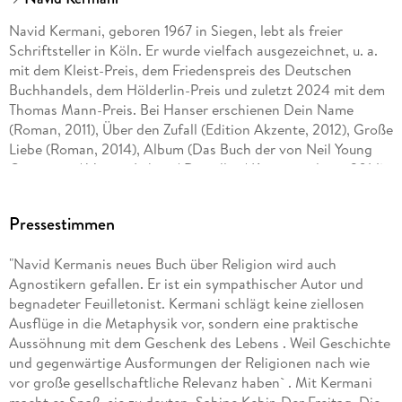
Navid Kermani, geboren 1967 in Siegen, lebt als freier
Schriftsteller in Köln. Er wurde vielfach ausgezeichnet, u. a.
mit dem Kleist-Preis, dem Friedenspreis des Deutschen
Buchhandels, dem Hölderlin-Preis und zuletzt 2024 mit dem
Thomas Mann-Preis. Bei Hanser erschienen Dein Name
(Roman, 2011), Über den Zufall (Edition Akzente, 2012), Große
Liebe (Roman, 2014), Album (Das Buch der von Neil Young
Getöteten / Vierzig Leben / Du sollst / Kurzmitteilung, 2014),
Sozusagen Paris (Roman, 2016) und Das Alphabet bis S
(Roman, 2023). Ayda, Bär und Hase (2017) war sein erstes
Pressestimmen
Buch im Kinder- und Jugendbuchprogramm des Hanser
Verlags. 2022 folgte Jeder soll von da, wo er ist, einen
"Navid Kermanis neues Buch über Religion wird auch
Schritt näher kommen und 2025 Zu Hause ist es am
Agnostikern gefallen. Er ist ein sympathischer Autor und
schönsten, sagte die linke Hand und hielt sich an der Heizung
begnadeter Feuilletonist. Kermani schlägt keine ziellosen
fest mit Illustrationen von Mehrdad Zaeri.
Ausflüge in die Metaphysik vor, sondern eine praktische
Aussöhnung mit dem Geschenk des Lebens . Weil Geschichte
und gegenwärtige Ausformungen der Religionen nach wie
vor große gesellschaftliche Relevanz haben` . Mit Kermani