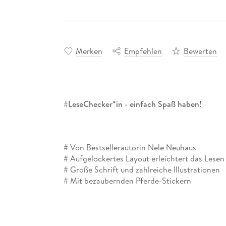
Merken
Empfehlen
Bewerten
#LeseChecker*in - einfach Spaß haben!
#
Von Bestsellerautorin Nele Neuhaus
#
Aufgelockertes Layout erleichtert das Lesen
#
Große Schrift und zahlreiche Illustrationen
#
Mit bezaubernden Pferde-Stickern
#
Daumenkino zeigt Lesefortschritt an
Der Bestseller jetzt auch für ungeübte Leser*