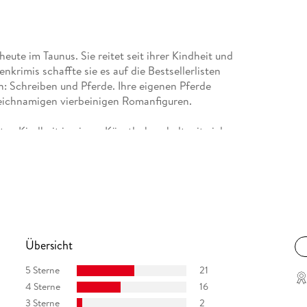
eute im Taunus. Sie reitet seit ihrer Kindheit und
krimis schaffte sie es auf die Bestsellerlisten
n: Schreiben und Pferde. Ihre eigenen Pferde
gleichnamigen vierbeinigen Romanfiguren.
ten Kindheit in einem Künstlerhaushalt mit vielen
nem prägenden Wanderjahr bei einem Designer
 Heute lebt sie mit Familie, Hund, Katze und
, Autorin sowie Buchrestauratorin.
Übersicht
5 Sterne
21
4 Sterne
16
3 Sterne
2