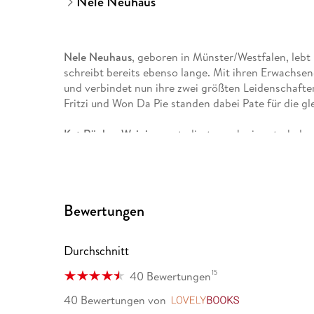
Nele Neuhaus
Nele Neuhaus
, geboren in Münster/Westfalen, lebt h
schreibt bereits ebenso lange. Mit ihren Erwachsenen
und verbindet nun ihre zwei größten Leidenschafte
Fritzi und Won Da Pie standen dabei Pate für die 
Kat Rücker-Weininger
studierte nach einer turbulen
Tieren, der Lehrzeit zur Handbuchbinderin und ei
Bookbinder in London, letztlich Grafik in München.
Pferden auf dem Land und arbeitet als Illustratorin
Bewertungen
Durchschnitt
15
40 Bewertungen
40 Bewertungen
von
LovelyBooks