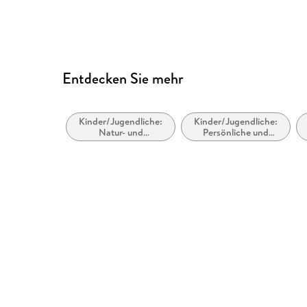
Entdecken Sie mehr
Kinder/Jugendliche:
Kinder/Jugendliche:
Natur- und
Persönliche und
Tiergeschichten
soziale Themen:
Freunde und
Freundschaft