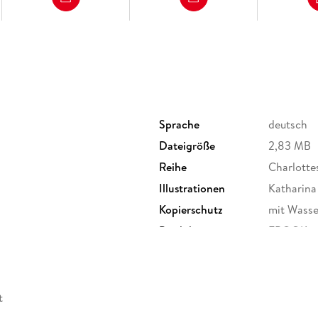
Begeisterte Leserstimmen zu den LeseChecker
"Passend mit der übersichtlichen Schriftgröße
Sprache
deutsch
Wenn das Bücher nicht interessant macht, weiß
Dateigröße
2,83 MB
Reihe
Charlotte
Illustrationen
Katharina
Kopierschutz
mit Wasse
Produktart
EBOOK
ISBN
97835226
t