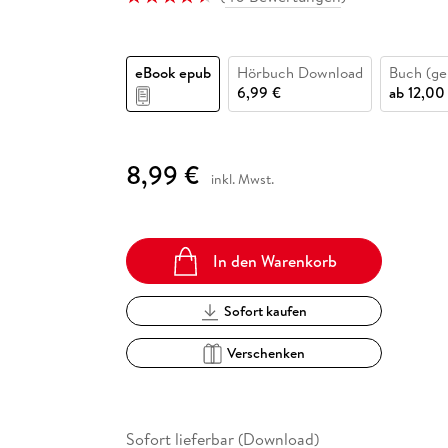
Fremdsprachige Bücher
n Lernhilfen
 Jugendbücher
eiber
Hörbuch Downloads im Bundle
cher
 Vergleich
 Puzzlezubehör
Lernen
New Adult
STABILO
Taschenbücher
hilfen
hriller
 Backen
er
lender
Ratgeber
eBook epub
Hörbuch Download
Buch (ge
op
hriller
Romance
6,99 €
ab
12,00
Sachbücher
precher:innen
Science Fiction
8,99 €
inkl. Mwst.
Fremdsprachige Bücher
In den Warenkorb
Sofort kaufen
Verschenken
Sofort lieferbar (Download)