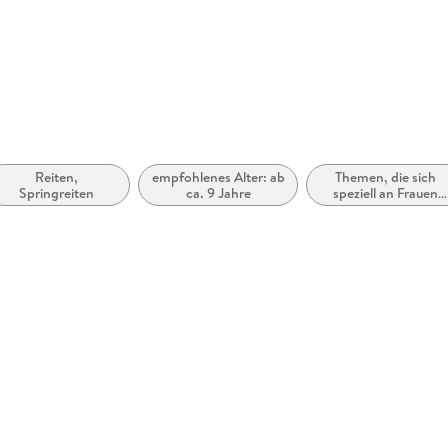
Reiten,
empfohlenes Alter: ab
Themen, die sich
Springreiten
ca. 9 Jahre
speziell an Frauen
und/oder Mädchen
richten