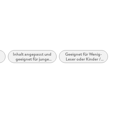
Inhalt angepasst und
Geeignet für Wenig-
geeignet für junge
Leser oder Kinder /
Wenig-Leser oder
Teenager mit Lese-
Kinder / Teenager mit
Schwäche
Lese-Schwäche