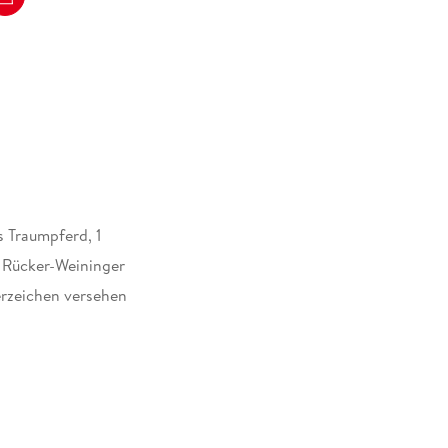
n:
 ist das #LesecheckerIn-Paket super abgerundet.
 ich auch nicht!" (blaxy87)
s Traumpferd, 1
 Rücker-Weininger
rzeichen versehen
51479