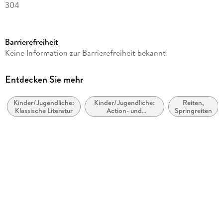
304
Dateigröße
3,99 MB
Barrierefreiheit
Altersempfehlung
Keine Information zur Barrierefreiheit bekannt
von 10 bis 99 Jahren
Reihe
Entdecken Sie mehr
Charlottes Traumpferd, 6
Kinder/Jugendliche:
Kinder/Jugendliche:
Reiten,
Autor/Autorin
Klassische Literatur
Action- und
Springreiten
Nele Neuhaus
Abenteuergeschichten
Verlag/Hersteller
Planet!
Kopierschutz
mit Wasserzeichen versehen
Family Sharing
Ja
Produktart