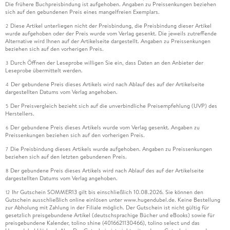
Die frühere Buchpreisbindung ist aufgehoben. Angaben zu Preissenkungen beziehen
sich auf den gebundenen Preis eines mangelfreien Exemplars.
Diese Artikel unterliegen nicht der Preisbindung, die Preisbindung dieser Artikel
2
wurde aufgehoben oder der Preis wurde vom Verlag gesenkt. Die jeweils zutreffende
Alternative wird Ihnen auf der Artikelseite dargestellt. Angaben zu Preissenkungen
beziehen sich auf den vorherigen Preis.
Durch Öffnen der Leseprobe willigen Sie ein, dass Daten an den Anbieter der
3
Leseprobe übermittelt werden.
Der gebundene Preis dieses Artikels wird nach Ablauf des auf der Artikelseite
4
dargestellten Datums vom Verlag angehoben.
Der Preisvergleich bezieht sich auf die unverbindliche Preisempfehlung (UVP) des
5
Herstellers.
Der gebundene Preis dieses Artikels wurde vom Verlag gesenkt. Angaben zu
6
Preissenkungen beziehen sich auf den vorherigen Preis.
Die Preisbindung dieses Artikels wurde aufgehoben. Angaben zu Preissenkungen
7
beziehen sich auf den letzten gebundenen Preis.
Der gebundene Preis dieses Artikels wird nach Ablauf des auf der Artikelseite
8
dargestellten Datums vom Verlag angehoben.
Ihr Gutschein SOMMER13 gilt bis einschließlich 10.08.2026. Sie können den
12
Gutschein ausschließlich online einlösen unter www.hugendubel.de. Keine Bestellung
zur Abholung mit Zahlung in der Filiale möglich. Der Gutschein ist nicht gültig für
gesetzlich preisgebundene Artikel (deutschsprachige Bücher und eBooks) sowie für
preisgebundene Kalender, tolino shine (4016621130466), tolino select und das