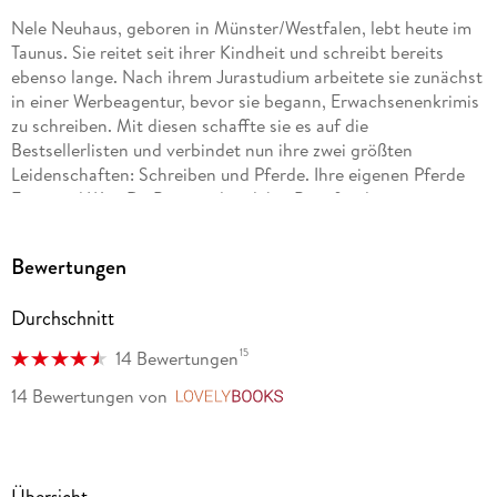
Nele Neuhaus, geboren in Münster/Westfalen, lebt heute im
Taunus. Sie reitet seit ihrer Kindheit und schreibt bereits
ebenso lange. Nach ihrem Jurastudium arbeitete sie zunächst
in einer Werbeagentur, bevor sie begann, Erwachsenenkrimis
zu schreiben. Mit diesen schaffte sie es auf die
Bestsellerlisten und verbindet nun ihre zwei größten
Leidenschaften: Schreiben und Pferde. Ihre eigenen Pferde
Fritzi und Won Da Pie standen dabei Pate für die
gleichnamigen vierbeinigen Romanfiguren.
Bewertungen
Durchschnitt
15
14 Bewertungen
14 Bewertungen
von
LovelyBooks