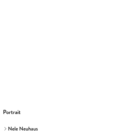
EBOOK
Dateiformat
EPUB
ISBN
9783522653794
Portrait
Nele Neuhaus