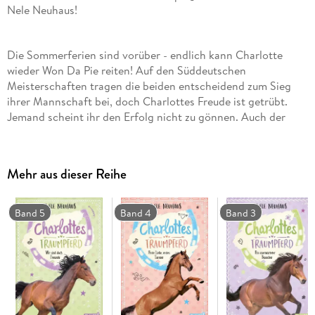
Nele Neuhaus!
Die Sommerferien sind vorüber - endlich kann Charlotte
wieder Won Da Pie reiten! Auf den Süddeutschen
Meisterschaften tragen die beiden entscheidend zum Sieg
ihrer Mannschaft bei, doch Charlottes Freude ist getrübt.
Jemand scheint ihr den Erfolg nicht zu gönnen. Auch der
bevorstehende Umzug auf die neue Reitanlage macht ihr zu
schaffen, und der kommt schneller als erwartet: Eines Nachts
geht bei einem Gewitter ihr geliebter Reitstall in Flammen
Mehr aus dieser Reihe
auf und die Pferde geraten in Panik. Charlotte und ihre
Freundin Katie müssen rasch handeln. Wird es ihnen
gelingen, alle Pferde zu retten und in Sicherheit zu bringen?
Band 5
Band 4
Band 3