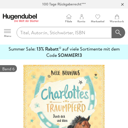
100 Tage Rückgaberecht***
Abholung in über 100 Filialen
Filiale
Konto
Merkzettel
Warenkorb
Hugendubel
Menu
Summer Sale:
13% Rabatt
auf viele Sortimente mit dem
12
mehr
Code
SOMMER13
erfahren
Band 6