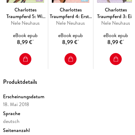
Charlottes
Charlottes
Charlottes
Traumpferd 5: Wir
Traumpferd 4: Erste
Traumpferd 3: Ein
sind doch Freunde
Nele Neuhaus
Liebe, erstes Turnier
Nele Neuhaus
Nele Neuhaus
unerwarteter
Besucher
eBook epub
eBook epub
eBook epub
8,99 €
8,99 €
8,99 €
*
*
*
Produktdetails
Erscheinungsdatum
18. Mai 2018
Sprache
deutsch
Seitenanzahl