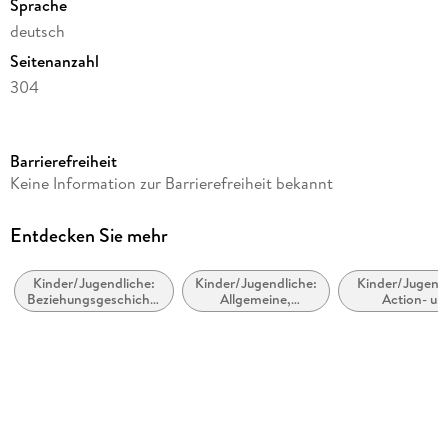
Sprache
deutsch
Seitenanzahl
304
Dateigröße
0,95 MB
Barrierefreiheit
Altersempfehlung
Keine Information zur Barrierefreiheit bekannt
von 12 bis 99 Jahren
Reihe
Entdecken Sie mehr
Elena - Ein Leben für Pferde, 4
Kinder/Jugendliche:
Kinder/Jugendliche:
Kinder/Jugendl
Autor/Autorin
Beziehungsgeschichten
Allgemeine,
Action- un
Nele Neuhaus
- Romantik, Liebe
moderne und
Abenteuergesch
oder Freundschaft
zeitgenössische
Verlag/Hersteller
Belletristik
Planet!
Kopierschutz
mit Wasserzeichen versehen