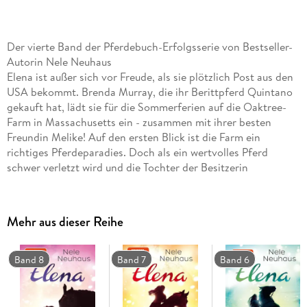
Der vierte Band der Pferdebuch-Erfolgsserie von Bestseller-
Autorin Nele Neuhaus
Elena ist außer sich vor Freude, als sie plötzlich Post aus den
USA bekommt. Brenda Murray, die ihr Berittpferd Quintano
gekauft hat, lädt sie für die Sommerferien auf die Oaktree-
Farm in Massachusetts ein - zusammen mit ihrer besten
Freundin Melike! Auf den ersten Blick ist die Farm ein
richtiges Pferdeparadies. Doch als ein wertvolles Pferd
schwer verletzt wird und die Tochter der Besitzerin
verschwindet, kommt Elena einem dunklen Geheimnis auf die
Spur . . .
In neuer Ausstattung!
Mehr aus dieser Reihe
Band 8
Band 7
Band 6