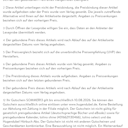
Diese Artikel unterliegen nicht der Preisbindung, die Preisbindung dieser Artikel
2
wurde aufgehoben oder der Preis wurde vom Verlag gesenkt. Die jeweils zutreffende
Alternative wird Ihnen auf der Artikelseite dargestellt. Angaben zu Preissenkungen
beziehen sich auf den vorherigen Preis.
Durch Öffnen der Leseprobe willigen Sie ein, dass Daten an den Anbieter der
3
Leseprobe übermittelt werden.
Der gebundene Preis dieses Artikels wird nach Ablauf des auf der Artikelseite
4
dargestellten Datums vom Verlag angehoben.
Der Preisvergleich bezieht sich auf die unverbindliche Preisempfehlung (UVP) des
5
Herstellers.
Der gebundene Preis dieses Artikels wurde vom Verlag gesenkt. Angaben zu
6
Preissenkungen beziehen sich auf den vorherigen Preis.
Die Preisbindung dieses Artikels wurde aufgehoben. Angaben zu Preissenkungen
7
beziehen sich auf den letzten gebundenen Preis.
Der gebundene Preis dieses Artikels wird nach Ablauf des auf der Artikelseite
8
dargestellten Datums vom Verlag angehoben.
Ihr Gutschein SOMMER13 gilt bis einschließlich 10.08.2026. Sie können den
12
Gutschein ausschließlich online einlösen unter www.hugendubel.de. Keine Bestellung
zur Abholung mit Zahlung in der Filiale möglich. Der Gutschein ist nicht gültig für
gesetzlich preisgebundene Artikel (deutschsprachige Bücher und eBooks) sowie für
preisgebundene Kalender, tolino shine (4016621130466), tolino select und das
Hugendubel Hörbuch Abo. Der Gutschein ist nicht mit anderen Gutscheinen und
Geschenkkarten kombinierbar. Eine Barauszahlung ist nicht möglich. Ein Weiterverkauf