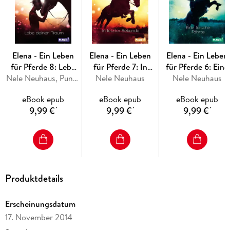
Elena - Ein Leben
Elena - Ein Leben
Elena - Ein Leben
für Pferde 8: Lebe
für Pferde 7: In
für Pferde 6: Eine
deinen Traum
Nele Neuhaus, Punchdesign Johannes Wiebel
letzter Sekunde
Nele Neuhaus
falsche Fährte
Nele Neuhaus
eBook epub
eBook epub
eBook epub
9,99 €
9,99 €
9,99 €
*
*
*
Produktdetails
Erscheinungsdatum
17. November 2014