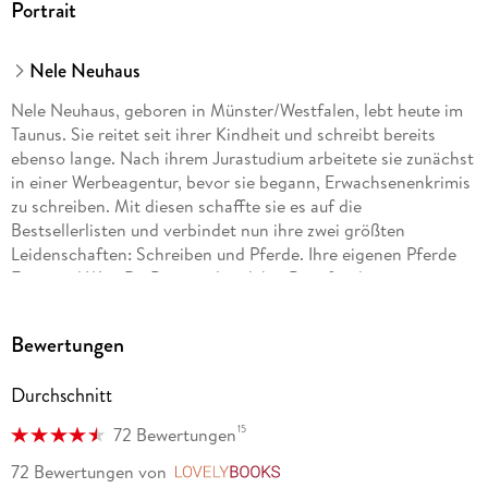
Portrait
Nele Neuhaus
Nele Neuhaus, geboren in Münster/Westfalen, lebt heute im
Taunus. Sie reitet seit ihrer Kindheit und schreibt bereits
ebenso lange. Nach ihrem Jurastudium arbeitete sie zunächst
in einer Werbeagentur, bevor sie begann, Erwachsenenkrimis
zu schreiben. Mit diesen schaffte sie es auf die
Bestsellerlisten und verbindet nun ihre zwei größten
Leidenschaften: Schreiben und Pferde. Ihre eigenen Pferde
Fritzi und Won Da Pie standen dabei Pate für die
gleichnamigen vierbeinigen Romanfiguren.
Bewertungen
Durchschnitt
15
72 Bewertungen
72 Bewertungen
von
LovelyBooks