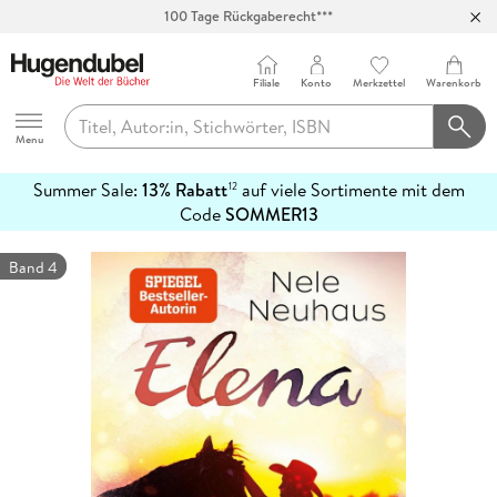
100 Tage Rückgaberecht***
Abholung in über 100 Filialen
Filiale
Konto
Merkzettel
Warenkorb
Hugendubel
Menu
Summer Sale:
13% Rabatt
auf viele Sortimente mit dem
12
mehr
Code
SOMMER13
erfahren
Band 4