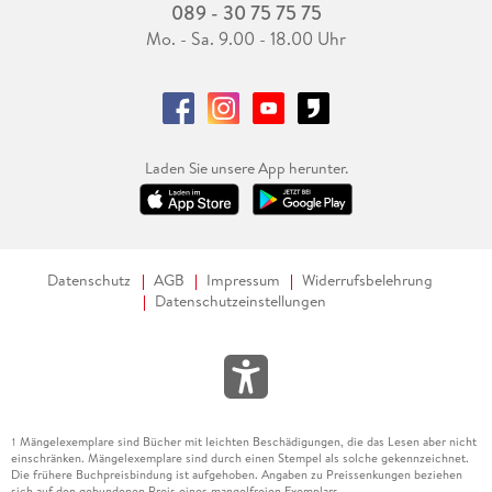
089 - 30 75 75 75
Mo. - Sa. 9.00 - 18.00 Uhr
Laden Sie unsere App herunter.
Datenschutz
AGB
Impressum
Widerrufsbelehrung
Datenschutzeinstellungen
Mängelexemplare sind Bücher mit leichten Beschädigungen, die das Lesen aber nicht
1
einschränken. Mängelexemplare sind durch einen Stempel als solche gekennzeichnet.
Die frühere Buchpreisbindung ist aufgehoben. Angaben zu Preissenkungen beziehen
sich auf den gebundenen Preis eines mangelfreien Exemplars.