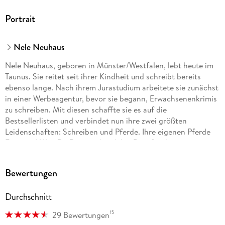
Portrait
Nele Neuhaus
Nele Neuhaus, geboren in Münster/Westfalen, lebt heute im
Taunus. Sie reitet seit ihrer Kindheit und schreibt bereits
ebenso lange. Nach ihrem Jurastudium arbeitete sie zunächst
in einer Werbeagentur, bevor sie begann, Erwachsenenkrimis
zu schreiben. Mit diesen schaffte sie es auf die
Bestsellerlisten und verbindet nun ihre zwei größten
Leidenschaften: Schreiben und Pferde. Ihre eigenen Pferde
Fritzi und Won Da Pie standen dabei Pate für die
gleichnamigen vierbeinigen Romanfiguren.
Bewertungen
Durchschnitt
15
29 Bewertungen