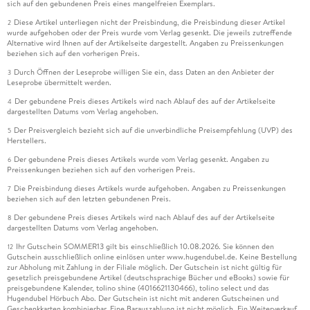
sich auf den gebundenen Preis eines mangelfreien Exemplars.
Diese Artikel unterliegen nicht der Preisbindung, die Preisbindung dieser Artikel
2
wurde aufgehoben oder der Preis wurde vom Verlag gesenkt. Die jeweils zutreffende
Alternative wird Ihnen auf der Artikelseite dargestellt. Angaben zu Preissenkungen
beziehen sich auf den vorherigen Preis.
Durch Öffnen der Leseprobe willigen Sie ein, dass Daten an den Anbieter der
3
Leseprobe übermittelt werden.
Der gebundene Preis dieses Artikels wird nach Ablauf des auf der Artikelseite
4
dargestellten Datums vom Verlag angehoben.
Der Preisvergleich bezieht sich auf die unverbindliche Preisempfehlung (UVP) des
5
Herstellers.
Der gebundene Preis dieses Artikels wurde vom Verlag gesenkt. Angaben zu
6
Preissenkungen beziehen sich auf den vorherigen Preis.
Die Preisbindung dieses Artikels wurde aufgehoben. Angaben zu Preissenkungen
7
beziehen sich auf den letzten gebundenen Preis.
Der gebundene Preis dieses Artikels wird nach Ablauf des auf der Artikelseite
8
dargestellten Datums vom Verlag angehoben.
Ihr Gutschein SOMMER13 gilt bis einschließlich 10.08.2026. Sie können den
12
Gutschein ausschließlich online einlösen unter www.hugendubel.de. Keine Bestellung
zur Abholung mit Zahlung in der Filiale möglich. Der Gutschein ist nicht gültig für
gesetzlich preisgebundene Artikel (deutschsprachige Bücher und eBooks) sowie für
preisgebundene Kalender, tolino shine (4016621130466), tolino select und das
Hugendubel Hörbuch Abo. Der Gutschein ist nicht mit anderen Gutscheinen und
Geschenkkarten kombinierbar. Eine Barauszahlung ist nicht möglich. Ein Weiterverkauf