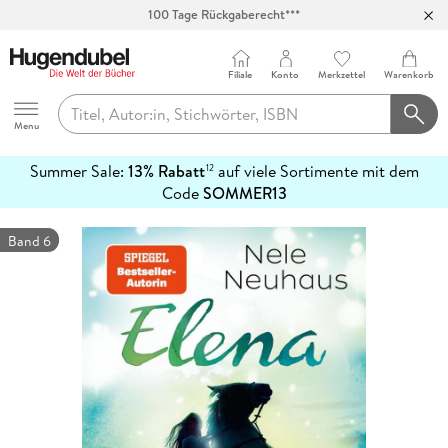
100 Tage Rückgaberecht***
Abholung in über 100 Filialen
Filiale
Konto
Merkzettel
Warenkorb
Hugendubel
Menu
Summer Sale:
13% Rabatt
auf viele Sortimente mit dem
12
mehr
Code
SOMMER13
erfahren
Band 6