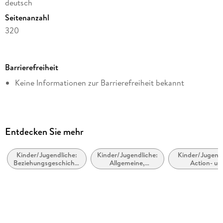
deutsch
Seitenanzahl
320
Dateigröße
1,49 MB
Barrierefreiheit
Altersempfehlung
Keine Informationen zur Barrierefreiheit bekannt
von 12 bis 99 Jahren
Reihe
Elena - Ein Leben für Pferde, 6
Autor/Autorin
Entdecken Sie mehr
Nele Neuhaus
Kinder/Jugendliche:
Kinder/Jugendliche:
Kinder/Jugendl
Verlag/Hersteller
Beziehungsgeschichten
Allgemeine,
Action- un
Planet!
- Romantik, Liebe
moderne und
Abenteuergesch
oder Freundschaft
zeitgenössische
Kopierschutz
Belletristik
mit Wasserzeichen versehen
Family Sharing