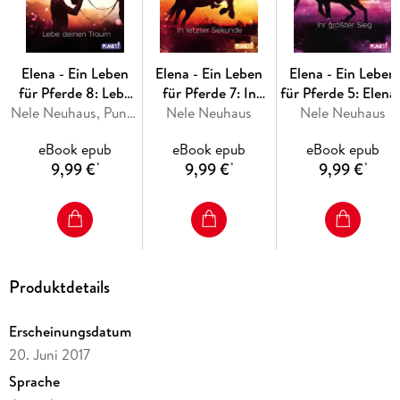
Elena - Ein Leben
Elena - Ein Leben
Elena - Ein Leben
für Pferde 8: Lebe
für Pferde 7: In
für Pferde 5: Elena 
deinen Traum
Nele Neuhaus, Punchdesign Johannes Wiebel
letzter Sekunde
Nele Neuhaus
Ihr größter Sieg
Nele Neuhaus
eBook epub
eBook epub
eBook epub
9,99 €
9,99 €
9,99 €
*
*
*
Produktdetails
Erscheinungsdatum
20. Juni 2017
Sprache