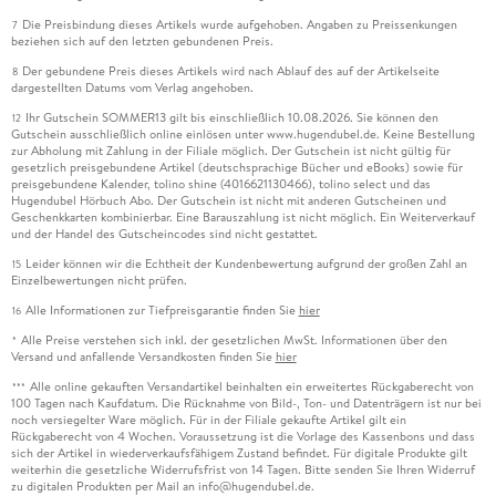
Die Preisbindung dieses Artikels wurde aufgehoben. Angaben zu Preissenkungen
7
beziehen sich auf den letzten gebundenen Preis.
Der gebundene Preis dieses Artikels wird nach Ablauf des auf der Artikelseite
8
dargestellten Datums vom Verlag angehoben.
Ihr Gutschein SOMMER13 gilt bis einschließlich 10.08.2026. Sie können den
12
Gutschein ausschließlich online einlösen unter www.hugendubel.de. Keine Bestellung
zur Abholung mit Zahlung in der Filiale möglich. Der Gutschein ist nicht gültig für
gesetzlich preisgebundene Artikel (deutschsprachige Bücher und eBooks) sowie für
preisgebundene Kalender, tolino shine (4016621130466), tolino select und das
Hugendubel Hörbuch Abo. Der Gutschein ist nicht mit anderen Gutscheinen und
Geschenkkarten kombinierbar. Eine Barauszahlung ist nicht möglich. Ein Weiterverkauf
und der Handel des Gutscheincodes sind nicht gestattet.
Leider können wir die Echtheit der Kundenbewertung aufgrund der großen Zahl an
15
Einzelbewertungen nicht prüfen.
Alle Informationen zur Tiefpreisgarantie finden Sie
hier
16
Alle Preise verstehen sich inkl. der gesetzlichen MwSt. Informationen über den
*
Versand und anfallende Versandkosten finden Sie
hier
Alle online gekauften Versandartikel beinhalten ein erweitertes Rückgaberecht von
***
100 Tagen nach Kaufdatum. Die Rücknahme von Bild-, Ton- und Datenträgern ist nur bei
noch versiegelter Ware möglich. Für in der Filiale gekaufte Artikel gilt ein
Rückgaberecht von 4 Wochen. Voraussetzung ist die Vorlage des Kassenbons und dass
sich der Artikel in wiederverkaufsfähigem Zustand befindet. Für digitale Produkte gilt
weiterhin die gesetzliche Widerrufsfrist von 14 Tagen. Bitte senden Sie Ihren Widerruf
zu digitalen Produkten per Mail an info@hugendubel.de.