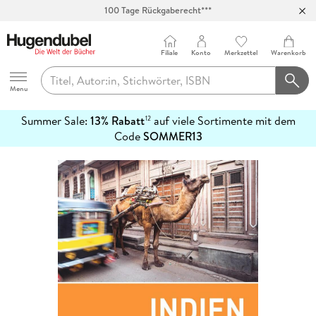
100 Tage Rückgaberecht***
Abholung in über 100 Filialen
Filiale
Konto
Merkzettel
Warenkorb
Hugendubel
Menu
Summer Sale:
13% Rabatt
auf viele Sortimente mit dem
12
mehr
Code
SOMMER13
erfahren