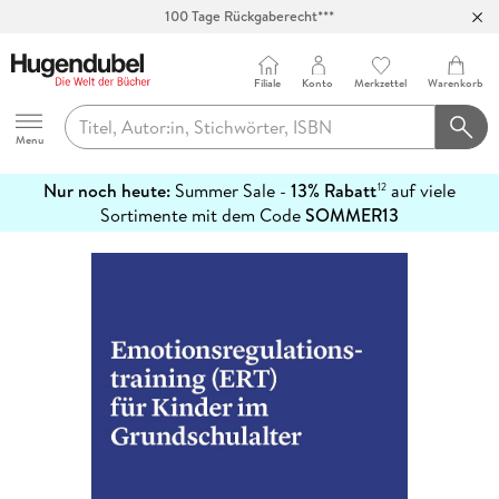
100 Tage Rückgaberecht***
Abholung in über 100 Filialen
Filiale
Konto
Merkzettel
Warenkorb
Hugendubel
Menu
Nur noch heute:
Summer Sale -
13% Rabatt
auf viele
12
mehr
Sortimente mit dem Code
SOMMER13
erfahren