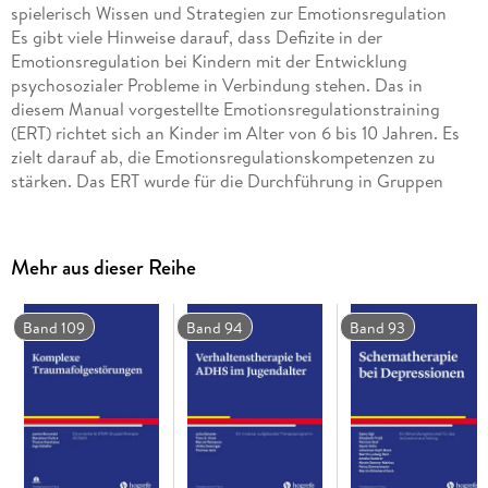
spielerisch Wissen und Strategien zur Emotionsregulation
Es gibt viele Hinweise darauf, dass Defizite in der
Emotionsregulation bei Kindern mit der Entwicklung
psychosozialer Probleme in Verbindung stehen. Das in
diesem Manual vorgestellte Emotionsregulationstraining
(ERT) richtet sich an Kinder im Alter von 6 bis 10 Jahren. Es
zielt darauf ab, die Emotionsregulationskompetenzen zu
stärken. Das ERT wurde für die Durchführung in Gruppen
konzipiert und umfasst sechs Sitzungen im Umfang von
Mehr aus dieser Reihe
Einleitend gibt der Band theoretische
Hintergrundinformationen zur Emotionsregulation und
erläutert das Konzept des Trainings. Anschließend wird die
Band 109
Band 94
Band 93
Durchführung der einzelnen Sitzungen beschrieben. Zum
einen enthält das Training Übungen zur Wissensvermittlung
über Emotionen, um das Emotionsverständnis der Kinder zu
stärken. Zum anderen umfasst es Übungen zu den
Teilprozessen der Emotionsregulation. Auf spielerische Weise
werden Strategien zur Situationsselektion,