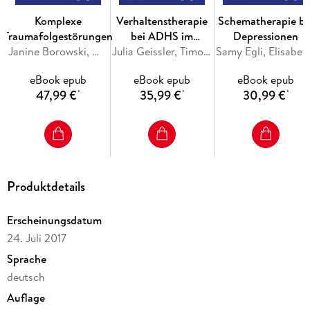
Situationsmodifikation, Aufmerksamkeitslenkung, kognitiven
Veränderung und Reaktionsmodulation vermittelt.
Komplexe
Verhaltenstherapie
Schematherapie be
Trainingsbegleitend sind weiterhin zwei Elternsitzungen
Traumafolgestörungen
bei ADHS im
Depressionen
vorgesehen. Abschließend werden Ergebnisse zur Evaluation
Janine Borowski, Marylene Cloitre, Thanos Karatzias, Ingo Schäfer
Jugendalter
Julia Geissler, Timo D. Vloet, Ulrike Zwanzger, Marcel Romanos, Thomas Jans
Samy Egli, Elisabeth Frieß, Martin Ludw
berichtet. Das Manual beinhaltet Arbeitsblätter mit
zahlreichen Illustrationen, die direkt von der beiliegenden
eBook epub
eBook epub
eBook epub
CD-ROM ausgedruckt werden können.
47,99 €
35,99 €
30,99 €
*
*
*
Produktdetails
Erscheinungsdatum
24. Juli 2017
Sprache
deutsch
Auflage