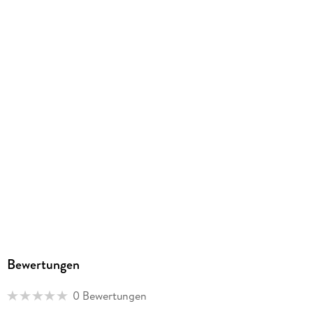
EBOOK
Dateiformat
EPUB
ISBN
9783844427660
Bewertungen
0 Bewertungen