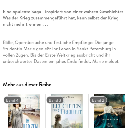
Eine opulente Saga - inspiriert von einer wahren Geschichte:
Was der Krieg zusammengeführt hat, kann selbst der Krieg
nicht mehr trennen . . .
Bälle, Opernbesuche und festliche Empfänge: Die junge
Studentin Marie genießt ihr Leben in Sankt Petersburg in
vollen Zügen. Bis der Erste Weltkrieg ausbricht und ihr
unbeschwertes Dasein ein jähes Ende findet. Marie meldet
sich freiwillig als Krankenschwester und begegnet kurz
darauf Alexei, einem gestandenen Offizier. Beide sind auf
Anhieb fasziniert voneinander, doch Alexei ist verheiratet
Mehr aus dieser Reihe
und Marie einem anderen versprochen. Während die Welt um
sie herum aus den Fugen gerät, kämpfen Marie und Alexei für
ihre Liebe . . .
Band 4
Band 3
Band 2
Dieser Roman behandelt zwei große Themen: den Krieg und
die Liebe. Er erzählt die Geschichte Russlands von den