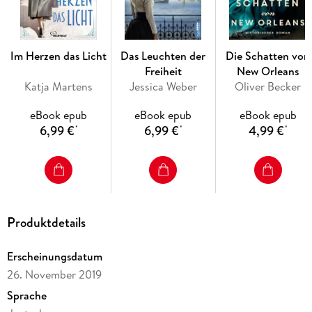
Jahren 1914 bis 1921, vom Ausbruch des Ersten Weltkriegs bis
zu den Anfängen der Sowjetunion - vor allem aber die
Geschichte von Marie und Alexei, die sich inmitten der
Kriegswirren ineinander verlieben. So ergibt sich eine
Im Herzen das Licht
Das Leuchten der
Die Schatten von
vielschichtige Darstellung dieses düsteren Kapitels der
Freiheit
New Orleans
bewegten russischen Geschichte, die von den Ballsälen Sankt
Katja Martens
Jessica Weber
Oliver Becker
Petersburgs zu den Schlachtfeldern Europas führt.
eBook epub
eBook epub
eBook epub
6,99 €
6,99 €
4,99 €
*
*
*
"Das Mädchen aus Sankt Petersburg" ist eine fesselnde Saga
über Liebe und Gewalt, Freundschaft und Verrat vor dem
Hintergrund des Ersten Weltkriegs.
eBooks von beHEARTBEAT - Herzklopfen garantiert.
Produktdetails
Erscheinungsdatum
26. November 2019
Sprache