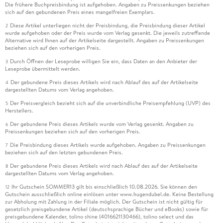
Die frühere Buchpreisbindung ist aufgehoben. Angaben zu Preissenkungen beziehen
sich auf den gebundenen Preis eines mangelfreien Exemplars.
Diese Artikel unterliegen nicht der Preisbindung, die Preisbindung dieser Artikel
2
wurde aufgehoben oder der Preis wurde vom Verlag gesenkt. Die jeweils zutreffende
Alternative wird Ihnen auf der Artikelseite dargestellt. Angaben zu Preissenkungen
beziehen sich auf den vorherigen Preis.
Durch Öffnen der Leseprobe willigen Sie ein, dass Daten an den Anbieter der
3
Leseprobe übermittelt werden.
Der gebundene Preis dieses Artikels wird nach Ablauf des auf der Artikelseite
4
dargestellten Datums vom Verlag angehoben.
Der Preisvergleich bezieht sich auf die unverbindliche Preisempfehlung (UVP) des
5
Herstellers.
Der gebundene Preis dieses Artikels wurde vom Verlag gesenkt. Angaben zu
6
Preissenkungen beziehen sich auf den vorherigen Preis.
Die Preisbindung dieses Artikels wurde aufgehoben. Angaben zu Preissenkungen
7
beziehen sich auf den letzten gebundenen Preis.
Der gebundene Preis dieses Artikels wird nach Ablauf des auf der Artikelseite
8
dargestellten Datums vom Verlag angehoben.
Ihr Gutschein SOMMER13 gilt bis einschließlich 10.08.2026. Sie können den
12
Gutschein ausschließlich online einlösen unter www.hugendubel.de. Keine Bestellung
zur Abholung mit Zahlung in der Filiale möglich. Der Gutschein ist nicht gültig für
gesetzlich preisgebundene Artikel (deutschsprachige Bücher und eBooks) sowie für
preisgebundene Kalender, tolino shine (4016621130466), tolino select und das