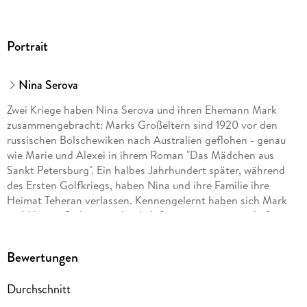
Portrait
Nina Serova
Zwei Kriege haben Nina Serova und ihren Ehemann Mark
zusammengebracht: Marks Großeltern sind 1920 vor den
russischen Bolschewiken nach Australien geflohen - genau
wie Marie und Alexei in ihrem Roman "Das Mädchen aus
Sankt Petersburg". Ein halbes Jahrhundert später, während
des Ersten Golfkriegs, haben Nina und ihre Familie ihre
Heimat Teheran verlassen. Kennengelernt haben sich Mark
und Nina in Sydney, wo beide Informationswissenschaft
studiert haben. Heute arbeitet Nina Serova in der
Buchhandelskette ihrer Familie und lebt mit ihrem Mann und
Bewertungen
zwei Söhnen in Sydney.
Durchschnitt