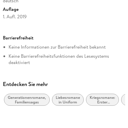
deutsch
Auflage
1. Aufl. 2019
Seitenanzahl
496
Barrierefreiheit
Dateigröße
Keine Informationen zur Barrierefreiheit bekannt
2,31 MB
Keine Barrierefreiheitsfunktionen des Lesesystems
Altersempfehlung
deaktiviert
ab 16 Jahre
Navigierbares Inhaltsverzeichnis
Reihe
Logische Lesereihenfolge eingehalten
Historische Romane | Starke Frauen, die ihren Weg gehen, 1
Entdecken Sie mehr
Inhalt auch ohne Farbwahrnehmung verständlich
Autor/Autorin
dargestellt
Nina Serova
Generationenromane,
Liebesromane
Kriegsromane:
Familiensagas
in Uniform
Erster
P
Alle Texte können angepasst werden
Übersetzung
Weltkrieg
Britta Evert
Verlag/Hersteller