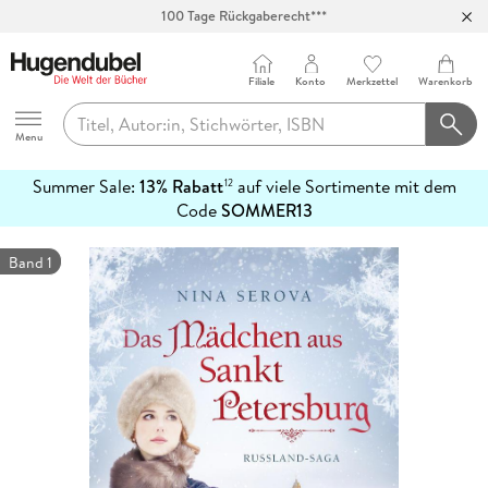
100 Tage Rückgaberecht***
Abholung in über 100 Filialen
Filiale
Konto
Merkzettel
Warenkorb
Hugendubel
Menu
Summer Sale:
13% Rabatt
auf viele Sortimente mit dem
12
mehr
Code
SOMMER13
erfahren
Band 1