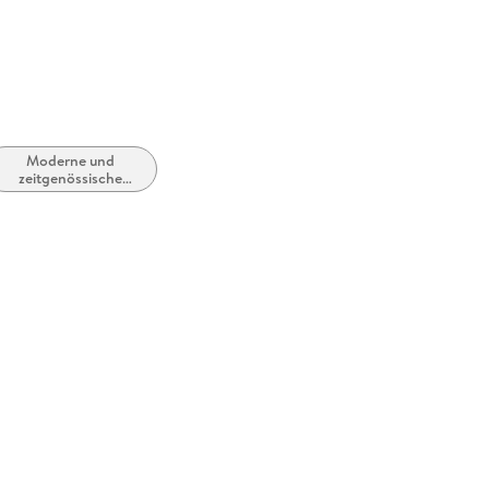
Moderne und
zeitgenössische
Liebesromane /
Romance