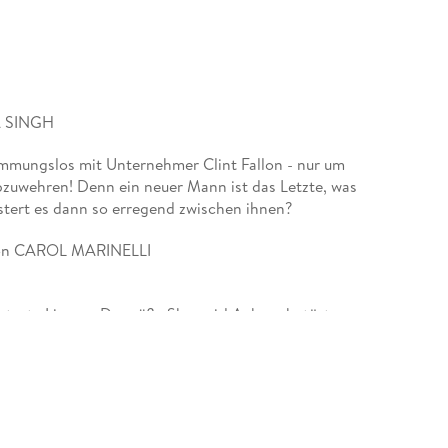
A SINGH
hemmungslos mit Unternehmer Clint Fallon - nur um
abzuwehren! Denn ein neuer Mann ist das Letzte, was
stert es dann so erregend zwischen ihnen?
utrote Lippen: Das süße Showgirl Aubrey betört
 sie zu sinnlichen Stunden in seiner New Yorker
r: Sie hat ihn in die Liebesfalle gelockt!