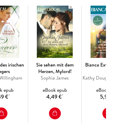
Millionär Marcus Alrikson auf einer einsamen Insel
rview begleiten. Jetzt lernt sie Marcus sehr viel
ald zu einem Skandal führt!
des irischen
Sie sehen mit dem
Bianca Extra Band 163
egers
Herzen, Mylord!
 Willingham
Sophia James
Kathy Douglass, Gina Wilkins, Stella Bagwell, Jules Bennett
k epub
eBook epub
eBook epub
49 €
4,49 €
5,99 €
*
*
*