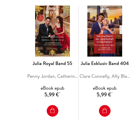
Julia Royal Band 55
Julia Exklusiv Band 404
Penny Jordan, Catherine George, Sara Craven
Clare Connelly, Ally Blake, Maya Blake
eBook epub
eBook epub
5,99 €
5,99 €
*
*