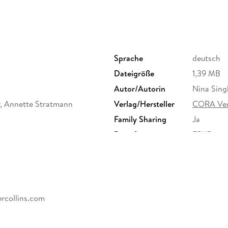
Sprache
deutsch
Dateigröße
1,39 MB
Autor/Autorin
Nina Singh
r, Annette Stratmann
Verlag/Hersteller
CORA Ver
Family Sharing
Ja
Dateiformat
EPUB
rcollins.com