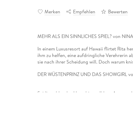
Merken
Empfehlen
Bewerten
MEHR ALS EIN SINNLICHES SPIEL? von NIN
In einem Luxusresort auf Hawaii flirtet Rita 
ihm zu helfen, eine aufdringliche Verehrerin 
sie nach ihrer Scheidung will. Doch warum kni
Seidiges blondes Haar, himmelblaue Augen, gl
Scheich Khalid auf den ersten Blick, sodass er
Luxussuite verführt. Ein Fehler? Bald fürchtet e