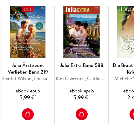
Gestrandet! April sitzt mit dem gefühlskalten 
fest. Dabei wollte sie ihn doch nur für ein Inte
besser kennen als je gedacht . . . Was schon b
Julia Ärzte zum
Julia Extra Band 588
Die Braut 
Verlieben Band 219
Kri
Scarlet Wilson, Louisa Heaton, Jc Harroway
Kim Lawrence, Caitlin Crews, Mariah Ankenman, Jenni Fletcher
Michelle
eBook epub
eBook epub
eBoo
5,99 €
5,99 €
2,
*
*