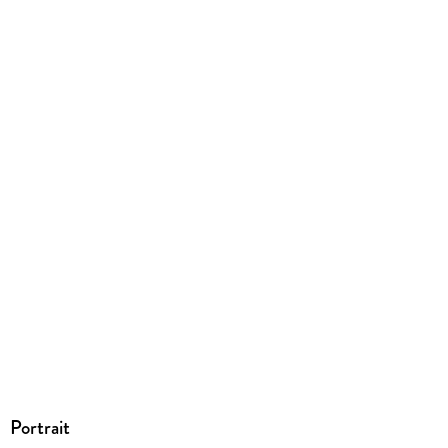
EBOOK
Dateiformat
EPUB
ISBN
9780463420836
Portrait