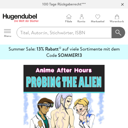
100 Tage Rückgaberecht***
Abholung in über 100 Filialen
Filiale
Konto
Merkzettel
Warenkorb
Hugendubel
Menu
Summer Sale:
13% Rabatt
auf viele Sortimente mit dem
12
mehr
Code
SOMMER13
erfahren