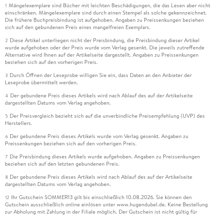
Mängelexemplare sind Bücher mit leichten Beschädigungen, die das Lesen aber nicht
1
einschränken. Mängelexemplare sind durch einen Stempel als solche gekennzeichnet.
Die frühere Buchpreisbindung ist aufgehoben. Angaben zu Preissenkungen beziehen
sich auf den gebundenen Preis eines mangelfreien Exemplars.
Diese Artikel unterliegen nicht der Preisbindung, die Preisbindung dieser Artikel
2
wurde aufgehoben oder der Preis wurde vom Verlag gesenkt. Die jeweils zutreffende
Alternative wird Ihnen auf der Artikelseite dargestellt. Angaben zu Preissenkungen
beziehen sich auf den vorherigen Preis.
Durch Öffnen der Leseprobe willigen Sie ein, dass Daten an den Anbieter der
3
Leseprobe übermittelt werden.
Der gebundene Preis dieses Artikels wird nach Ablauf des auf der Artikelseite
4
dargestellten Datums vom Verlag angehoben.
Der Preisvergleich bezieht sich auf die unverbindliche Preisempfehlung (UVP) des
5
Herstellers.
Der gebundene Preis dieses Artikels wurde vom Verlag gesenkt. Angaben zu
6
Preissenkungen beziehen sich auf den vorherigen Preis.
Die Preisbindung dieses Artikels wurde aufgehoben. Angaben zu Preissenkungen
7
beziehen sich auf den letzten gebundenen Preis.
Der gebundene Preis dieses Artikels wird nach Ablauf des auf der Artikelseite
8
dargestellten Datums vom Verlag angehoben.
Ihr Gutschein SOMMER13 gilt bis einschließlich 10.08.2026. Sie können den
12
Gutschein ausschließlich online einlösen unter www.hugendubel.de. Keine Bestellung
zur Abholung mit Zahlung in der Filiale möglich. Der Gutschein ist nicht gültig für