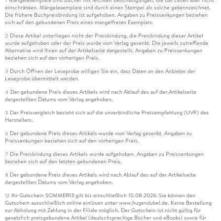
1
einschränken. Mängelexemplare sind durch einen Stempel als solche gekennzeichnet.
Die frühere Buchpreisbindung ist aufgehoben. Angaben zu Preissenkungen beziehen
sich auf den gebundenen Preis eines mangelfreien Exemplars.
Diese Artikel unterliegen nicht der Preisbindung, die Preisbindung dieser Artikel
2
wurde aufgehoben oder der Preis wurde vom Verlag gesenkt. Die jeweils zutreffende
Alternative wird Ihnen auf der Artikelseite dargestellt. Angaben zu Preissenkungen
beziehen sich auf den vorherigen Preis.
Durch Öffnen der Leseprobe willigen Sie ein, dass Daten an den Anbieter der
3
Leseprobe übermittelt werden.
Der gebundene Preis dieses Artikels wird nach Ablauf des auf der Artikelseite
4
dargestellten Datums vom Verlag angehoben.
Der Preisvergleich bezieht sich auf die unverbindliche Preisempfehlung (UVP) des
5
Herstellers.
Der gebundene Preis dieses Artikels wurde vom Verlag gesenkt. Angaben zu
6
Preissenkungen beziehen sich auf den vorherigen Preis.
Die Preisbindung dieses Artikels wurde aufgehoben. Angaben zu Preissenkungen
7
beziehen sich auf den letzten gebundenen Preis.
Der gebundene Preis dieses Artikels wird nach Ablauf des auf der Artikelseite
8
dargestellten Datums vom Verlag angehoben.
Ihr Gutschein SOMMER13 gilt bis einschließlich 10.08.2026. Sie können den
12
Gutschein ausschließlich online einlösen unter www.hugendubel.de. Keine Bestellung
zur Abholung mit Zahlung in der Filiale möglich. Der Gutschein ist nicht gültig für
gesetzlich preisgebundene Artikel (deutschsprachige Bücher und eBooks) sowie für