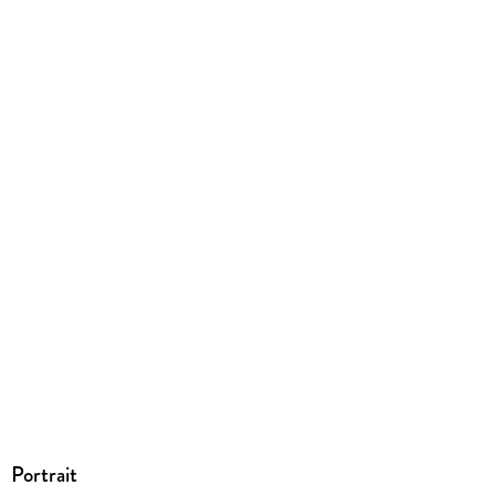
EBOOK
Dateiformat
EPUB
ISBN
9783838291604
Portrait