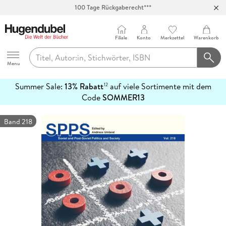
100 Tage Rückgaberecht***
Abholung in über 100 Filialen
Filiale
Konto
Merkzettel
Warenkorb
Hugendubel
Menu
Summer Sale:
13% Rabatt
auf viele Sortimente mit dem
12
mehr
Code
SOMMER13
erfahren
Band 218