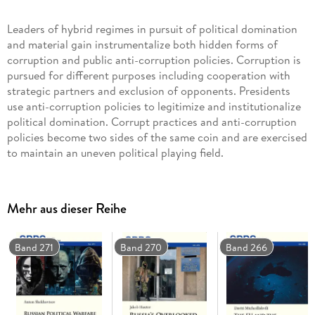
Leaders of hybrid regimes in pursuit of political domination
and material gain instrumentalize both hidden forms of
corruption and public anti-corruption policies. Corruption is
pursued for different purposes including cooperation with
strategic partners and exclusion of opponents. Presidents
use anti-corruption policies to legitimize and institutionalize
political domination. Corrupt practices and anti-corruption
policies become two sides of the same coin and are exercised
to maintain an uneven political playing field.
This study combines empirical analysis and social
constructivism for an investigation into the presidencies of
Mehr aus dieser Reihe
Leonid Kuchma (1994-2005), Viktor Yushchenko (2005-
2010), and Viktor Yanukovych (2010-2014). Explorative
expert interviews, press surveys, content analysis of
Band 271
Band 270
Band 266
presidential speeches, as well as critical assessment of anti-
corruption legislation are used for comparison and process
tracing of the utilization of corruption under three Ukrainian
presidents.