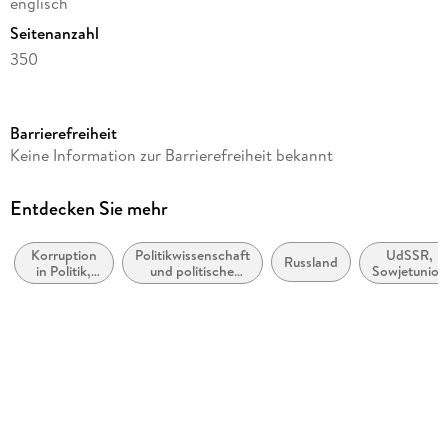
englisch
Seitenanzahl
350
Dateigröße
3,25 MB
Barrierefreiheit
Reihe
Keine Information zur Barrierefreiheit bekannt
Soviet and Post-Soviet Politics and Society, 218
Autor/Autorin
Entdecken Sie mehr
Oksana Huss
Korruption
Politikwissenschaft
UdSSR,
Verlag/Hersteller
Russland
in Politik,
und politische
Sowjetunion
ibidem
Regierung
Theorie
und
Kopierschutz
Gesellschaft
mit Wasserzeichen versehen
Family Sharing
Ja
Produktart