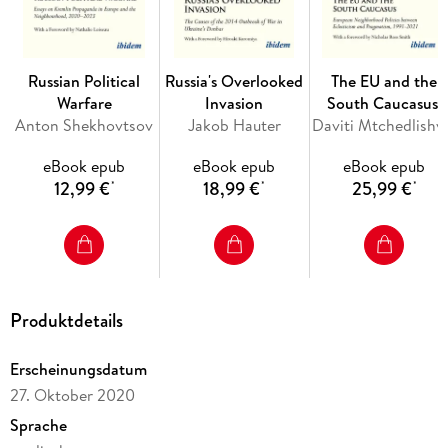
Russian Political
Russia's Overlooked
The EU and the
Warfare
Invasion
South Caucasus:
Anton Shekhovtsov
Jakob Hauter
Daviti Mtchedlishvi
European
Neighborhood
eBook epub
eBook epub
eBook epub
Policies between
12,99 €
18,99 €
25,99 €
*
*
*
Eclecticism and
Pragmatism, 1991-
2021
Produktdetails
Erscheinungsdatum
27. Oktober 2020
Sprache