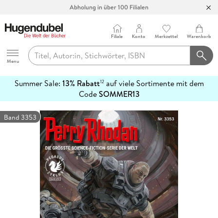
Abholung in über 100 Filialen
Filiale
Konto
Merkzettel
Warenkorb
Hugendubel
Menu
Summer Sale:
13% Rabatt
auf viele Sortimente mit dem
12
mehr
Code
SOMMER13
erfahren
Band 3353