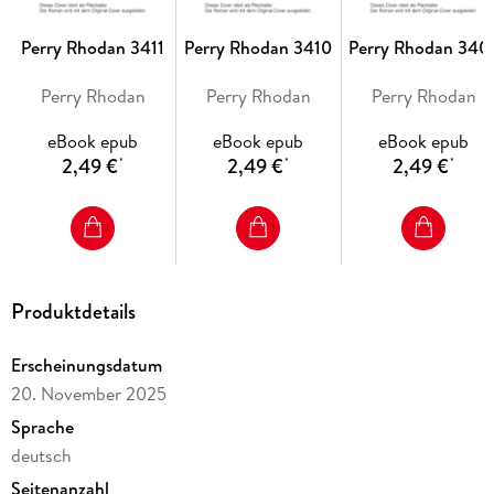
aktivierte. Diese Konstruktionen aus Metall können nur eines:
Perry Rhodan 3411
Perry Rhodan 3410
Perry Rhodan 340
Perry Rhodan
Perry Rhodan
Perry Rhodan
Nur weil dem Guten Geist NATHAN die absolute Kontrolle
eBook epub
eBook epub
eBook epub
über das Solsystem verliehen wurde, konnte die Gefahr fürs
2,49 €
2,49 €
2,49 €
*
*
*
Erste gebannt werden. Um mehr über die Hintergründe he­
rauszufinden, heißt es für die Terraner nun: PERFEKTER PLAN
MIT KLEINEN FEHLERN . . .
Produktdetails
Erscheinungsdatum
20. November 2025
Sprache
deutsch
Seitenanzahl