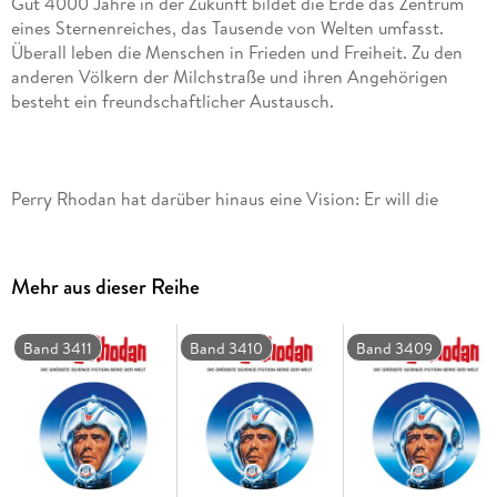
Gut 4000 Jahre in der Zukunft bildet die Erde das Zentrum
eines Sternenreiches, das Tausende von Welten umfasst.
Überall leben die Menschen in Frieden und Freiheit. Zu den
anderen Völkern der Milchstraße und ihren Angehörigen
Perry Rhodan hat darüber hinaus eine Vision: Er will die
Verbindungen zu anderen Galaxien ausbauen. Das Projekt
von San bildet die Grundlagen, und mit Raumschiffen des
Typs PHOENIX soll ein Kurierschiffsystem entstehen. Der
Mehr aus dieser Reihe
ursprüngliche PHOENIX ist derzeit aber unter dem
Kommando von ­Reginald Bull auf der Suche nach dem
Band 3411
Band 3410
Band 3409
Auf Terra, der Wiege der Menschheit, wurde durch ein
Versehen ein hypermagnetischer Puls ausgelöst, der sich von
dort ausbreitete und überall, wo er eintraf, Reproiden