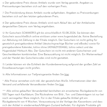
Der gebundene Preis dieses Artikels wurde vom Verlag gesenkt. Angaben zu
6
Preissenkungen beziehen sich auf den vorherigen Preis.
Die Preisbindung dieses Artikels wurde aufgehoben. Angaben zu Preissenkungen
7
beziehen sich auf den letzten gebundenen Preis.
Der gebundene Preis dieses Artikels wird nach Ablauf des auf der Artikelseite
8
dargestellten Datums vom Verlag angehoben.
Ihr Gutschein SOMMER13 gilt bis einschließlich 10.08.2026. Sie können den
12
Gutschein ausschließlich online einlösen unter www.hugendubel.de. Keine Bestellung
zur Abholung mit Zahlung in der Filiale möglich. Der Gutschein ist nicht gültig für
gesetzlich preisgebundene Artikel (deutschsprachige Bücher und eBooks) sowie für
preisgebundene Kalender, tolino shine (4016621130466), tolino select und das
Hugendubel Hörbuch Abo. Der Gutschein ist nicht mit anderen Gutscheinen und
Geschenkkarten kombinierbar. Eine Barauszahlung ist nicht möglich. Ein Weiterverkauf
und der Handel des Gutscheincodes sind nicht gestattet.
Leider können wir die Echtheit der Kundenbewertung aufgrund der großen Zahl an
15
Einzelbewertungen nicht prüfen.
Alle Informationen zur Tiefpreisgarantie finden Sie
hier
16
Alle Preise verstehen sich inkl. der gesetzlichen MwSt. Informationen über den
*
Versand und anfallende Versandkosten finden Sie
hier
Alle online gekauften Versandartikel beinhalten ein erweitertes Rückgaberecht von
***
100 Tagen nach Kaufdatum. Die Rücknahme von Bild-, Ton- und Datenträgern ist nur bei
noch versiegelter Ware möglich. Für in der Filiale gekaufte Artikel gilt ein
Rückgaberecht von 4 Wochen. Voraussetzung ist die Vorlage des Kassenbons und dass
sich der Artikel in wiederverkaufsfähigem Zustand befindet. Für digitale Produkte gilt