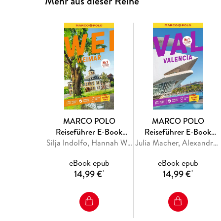
Mehr aus dieser Reihe
MARCO POLO
MARCO POLO
Reiseführer E-Book
Reiseführer E-Book
Weimar
Silja Indolfo, Hannah Würsching
Valencia
Julia Macher, Alexandra Frank
eBook epub
eBook epub
14,99 €
14,99 €
*
*