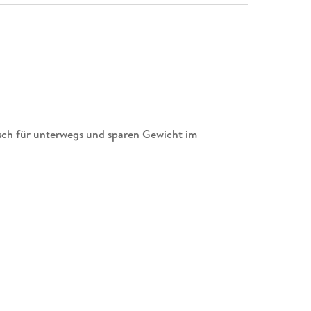
h für unterwegs und sparen Gewicht im
m: Mit MARCO POLO nach Florida
ismus und Offenheit: Nirgendwo in den USA erlebst
 in Florida. Der Sunshine State bietet aber mehr