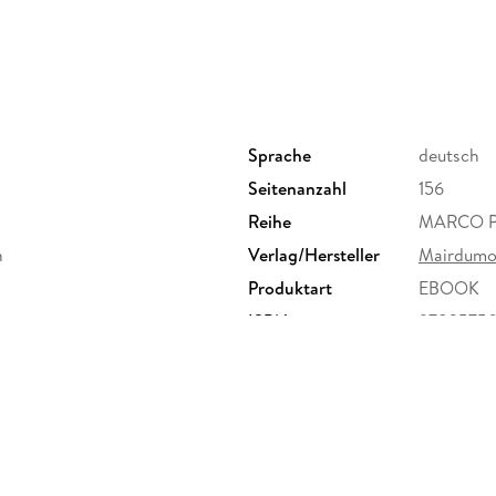
MARCO POLO
Best Of Tipps
: konkrete Ideen für einen nachhaltigen Url
Kindern und kleines Budget
Sprache
deutsch
Seitenanzahl
156
Essen, Shopping, Sport: Stell dir mit de
Reihe
MARCO PO
Insider-Tipps
n
Verlag/Hersteller
Mairdumo
das Programm zusammen, auf das du Lust h
Produktart
EBOOK
ISBN
9783575
Erkundungstouren
zu den spannendsten Stadtvierteln und Ausf
Marco Polo
Erlebnistouren