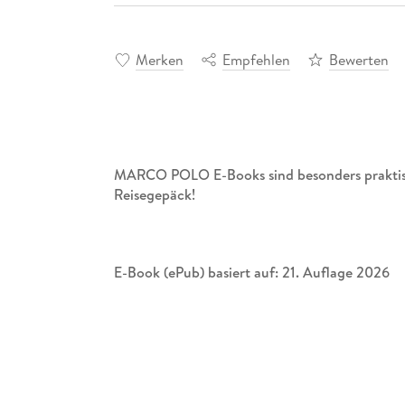
Merken
Empfehlen
Bewerten
MARCO POLO E-Books sind besonders praktisc
Reisegepäck!
E-Book (ePub) basiert auf: 21. Auflage 2026
Miami Beach, Everglades und Magic Kingdo
Freiheit und Freizeit, Sonne und Sand, Optim
du den American Way of Life so ausgeprägt wie