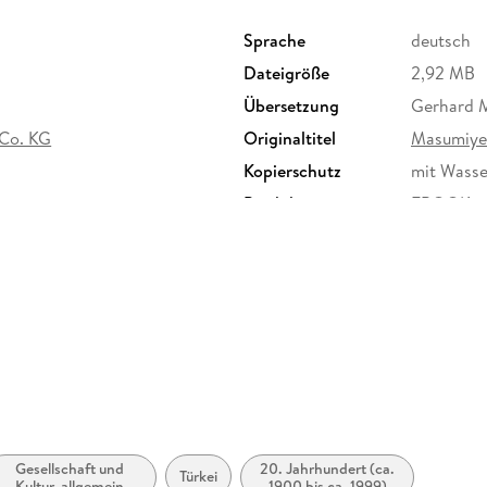
Sprache
deutsch
Dateigröße
2,92 MB
Übersetzung
Gerhard 
 Co. KG
Originaltitel
Masumiye
Kopierschutz
mit Wasse
Produktart
EBOOK
ISBN
9783446
Gesellschaft und
20. Jahrhundert (ca.
Türkei
Kultur, allgemein
1900 bis ca. 1999)