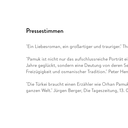
Pressestimmen
"Ein Liebesroman, ein großartiger und trauriger." T
"Pamuk ist nicht nur das aufschlussreiche Porträt e
Jahre geglückt, sondern eine Deutung von deren Se
Freizügigkeit und osmanischer Tradition." Peter Hen
"Die Türkei braucht einen Erzähler wie Orhan Pamuk
ganzen Welt." Jürgen Berger, Die Tageszeitung, 13. 
"Nie war Wehmut komischer, selten Liebesschmerz s
kein Roman mehr so weise." Sabine Vogel, Berliner 
"Eine zarte, poetische, mit gleich viel Witz und Me