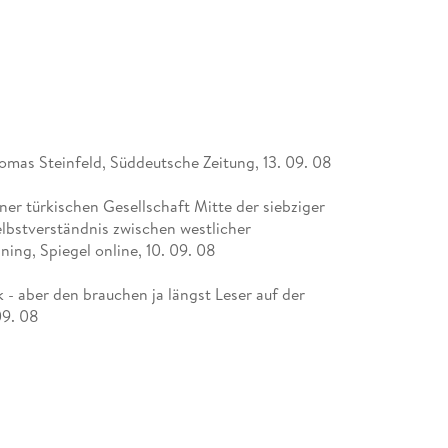
homas Steinfeld, Süddeutsche Zeitung, 13. 09. 08
iner türkischen Gesellschaft Mitte der siebziger
lbstverständnis zwischen westlicher
ning, Spiegel online, 10. 09. 08
 - aber den brauchen ja längst Leser auf der
09. 08
o lapidar und so unsterblich, und schon lange
Zeitung, 10. 09. 08
lancholie entworfene Liebesgeschichte." Angela