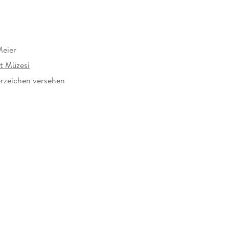
Meier
t Müzesi
rzeichen versehen
252363