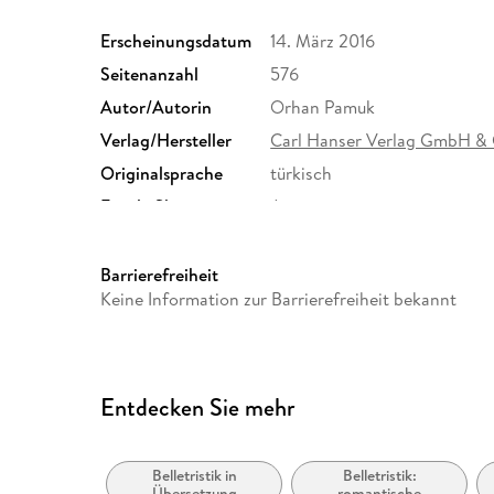
Erscheinungsdatum
14. März 2016
Seitenanzahl
576
Autor/Autorin
Orhan Pamuk
Verlag/Hersteller
Carl Hanser Verlag GmbH &
Originalsprache
türkisch
Family Sharing
Ja
Dateiformat
EPUB
Barrierefreiheit
Keine Information zur Barrierefreiheit bekannt
Entdecken Sie mehr
Belletristik in
Belletristik:
Übersetzung
romantische