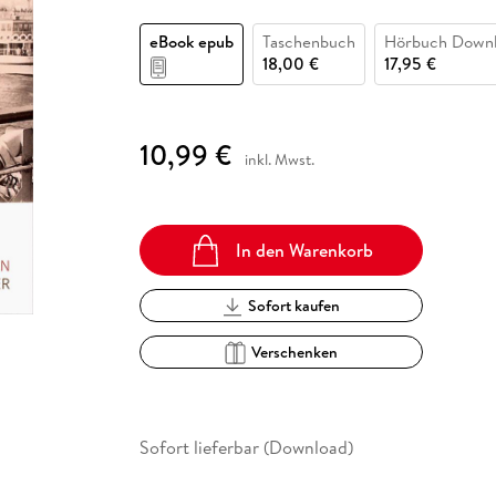
Fremdsprachige Bücher
n Lernhilfen
 Jugendbücher
eiber
Hörbuch Downloads im Bundle
cher
 Vergleich
 Puzzlezubehör
Lernen
New Adult
STABILO
Taschenbücher
eBook epub
Taschenbuch
Hörbuch Down
hilfen
hriller
 Backen
er
lender
Ratgeber
18,00 €
17,95 €
op
hriller
Romance
Sachbücher
10,99 €
precher:innen
inkl. Mwst.
Science Fiction
Fremdsprachige Bücher
In den Warenkorb
Sofort kaufen
Verschenken
Sofort lieferbar (Download)