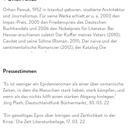
Orhan Pamuk, 1952 in Istanbul geboren, studierte Architektur
und Journalismus. Für seine Werke erhielt er u. a. 2003 den
Impac-Preis, 2005 den Friedenspreis des Deutschen
Buchhandels und 2006 den Nobelpreis für Literatur. Bei
Hanser erschienen zuletzt Der Koffer meines Vaters (2010),
Cevdet und seine Söhne (Roman, 2011), Der naive und der
sentimentalische Romancier (2012), der Katalog Die
Unschuld der Dinge. Das Museum der Unschuld in Istanbul
(2012), Diese Fremdheit in mir (Roman, 2016), Die rothaarige
Frau (Roman, 2017), Istanbul (Erinnerungen und Bilder aus
Pressestimmen
einer Stadt, 2018) und Die Nächte der Pest (Roman, 2022).
"Es ist weniger ein Epidemieroman als einer über osmanische
Zeiten, in dem die Menschen stark lieben, stark kämpfen, und
wenn als das nichts hilft einen starken Abgang hinlegen."
Jörg Plath, Deutschlandfunk Büchermarkt, 30. 03. 22
"Ein gewaltiges Epos über Intrigen und Zärtlichkeit in der
Krise." Die Zeit Literaturbeilage, 17. 03. 22