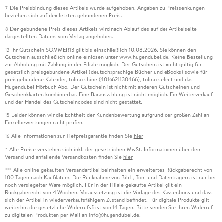
Die Preisbindung dieses Artikels wurde aufgehoben. Angaben zu Preissenkungen
7
beziehen sich auf den letzten gebundenen Preis.
Der gebundene Preis dieses Artikels wird nach Ablauf des auf der Artikelseite
8
dargestellten Datums vom Verlag angehoben.
Ihr Gutschein SOMMER13 gilt bis einschließlich 10.08.2026. Sie können den
12
Gutschein ausschließlich online einlösen unter www.hugendubel.de. Keine Bestellung
zur Abholung mit Zahlung in der Filiale möglich. Der Gutschein ist nicht gültig für
gesetzlich preisgebundene Artikel (deutschsprachige Bücher und eBooks) sowie für
preisgebundene Kalender, tolino shine (4016621130466), tolino select und das
Hugendubel Hörbuch Abo. Der Gutschein ist nicht mit anderen Gutscheinen und
Geschenkkarten kombinierbar. Eine Barauszahlung ist nicht möglich. Ein Weiterverkauf
und der Handel des Gutscheincodes sind nicht gestattet.
Leider können wir die Echtheit der Kundenbewertung aufgrund der großen Zahl an
15
Einzelbewertungen nicht prüfen.
Alle Informationen zur Tiefpreisgarantie finden Sie
hier
16
Alle Preise verstehen sich inkl. der gesetzlichen MwSt. Informationen über den
*
Versand und anfallende Versandkosten finden Sie
hier
Alle online gekauften Versandartikel beinhalten ein erweitertes Rückgaberecht von
***
100 Tagen nach Kaufdatum. Die Rücknahme von Bild-, Ton- und Datenträgern ist nur bei
noch versiegelter Ware möglich. Für in der Filiale gekaufte Artikel gilt ein
Rückgaberecht von 4 Wochen. Voraussetzung ist die Vorlage des Kassenbons und dass
sich der Artikel in wiederverkaufsfähigem Zustand befindet. Für digitale Produkte gilt
weiterhin die gesetzliche Widerrufsfrist von 14 Tagen. Bitte senden Sie Ihren Widerruf
zu digitalen Produkten per Mail an info@hugendubel.de.