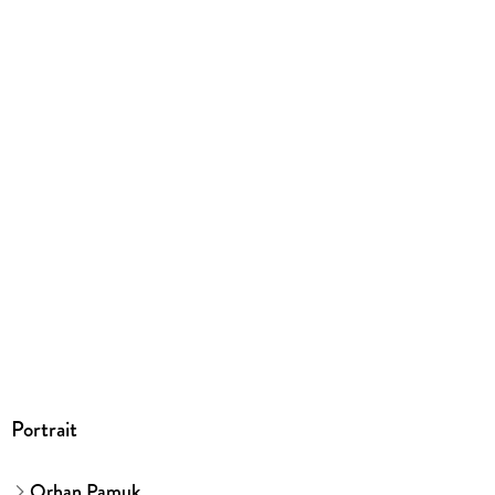
Ja
Produktart
EBOOK
Dateiformat
EPUB
ISBN
9783446273399
Portrait
Orhan Pamuk