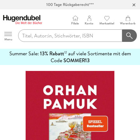
100 Tage Rückgaberecht***
Abholung in über 100 Filialen
Filiale
Konto
Merkzettel
Warenkorb
Hugendubel
Menu
Summer Sale:
13% Rabatt
auf viele Sortimente mit dem
12
mehr
Code
SOMMER13
erfahren