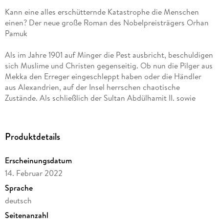
Kann eine alles erschütternde Katastrophe die Menschen
einen? Der neue große Roman des Nobelpreisträgers Orhan
Pamuk
Als im Jahre 1901 auf Minger die Pest ausbricht, beschuldigen
sich Muslime und Christen gegenseitig. Ob nun die Pilger aus
Mekka den Erreger eingeschleppt haben oder die Händler
aus Alexandrien, auf der Insel herrschen chaotische
Zustände. Als schließlich der Sultan Abdülhamit II. sowie
England und Frankreich die Insel mit Kriegsschiffen
blockieren lassen, um die weitere Ausbreitung der Pest zu
verhindern, sind die Menschen auf Minger auf sich allein
Produktdetails
gestellt. Orhan Pamuks neues Buch ist einzigartiger
Abgesang auf das von Nationalismus und Aberglaube
Erscheinungsdatum
gefährdete Osmanische Reich sowie ein großer historischer
14. Februar 2022
Roman, in dem sich Phantasie und Wirklichkeit,
Vergangenheit und Gegenwart, Ost und West raffiniert
Sprache
verbinden.
deutsch
Seitenanzahl