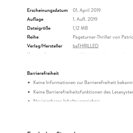
Erscheinungsdatum
01. April 2019
Auflage
1. Aufl. 2019
Dateigröße
1,12 MB
Reihe
Pageturner-Thriller von Patri
Verlag/Hersteller
beTHRILLED
Kopierschutz
mit Wasserzeichen versehen
Produktart
EBOOK
ISBN
9783732563180
Barrierefreiheit
Keine Informationen zur Barrierefreiheit bekann
Keine Barrierefreiheitsfunktionen des Lesesyste
Navigierbares Inhaltsverzeichnis
Logische Lesereihenfolge eingehalten
Inhalt auch ohne Farbwahrnehmung verständlich
Alle Texte können angepasst werden