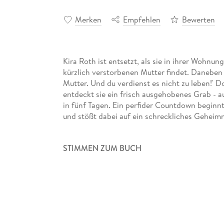
Merken
Empfehlen
Bewerten
Kira Roth ist entsetzt, als sie in ihrer Wohnu
kürzlich verstorbenen Mutter findet. Daneben e
Mutter. Und du verdienst es nicht zu leben!' 
entdeckt sie ein frisch ausgehobenes Grab - 
in fünf Tagen. Ein perfider Countdown beginnt
und stößt dabei auf ein schreckliches Geheimnis
STIMMEN ZUM BUCH
'Tote Asche ist eines dieser Bücher, die man k
Auflösung hat mich regelrecht umgehauen. WoW
'Dieses Buch strotz vor Spannung.' (Kupfis_Bü