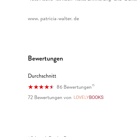
www. patricia-walter. de
www. facebook. com/AutorinPatriciaWalter
www. instagram. com/autorin_patricia_walter
Bewertungen
Durchschnitt
15
86 Bewertungen
72 Bewertungen
von
LovelyBooks