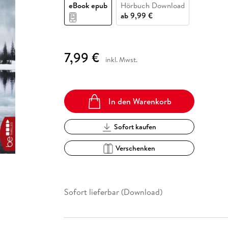
Fremdsprachige Bücher
eBook epub
Hörbuch Download
n Lernhilfen
 Jugendbücher
eiber
Hörbuch Downloads im Bundle
cher
 Vergleich
 Puzzlezubehör
Lernen
New Adult
STABILO
ab
9,99 €
Taschenbücher
hilfen
hriller
 Backen
er
lender
Ratgeber
op
hriller
Romance
7,99 €
inkl. Mwst.
Sachbücher
precher:innen
Science Fiction
Fremdsprachige Bücher
In den Warenkorb
Sofort kaufen
Verschenken
Sofort lieferbar (Download)