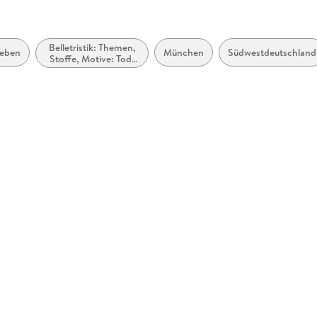
Belletristik: Themen,
leben
München
Südwestdeutschland
Stoffe, Motive: Tod,
Trauer, Verlust