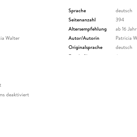
Sprache
deutsch
'Ich liebe solche Thriller, die mich bis zum Sch
Seitenanzahl
394
Täter ist. . . . Deshalb gibt es von mir eine k
Altersempfehlung
ab 16 Jahr
cia Walter
Autor/Autorin
Patricia W
'Das ist ein wirklich packendes spannendes ra
Originalsprache
deutsch
. . So schnell war ich selten mit dem Lesen.' (V
Family Sharing
Ja
Dateiformat
EPUB
Ein absolut spannender Psychothriller, den du
Freida McFadden, Claire Douglas und Sebastia
t
ms deaktiviert
Alle Thriller von Patricia Walter sind in sich ab
werden.
 dargestellt
eBooks von beTHRILLED - mörderisch gute Un