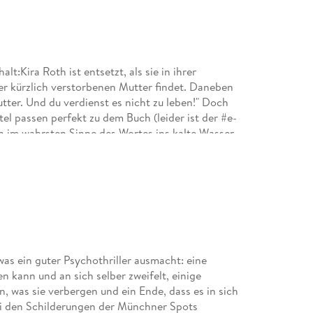
lt:Kira Roth ist entsetzt, als sie in ihrer
r kürzlich verstorbenen Mutter findet. Daneben
utter. Und du verdienst es nicht zu leben!" Doch
tel passen perfekt zu dem Buch (leider ist der #e-
n im wahrsten Sinne des Wortes ins kalte Wasser
on Anfang an fand ich die Geschichte super
nn ich alleine zuhause bin.¿) und ich musste das
ete Wendungen und gerade das Finale war sehr
stüre immer zweimal ab.¿Fazit:
in der Spannung.Es ist ein wahnsinnig fesselndes
 was ein guter Psychothriller ausmacht: eine
n kann und an sich selber zweifelt, einige
 was sie verbergen und ein Ende, dass es in sich
 Bei den Schilderungen der Münchner Spots