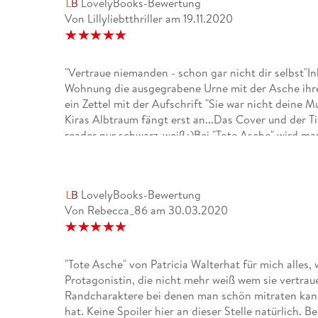
LovelyBooks-Bewertung
Von Lillyliebtthriller
am
19.11.2020
"Vertraue niemanden - schon gar nicht dir selbst"Inha
Wohnung die ausgegrabene Urne mit der Asche ihre
ein Zettel mit der Aufschrift "Sie war nicht deine M
Kiras Albtraum fängt erst an...Das Cover und der Ti
reader nur schwarz-weiß¿)Bei "Tote Asche" wird ma
geschmissen und es zieht einem in den Abgrund.¿V
spannend (Besonderes da ich etwas paranoid bin, we
Buch einfach verschlingen.Es gibt einige unerwart
LovelyBooks-Bewertung
überraschend für mich.¿Ab jetzt sperre ich die Hau
Von Rebecca_86
am
30.03.2020
@autorin_patricia_walter ist für mich eine Meister
und rasantes Buch.Eine klare #leseempfehlung ¿
"Tote Asche" von Patricia Walterhat für mich alles,
Protagonistin, die nicht mehr weiß wem sie vertraue
Randcharaktere bei denen man schön mitraten kann,
hat. Keine Spoiler hier an dieser Stelle natürlich.