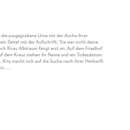
ng die ausgegrabene Urne mit der Asche ihrer
in Zettel mit der Aufschrift: 'Sie war nicht deine
Doch Kiras Albtraum fängt erst an. Auf dem Friedhof
auf dem Kreuz stehen ihr Name und ein Todesdatum:
. Kira macht sich auf die Suche nach ihrer Herkunft
 . . .
aum mehr aus der Hand legen kann. . . . Die
! Großes Kino!' (Igela)
cherkiste)