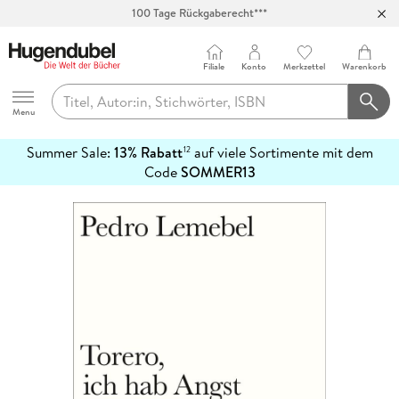
100 Tage Rückgaberecht***
Abholung in über 100 Filialen
Filiale
Konto
Merkzettel
Warenkorb
Hugendubel
Menu
Summer Sale:
13% Rabatt
auf viele Sortimente mit dem
12
mehr
Code
SOMMER13
erfahren