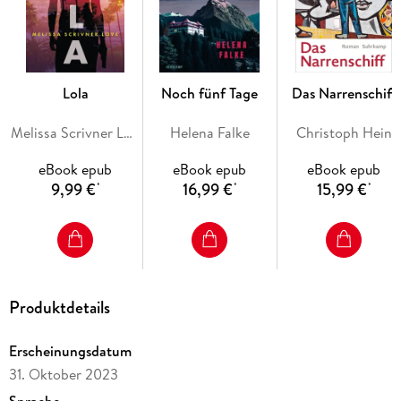
In farbiger, kräftiger, brillanter Sprache erzählt Pedro
Lemebel eine Geschichte von politischer Militanz und
sexueller Dissidenz.
Torero, ich hab Angst
ist bedeutende
queere Weltliteratur. Ein bissiges Werk der Befreiung von
Lola
Noch fünf Tage
Das Narrenschiff
Repression und Unfreiheit.
Melissa Scrivner Love
Helena Falke
Christoph Hein
eBook epub
eBook epub
eBook epub
9,99 €
16,99 €
15,99 €
*
*
*
Produktdetails
Erscheinungsdatum
31. Oktober 2023