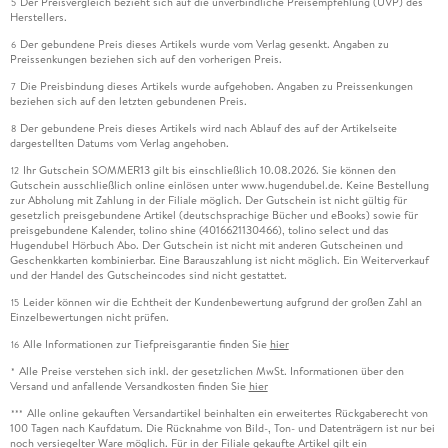
Der Preisvergleich bezieht sich auf die unverbindliche Preisempfehlung (UVP) des
5
Herstellers.
Der gebundene Preis dieses Artikels wurde vom Verlag gesenkt. Angaben zu
6
Preissenkungen beziehen sich auf den vorherigen Preis.
Die Preisbindung dieses Artikels wurde aufgehoben. Angaben zu Preissenkungen
7
beziehen sich auf den letzten gebundenen Preis.
Der gebundene Preis dieses Artikels wird nach Ablauf des auf der Artikelseite
8
dargestellten Datums vom Verlag angehoben.
Ihr Gutschein SOMMER13 gilt bis einschließlich 10.08.2026. Sie können den
12
Gutschein ausschließlich online einlösen unter www.hugendubel.de. Keine Bestellung
zur Abholung mit Zahlung in der Filiale möglich. Der Gutschein ist nicht gültig für
gesetzlich preisgebundene Artikel (deutschsprachige Bücher und eBooks) sowie für
preisgebundene Kalender, tolino shine (4016621130466), tolino select und das
Hugendubel Hörbuch Abo. Der Gutschein ist nicht mit anderen Gutscheinen und
Geschenkkarten kombinierbar. Eine Barauszahlung ist nicht möglich. Ein Weiterverkauf
und der Handel des Gutscheincodes sind nicht gestattet.
Leider können wir die Echtheit der Kundenbewertung aufgrund der großen Zahl an
15
Einzelbewertungen nicht prüfen.
Alle Informationen zur Tiefpreisgarantie finden Sie
hier
16
Alle Preise verstehen sich inkl. der gesetzlichen MwSt. Informationen über den
*
Versand und anfallende Versandkosten finden Sie
hier
Alle online gekauften Versandartikel beinhalten ein erweitertes Rückgaberecht von
***
100 Tagen nach Kaufdatum. Die Rücknahme von Bild-, Ton- und Datenträgern ist nur bei
noch versiegelter Ware möglich. Für in der Filiale gekaufte Artikel gilt ein