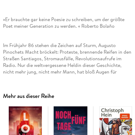
»Er brauchte gar keine Poesie zu schreiben, um der größte
Poet meiner Generation zu werden. « Roberto Bolaño
Im Frühjahr 86 stehen die Zeichen auf Sturm, Augusto
Pinochets Macht bröckelt: Proteste, brennende Reifen in den
Straßen Santiagos, Stromausfälle, Revolutionsaufrufe im
Radio. Nur die weltvergessene Heldin dieser Geschichte,
nicht mehr jung, nicht mehr Mann, hat bloß Augen für
Carlos, den bildhübschen Studenten, der trotz ihrer Stoppeln
im Gesicht, ihrer Armut, ihrer grellen Art immer
näherkommt. Sie stürzt sich vollends in die Hoffnung, singt
Mehr aus dieser Reihe
Liebeslieder, lacht und phantasiert, doch vergebens. Denn
wer hat die Macht, wer bestimmt die Grenzen, zwischen oben
und unten, zwischen Mann und Frau? Sie ganz sicher nicht.
Und so bleibt ihr allein der Widerstand, auf der Zunge und im
Herzen.