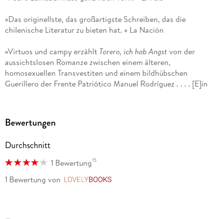
»Das originellste, das großartigste Schreiben, das die
chilenische Literatur zu bieten hat. « La Nación
»Virtuos und campy erzählt
Torero, ich hab Angst
von der
aussichtslosen Romanze zwischen einem älteren,
homosexuellen Transvestiten und einem bildhübschen
Guerillero der Frente Patriótico Manuel Rodríguez . . . . [E]in
lebendiges Porträt der chilenischen Klassengesellschaft
während jener bleiernen Jahre. « Eva-Christina Meier, taz am
wochenende
Bewertungen
»Pedro Lemembel zu lesen, immunisiert gegen das Sprechen
Durchschnitt
und Denken in Ausrufezeichen und Majuskeln. « Marko
Martin, DIE WELT
15
1 Bewertung
1 Bewertung
von
LovelyBooks
»
Torero, ich hab Angst
ist ein bemerkenswertes queeres
Meisterwerk. « Fabian Schäfer, queer. de
»Das einzige Buch des chilenischen Künstlers und queeren