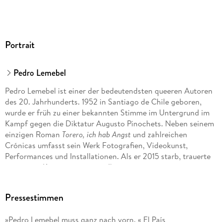
Portrait
Pedro Lemebel
Pedro Lemebel ist einer der bedeutendsten queeren Autoren
des 20. Jahrhunderts. 1952 in Santiago de Chile geboren,
wurde er früh zu einer bekannten Stimme im Untergrund im
Kampf gegen die Diktatur Augusto Pinochets. Neben seinem
einzigen Roman
Torero, ich hab Angst
und zahlreichen
Crónicas umfasst sein Werk Fotografien, Videokunst,
Performances und Installationen. Als er 2015 starb, trauerte
ein ganzer Kontinent um eine Ikone.
Matthias Strobel, geboren 1967, ist seit 1999 als freier
Pressestimmen
Übersetzer für spanischsprachige Literatur und seit 2005
auch als Agent für lateinamerikanische Autoren tätig.
»Pedro Lemebel muss ganz nach vorn. « El País