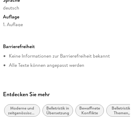
Sprache
deutsch
Auflage
1. Auflage
Seitenanzahl
200
Barrierefreiheit
Dateigröße
Keine Informationen zur Barrierefreiheit bekannt
1,24 MB
Alle Texte können angepasst werden
Reihe
Suhrkamp Verlag
Autor/Autorin
Pedro Lemebel
Entdecken Sie mehr
Übersetzung
Matthias Strobel
Moderne und
Belletristik in
Bewaffnete
Belletristik:
zeitgenössische
Übersetzung
Konflikte
Themen,
Verlag/Hersteller
Liebesromane
Stoffe,
Motive:
Suhrkamp Verlag
Liebe und
Beziehunge