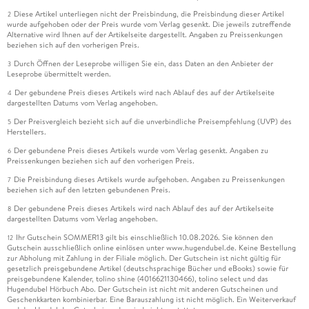
Diese Artikel unterliegen nicht der Preisbindung, die Preisbindung dieser Artikel
2
wurde aufgehoben oder der Preis wurde vom Verlag gesenkt. Die jeweils zutreffende
Alternative wird Ihnen auf der Artikelseite dargestellt. Angaben zu Preissenkungen
beziehen sich auf den vorherigen Preis.
Durch Öffnen der Leseprobe willigen Sie ein, dass Daten an den Anbieter der
3
Leseprobe übermittelt werden.
Der gebundene Preis dieses Artikels wird nach Ablauf des auf der Artikelseite
4
dargestellten Datums vom Verlag angehoben.
Der Preisvergleich bezieht sich auf die unverbindliche Preisempfehlung (UVP) des
5
Herstellers.
Der gebundene Preis dieses Artikels wurde vom Verlag gesenkt. Angaben zu
6
Preissenkungen beziehen sich auf den vorherigen Preis.
Die Preisbindung dieses Artikels wurde aufgehoben. Angaben zu Preissenkungen
7
beziehen sich auf den letzten gebundenen Preis.
Der gebundene Preis dieses Artikels wird nach Ablauf des auf der Artikelseite
8
dargestellten Datums vom Verlag angehoben.
Ihr Gutschein SOMMER13 gilt bis einschließlich 10.08.2026. Sie können den
12
Gutschein ausschließlich online einlösen unter www.hugendubel.de. Keine Bestellung
zur Abholung mit Zahlung in der Filiale möglich. Der Gutschein ist nicht gültig für
gesetzlich preisgebundene Artikel (deutschsprachige Bücher und eBooks) sowie für
preisgebundene Kalender, tolino shine (4016621130466), tolino select und das
Hugendubel Hörbuch Abo. Der Gutschein ist nicht mit anderen Gutscheinen und
Geschenkkarten kombinierbar. Eine Barauszahlung ist nicht möglich. Ein Weiterverkauf