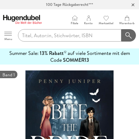
100 Tage Rückgaberecht***
Abholung in über 100 Filialen
Filiale
Konto
Merkzettel
Warenkorb
Hugendubel
Menu
Summer Sale:
13% Rabatt
auf viele Sortimente mit dem
12
mehr
Code
SOMMER13
erfahren
Band 1