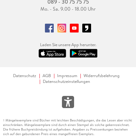
089 - 30 75 75 75
Mo. - Sa. 9.00 - 18.00 Uhr
Laden Sie unsere App herunter.
Datenschutz
AGB
Impressum
Widerrufsbelehrung
Datenschutzeinstellungen
Mängelexemplare sind Bücher mit leichten Beschädigungen, die das Lesen aber nicht
1
einschränken. Mängelexemplare sind durch einen Stempel als solche gekennzeichnet.
Die frühere Buchpreisbindung ist aufgehoben. Angaben zu Preissenkungen beziehen
sich auf den gebundenen Preis eines mangelfreien Exemplars.