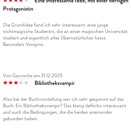
Eine interessante Idee, mit einer nervigen
Protagonistin
Die Grundidee fand ich sehr interessant, eine junge
nichtmagische Studentin, die an einer magischen Universität
studiert und eigentlich alles Übernatürliches hasst.
Besonders Vampire.
Als sie ein besonders Zauberbuch stehlen will, befreit sie
unfreiwillig einen alten und gefährlichen Fluch daraus, der
sich sofort in ihr einnistet. Nur dank des schnellen
Von
Gavroche
am
31.12.2025
Eingreifens des Chef-Bibliothekar und Master des Corvus
Bibliotheksvampir
Vampir Colleges kann Katherine gerettet werden, auch wenn
sie dafür nun regelmäßig von ihrem größten Feind gebissen
werden muss. Nur blöd, das der Biss eines Vampires verboten
Also bei der Buchvorstellung war ich sehr gespannt auf das
ist und unter Strafe steht. Einzige Möglichkeit ist eine Heirat
Buch. Ein Bibliotheksvampir? Das klang definitiv interessant
und somit eine Fake-Ehe.
und auch die Bedingungen, die die beiden aneinander
gebunden haben.
Doch was ist, wenn aus Hass Zuneigung und auch Liebe wird?
Wird dann auch der Fake-Ehe eine richtige Ehe?
Katherine Campbell studiert in den 1920er Jahren in