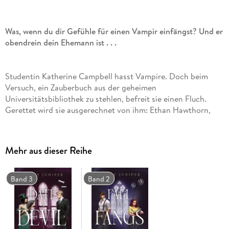
Was, wenn du dir Gefühle für einen Vampir einfängst? Und er
obendrein dein Ehemann ist . . .
Studentin Katherine Campbell hasst Vampire. Doch beim
Versuch, ein Zauberbuch aus der geheimen
Universitätsbibliothek zu stehlen, befreit sie einen Fluch.
Gerettet wird sie ausgerechnet von ihm: Ethan Hawthorn,
seines Zeichens Chef-Bibliothekar, mächtiger Vampir,
unnatürlich attraktiv und ihr größter Feind an der Darkthorn
University. Um den Fluch in Schach zu halten, muss ihr
Mehr aus dieser Reihe
chronisch miesgelaunter Retter sie regelmäßig beißen -
absolut illegal seit 1899. Das Schlupfloch? Eine Heirat. Von
jetzt an muss Ethan alles mit Kat teilen. Auch sein Bett. Egal,
Band 3
Band 2
wie sehr Kat an seiner Selbstbeherrschung zerrt. Egal, wer
noch Interesse an ihr und dem Fluch zeigt. Fest steht, er wird
seine Frau um jeden Preis beschützen. Auch, wenn ihre Ehe
nur ein Fake ist. Oder nicht?