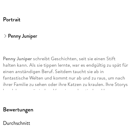
Portrait
Penny Juniper
Penny Juniper
schreibt Geschichten, seit sie einen Stift
halten kann. Als sie tippen lernte, war es endgültig zu spät für
einen anständigen Beruf. Seitdem taucht sie ab in
fantastische Welten und kommt nur ab und zu raus, um nach
ihrer Familie zu sehen oder ihre Katzen zu kraulen. Ihre Storys
handeln von mürrischen Vampiren, chaotischen Hexen,
scharfen Dämonen, sarkastischen Fae und unwiderstehlich
hotten Werwölfen, die für ihr Happy End kämpfen müssen.
Bewertungen
Dabei fliegen nicht nur magische Funken, es wird auch heiß.
Penny liebt Fantasy mit Humor und dem gewissen Etwas.
Durchschnitt