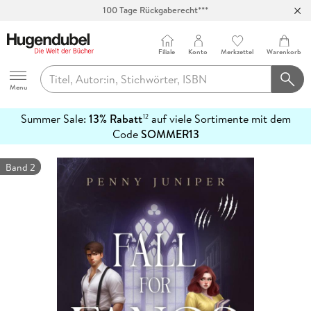
100 Tage Rückgaberecht***
Abholung in über 100 Filialen
Filiale
Konto
Merkzettel
Warenkorb
Hugendubel
Menu
Summer Sale:
13% Rabatt
auf viele Sortimente mit dem
12
mehr
Code
SOMMER13
erfahren
Band 2