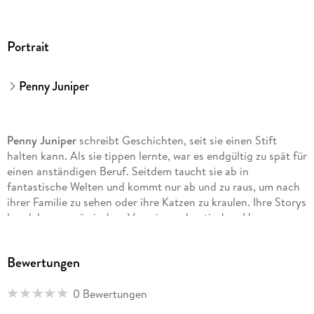
Portrait
Penny Juniper
Penny Juniper
schreibt Geschichten, seit sie einen Stift
halten kann. Als sie tippen lernte, war es endgültig zu spät für
einen anständigen Beruf. Seitdem taucht sie ab in
fantastische Welten und kommt nur ab und zu raus, um nach
ihrer Familie zu sehen oder ihre Katzen zu kraulen. Ihre Storys
handeln von mürrischen Vampiren, chaotischen Hexen,
scharfen Dämonen, sarkastischen Fae und unwiderstehlich
hotten Werwölfen, die für ihr Happy End kämpfen müssen.
Bewertungen
Dabei fliegen nicht nur magische Funken, es wird auch heiß.
Penny liebt Fantasy mit Humor und dem gewissen Etwas.
0 Bewertungen