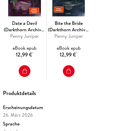
bedroht . . .
Date a Devil
Bite the Bride
»Fall For Fangs« ist eine Werwolf-Romantasy an der düsteren
(Darkthorn Archives
(Darkthorn Archives
Darkthorn University in den glamourösen 1920er Jahren.
Penny Juniper
3)
Penny Juniper
1)
eBook epub
eBook epub
12,99 €
12,99 €
*
*
#DatingCoach #ForbiddenLove #FatedMates #GrumpyxSunshine
#TouchHerAndDie
Dies ist der zweite Band der »Darkthorn Archives« von Penny
Juniper.
Produktdetails
Die Romane können unabhängig voneinander gelesen
Erscheinungsdatum
werden, zum besseren Verständnis empfiehlt sich aber die
26. März 2026
Lektüre in der chronologischen Reihenfolge.
Sprache