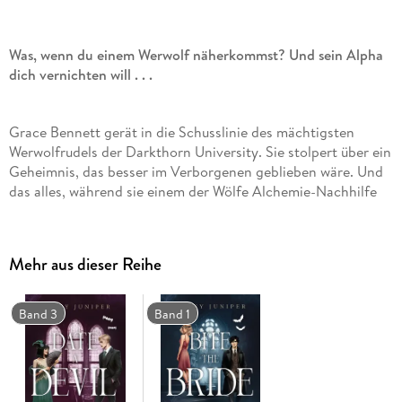
Was, wenn du einem Werwolf näherkommst? Und sein Alpha
dich vernichten will . . .
Grace Bennett gerät in die Schusslinie des mächtigsten
Werwolfrudels der Darkthorn University. Sie stolpert über ein
Geheimnis, das besser im Verborgenen geblieben wäre. Und
das alles, während sie einem der Wölfe Alchemie-Nachhilfe
geben muss: dem notorischen Bad Boy Alpha Connor
McKenzie, mit dem sie im letzten Semester eine
erschütternde Begegnung hatte. Als Wiedergutmachung
Mehr aus dieser Reihe
bietet Connor ihr seine Dienste als Dating Coach an - die
schüchterne Hobbybäckerin geht ihm schon länger unter die
Haut. Zwischen Bibliotheksstunden, Cupcakes und lebhaften
Band 3
Band 1
Dating-Lektionen kommen die beiden sich näher, als ihnen
erlaubt ist. Denn Liebe zwischen Menschen und Werwölfen
ist streng verboten. Und Connors Rudel ist jedes Mittel
recht, um die Menschenfrau loszuwerden, die ihre Traditionen