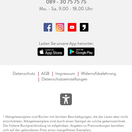
089 - 30 75 75 75
Mo. - Sa. 9.00 - 18.00 Uhr
Laden Sie unsere App herunter.
Datenschutz
AGB
Impressum
Widerrufsbelehrung
Datenschutzeinstellungen
Mängelexemplare sind Bücher mit leichten Beschädigungen, die das Lesen aber nicht
1
einschränken. Mängelexemplare sind durch einen Stempel als solche gekennzeichnet.
Die frühere Buchpreisbindung ist aufgehoben. Angaben zu Preissenkungen beziehen
sich auf den gebundenen Preis eines mangelfreien Exemplars.