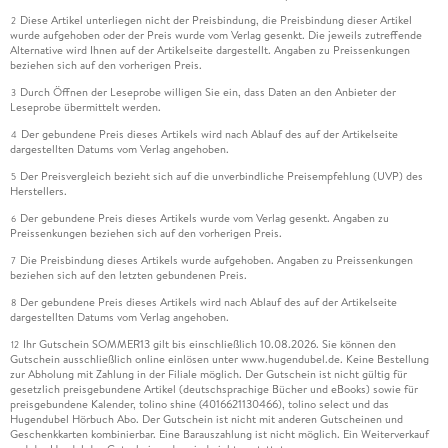
Diese Artikel unterliegen nicht der Preisbindung, die Preisbindung dieser Artikel
2
wurde aufgehoben oder der Preis wurde vom Verlag gesenkt. Die jeweils zutreffende
Alternative wird Ihnen auf der Artikelseite dargestellt. Angaben zu Preissenkungen
beziehen sich auf den vorherigen Preis.
Durch Öffnen der Leseprobe willigen Sie ein, dass Daten an den Anbieter der
3
Leseprobe übermittelt werden.
Der gebundene Preis dieses Artikels wird nach Ablauf des auf der Artikelseite
4
dargestellten Datums vom Verlag angehoben.
Der Preisvergleich bezieht sich auf die unverbindliche Preisempfehlung (UVP) des
5
Herstellers.
Der gebundene Preis dieses Artikels wurde vom Verlag gesenkt. Angaben zu
6
Preissenkungen beziehen sich auf den vorherigen Preis.
Die Preisbindung dieses Artikels wurde aufgehoben. Angaben zu Preissenkungen
7
beziehen sich auf den letzten gebundenen Preis.
Der gebundene Preis dieses Artikels wird nach Ablauf des auf der Artikelseite
8
dargestellten Datums vom Verlag angehoben.
Ihr Gutschein SOMMER13 gilt bis einschließlich 10.08.2026. Sie können den
12
Gutschein ausschließlich online einlösen unter www.hugendubel.de. Keine Bestellung
zur Abholung mit Zahlung in der Filiale möglich. Der Gutschein ist nicht gültig für
gesetzlich preisgebundene Artikel (deutschsprachige Bücher und eBooks) sowie für
preisgebundene Kalender, tolino shine (4016621130466), tolino select und das
Hugendubel Hörbuch Abo. Der Gutschein ist nicht mit anderen Gutscheinen und
Geschenkkarten kombinierbar. Eine Barauszahlung ist nicht möglich. Ein Weiterverkauf