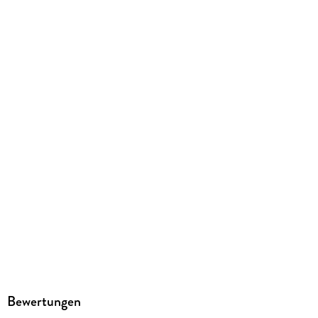
EPUB
ISBN
9783440138618
Bewertungen