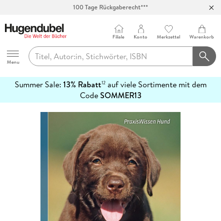
100 Tage Rückgaberecht***
Abholung in über 100 Filialen
Filiale
Konto
Merkzettel
Warenkorb
Hugendubel
Menu
Summer Sale:
13% Rabatt
auf viele Sortimente mit dem
12
mehr
Code
SOMMER13
erfahren