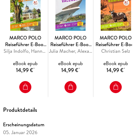
in einem abgeschiedenen Bergdorf unter Platanen dösen.
Stilvoll, entspannt, aktiv oder alles auf einmal an der Côte d
Azur stehen dir alle Urlaubsmöglichkeiten offen!
Damit du bei all der Auswahl nichts verpasst, begleitet dich
MARCO POLO
MARCO POLO
MARCO POLO
dein MARCO POLO Reiseführer überallhin, gibt dir die
Reiseführer E-Book
Reiseführer E-Book
Reiseführer E-Boo
besten Tipps und sorgt mit Stadtplänen und
Weimar
Silja Indolfo, Hannah Würsching
Valencia
Julia Macher, Alexandra Frank
Christian Selz
Namibia
Übersichtskarten für Orientierung.
eBook epub
eBook epub
eBook epub
14,99 €
14,99 €
14,99 €
*
*
*
Das Beste zuerst: die MARCO POLO
Top-Highlights
und die MARCO POLO
Produktdetails
Bucketlist
für die unvergesslichen Urlaubserlebnisse
Erscheinungsdatum
05. Januar 2026