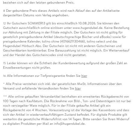
beziehen sich auf den letzten gebundenen Preis.
Der gebundene Preis dieses Artikels wird nach Ablauf des auf der Artikelseite
8
dargestellten Datums vom Verlag angehoben.
Ihr Gutschein SOMMER13 gilt bis einschließlich 10.08.2026. Sie können den
12
Gutschein ausschließlich online einlösen unter www.hugendubel.de. Keine Bestellung
zur Abholung mit Zahlung in der Filiale möglich. Der Gutschein ist nicht gültig für
gesetzlich preisgebundene Artikel (deutschsprachige Bücher und eBooks) sowie für
preisgebundene Kalender, tolino shine (4016621130466), tolino select und das
Hugendubel Hörbuch Abo. Der Gutschein ist nicht mit anderen Gutscheinen und
Geschenkkarten kombinierbar. Eine Barauszahlung ist nicht möglich. Ein Weiterverkauf
und der Handel des Gutscheincodes sind nicht gestattet.
Leider können wir die Echtheit der Kundenbewertung aufgrund der großen Zahl an
15
Einzelbewertungen nicht prüfen.
Alle Informationen zur Tiefpreisgarantie finden Sie
hier
16
Alle Preise verstehen sich inkl. der gesetzlichen MwSt. Informationen über den
*
Versand und anfallende Versandkosten finden Sie
hier
Alle online gekauften Versandartikel beinhalten ein erweitertes Rückgaberecht von
***
100 Tagen nach Kaufdatum. Die Rücknahme von Bild-, Ton- und Datenträgern ist nur bei
noch versiegelter Ware möglich. Für in der Filiale gekaufte Artikel gilt ein
Rückgaberecht von 4 Wochen. Voraussetzung ist die Vorlage des Kassenbons und dass
sich der Artikel in wiederverkaufsfähigem Zustand befindet. Für digitale Produkte gilt
weiterhin die gesetzliche Widerrufsfrist von 14 Tagen. Bitte senden Sie Ihren Widerruf
zu digitalen Produkten per Mail an info@hugendubel.de.