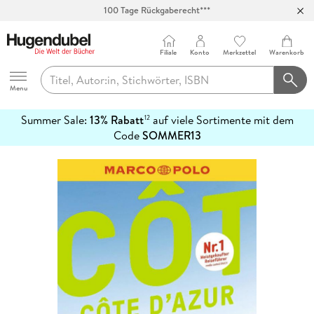
100 Tage Rückgaberecht***
Abholung in über 100 Filialen
Filiale
Konto
Merkzettel
Warenkorb
Hugendubel
Menu
Summer Sale:
13% Rabatt
auf viele Sortimente mit dem
12
mehr
Code
SOMMER13
erfahren