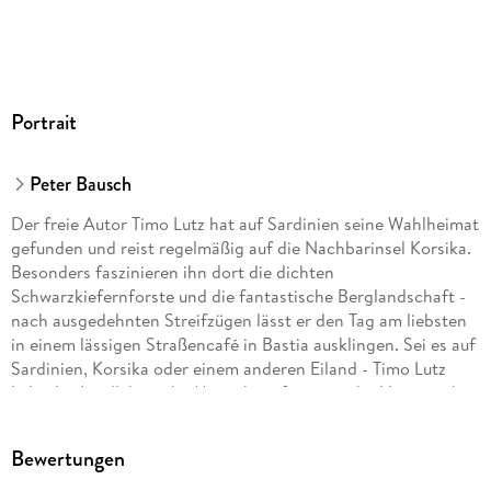
Reiseführer stellst du dir genau die Reise zusammen, von der
du immer geträumt hast. Erlebe Abenteuer auch abseits des
Mainstreams: Kreiere deinen eigenen Duft bei einem Parfum-
Workshop, probiere Bioweine der ersten Stunde oder mach
mit bei karnevalistischen Blumenschlachten. Mit dem
Portrait
MARCO POLO Reiseführer Côte d Azur bist du ohne lange
Vorbereitung bereit für deinen Traumurlaub!
Peter Bausch
Der freie Autor Timo Lutz hat auf Sardinien seine Wahlheimat
gefunden und reist regelmäßig auf die Nachbarinsel Korsika.
ERLEBE LOS!
Besonders faszinieren ihn dort die dichten
Schwarzkiefernforste und die fantastische Berglandschaft -
nach ausgedehnten Streifzügen lässt er den Tag am liebsten
in einem lässigen Straßencafé in Bastia ausklingen. Sei es auf
Sardinien, Korsika oder einem anderen Eiland - Timo Lutz
liebt das Inselleben: die Menschen, fantastische Natur und
den Zauber kleiner Häfen.
Bewertungen