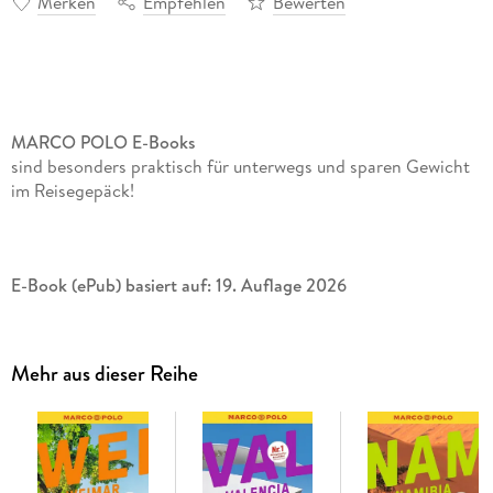
Merken
Empfehlen
Bewerten
MARCO POLO E-Books
sind besonders praktisch für unterwegs und sparen Gewicht
im Reisegepäck!
E-Book (ePub) basiert auf: 19. Auflage 2026
Mehr aus dieser Reihe
Urlaub zwischen Strandtrubel und Bergdorfstille mit dem
MARCO POLO Reiseführer Côte d Azur
Mit Wanderstiefeln auf einen Zweitausender kraxeln und
später im Bikini am Sandstrand brutzeln. Oder im
Luxusrestaurant am Meer Champagner schlürfen und danach