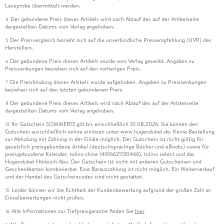
Leseprobe übermittelt werden.
Der gebundene Preis dieses Artikels wird nach Ablauf des auf der Artikelseite
4
dargestellten Datums vom Verlag angehoben.
Der Preisvergleich bezieht sich auf die unverbindliche Preisempfehlung (UVP) des
5
Herstellers.
Der gebundene Preis dieses Artikels wurde vom Verlag gesenkt. Angaben zu
6
Preissenkungen beziehen sich auf den vorherigen Preis.
Die Preisbindung dieses Artikels wurde aufgehoben. Angaben zu Preissenkungen
7
beziehen sich auf den letzten gebundenen Preis.
Der gebundene Preis dieses Artikels wird nach Ablauf des auf der Artikelseite
8
dargestellten Datums vom Verlag angehoben.
Ihr Gutschein SOMMER13 gilt bis einschließlich 10.08.2026. Sie können den
12
Gutschein ausschließlich online einlösen unter www.hugendubel.de. Keine Bestellung
zur Abholung mit Zahlung in der Filiale möglich. Der Gutschein ist nicht gültig für
gesetzlich preisgebundene Artikel (deutschsprachige Bücher und eBooks) sowie für
preisgebundene Kalender, tolino shine (4016621130466), tolino select und das
Hugendubel Hörbuch Abo. Der Gutschein ist nicht mit anderen Gutscheinen und
Geschenkkarten kombinierbar. Eine Barauszahlung ist nicht möglich. Ein Weiterverkauf
und der Handel des Gutscheincodes sind nicht gestattet.
Leider können wir die Echtheit der Kundenbewertung aufgrund der großen Zahl an
15
Einzelbewertungen nicht prüfen.
Alle Informationen zur Tiefpreisgarantie finden Sie
hier
16