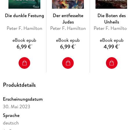
Der packende Auftakt zur spannungsgeladenen Science
Fiction Saga des Bestseller-Autors Peter F. Hamilton.
Die dunkle Festung
Der entfesselte
Die Boten des
Judas
Unheils
Peter F. Hamilton
Peter F. Hamilton
Peter F. Hamilton
Band 1:
eBook epub
eBook epub
eBook epub
Der Stern der Pandora
6,99 €
6,99 €
4,99 €
*
*
*
Band 2:
Die Boten des Unheils
Produktdetails
Erscheinungsdatum
30. Mai 2023
Band 3:
Sprache
Der entfesselte Judas
deutsch