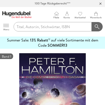
100 Tage Rückgaberecht***
Abholung in über 100 Filialen
Filiale
Konto
Merkzettel
Warenkorb
Hugendubel
Menu
Summer Sale:
13% Rabatt
auf viele Sortimente mit dem
12
mehr
Code
SOMMER13
erfahren
Band 1