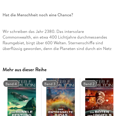
Hat die Menschheit noch eine Chance?
Wir schreiben das Jahr 2380. Das intersolare
Commonwealth, ein etwa 400 Lichtjahre durchmessendes
Raumgebiet, birgt über 600 Welten. Sternenschiffe sind
überflüssig geworden, denn die Planeten sind durch ein Netz
aus Wurmlöchern miteinander verbunden. Am äußeren Rand
des Commonwealth beobachtet ein Astronom das
Unmögliche: Ein Stern verschwindet einfach - von einem
Mehr aus dieser Reihe
Moment auf den anderen. Da er zu weit vom nächsten
Wurmloch entfernt liegt, wird eigens ein überlichtschnelles
Schiff gebaut. Seine Mission: herauszufinden, ob das
Band 4
Band 3
Band 2
Phänomen eine Bedrohung darstellt. Bald stellt sich heraus,
dass es nie eine größere Bedrohung für die Menschheit gab .
. .