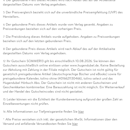
Der gebundene Preis dieses Artikels wird nach Ablauf des auf der Artikelseite
4
dargestellten Datums vom Verlag angehoben.
Der Preisvergleich bezieht sich auf die unverbindliche Preisempfehlung (UVP) des
5
Herstellers.
Der gebundene Preis dieses Artikels wurde vom Verlag gesenkt. Angaben zu
6
Preissenkungen beziehen sich auf den vorherigen Preis.
Die Preisbindung dieses Artikels wurde aufgehoben. Angaben zu Preissenkungen
7
beziehen sich auf den letzten gebundenen Preis.
Der gebundene Preis dieses Artikels wird nach Ablauf des auf der Artikelseite
8
dargestellten Datums vom Verlag angehoben.
Ihr Gutschein SOMMER13 gilt bis einschließlich 10.08.2026. Sie können den
12
Gutschein ausschließlich online einlösen unter www.hugendubel.de. Keine Bestellung
zur Abholung mit Zahlung in der Filiale möglich. Der Gutschein ist nicht gültig für
gesetzlich preisgebundene Artikel (deutschsprachige Bücher und eBooks) sowie für
preisgebundene Kalender, tolino shine (4016621130466), tolino select und das
Hugendubel Hörbuch Abo. Der Gutschein ist nicht mit anderen Gutscheinen und
Geschenkkarten kombinierbar. Eine Barauszahlung ist nicht möglich. Ein Weiterverkauf
und der Handel des Gutscheincodes sind nicht gestattet.
Leider können wir die Echtheit der Kundenbewertung aufgrund der großen Zahl an
15
Einzelbewertungen nicht prüfen.
Alle Informationen zur Tiefpreisgarantie finden Sie
hier
16
Alle Preise verstehen sich inkl. der gesetzlichen MwSt. Informationen über den
*
Versand und anfallende Versandkosten finden Sie
hier