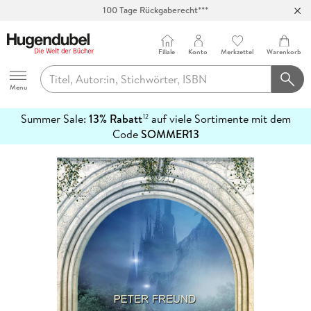
100 Tage Rückgaberecht***
Abholung in über 100 Filialen
Filiale
Konto
Merkzettel
Warenkorb
Hugendubel
Menu
Summer Sale:
13% Rabatt
auf viele Sortimente mit dem
12
mehr
Code
SOMMER13
erfahren