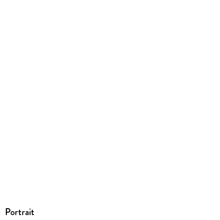
9783957510501
Portrait