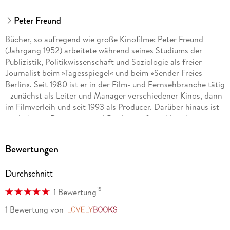
Peter Freund
Bücher, so aufregend wie große Kinofilme: Peter Freund
(Jahrgang 1952) arbeitete während seines Studiums der
Publizistik, Politikwissenschaft und Soziologie als freier
Journalist beim »Tagesspiegel« und beim »Sender Freies
Berlin«. Seit 1980 ist er in der Film- und Fernsehbranche tätig
- zunächst als Leiter und Manager verschiedener Kinos, dann
im Filmverleih und seit 1993 als Producer. Darüber hinaus ist
er als Autor, Dramaturg und Produzent für zahlreiche
Fernsehserien und -filme verantwortlich.
Bewertungen
Peter Freunds bisher größter Erfolg ist die »Laura Leander«-
Reihe. Sie begeistert Kinder wie Erwachsene gleichermaßen,
Durchschnitt
stürmte die Bestsellerliste und wurde in 22 Ländern weltweit
veröffentlicht. Der »Focus« meint: »Was Harry Potter kann,
15
1 Bewertung
kann Laura auch. «
1 Bewertung
von
LovelyBooks
Peter Freund lebt und arbeitet in Berlin, wo auch seine