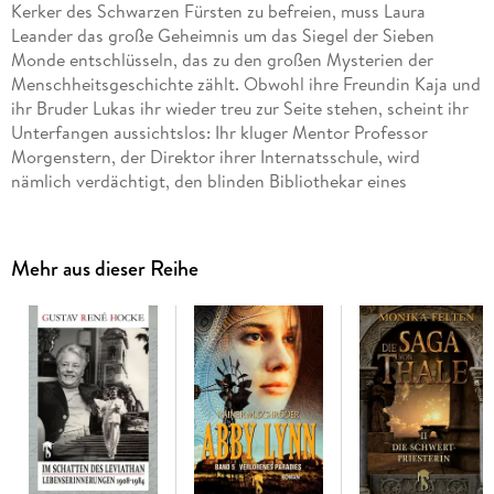
Kerker des Schwarzen Fürsten zu befreien, muss Laura
Leander das große Geheimnis um das Siegel der Sieben
Monde entschlüsseln, das zu den großen Mysterien der
Menschheitsgeschichte zählt. Obwohl ihre Freundin Kaja und
ihr Bruder Lukas ihr wieder treu zur Seite stehen, scheint ihr
Unterfangen aussichtslos: Ihr kluger Mentor Professor
Morgenstern, der Direktor ihrer Internatsschule, wird
nämlich verdächtigt, den blinden Bibliothekar eines
geheimen Archivs ermordet zu haben, und kann ihr deshalb
nicht helfen. Doch zum Glück gibt es da den Knappen Alarik,
den es durch die Geheime Pforte aus Aventerra auf die Erde
Mehr aus dieser Reihe
verschlagen hat: Er unterstützt Laura mit wertvollen
Vorschlägen. Doch als Laura sich nach ebenso aufregenden
wie gefährlichen Prüfungen schon am Ziel ihrer Wünsche
wähnt, stellt der Schwarze Fürst Borboron sie vor die
schwerste Wahl ihres Lebens: Sie muss sich zwischen dem
Kampf für das Gute und dem Leben ihres Vaters entscheiden.
Nur das Siegel der Sieben Monde kann ihr jetzt noch helfen -
aber dessen Rätsel hat noch niemand gelöst . . .
»Fantastisch. Voller schöner Details und mächtig viel