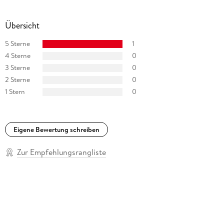
allerneueste Fantasy-Reihe spielt: »Guardians of Secret
Powers«.
Übersicht
5 Sterne
1
4 Sterne
0
3 Sterne
0
2 Sterne
0
1 Stern
0
Eigene Bewertung schreiben
Zur Empfehlungsrangliste