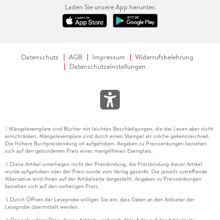
Laden Sie unsere App herunter.
Datenschutz
AGB
Impressum
Widerrufsbelehrung
Datenschutzeinstellungen
Mängelexemplare sind Bücher mit leichten Beschädigungen, die das Lesen aber nicht
1
einschränken. Mängelexemplare sind durch einen Stempel als solche gekennzeichnet.
Die frühere Buchpreisbindung ist aufgehoben. Angaben zu Preissenkungen beziehen
sich auf den gebundenen Preis eines mangelfreien Exemplars.
Diese Artikel unterliegen nicht der Preisbindung, die Preisbindung dieser Artikel
2
wurde aufgehoben oder der Preis wurde vom Verlag gesenkt. Die jeweils zutreffende
Alternative wird Ihnen auf der Artikelseite dargestellt. Angaben zu Preissenkungen
beziehen sich auf den vorherigen Preis.
Durch Öffnen der Leseprobe willigen Sie ein, dass Daten an den Anbieter der
3
Leseprobe übermittelt werden.