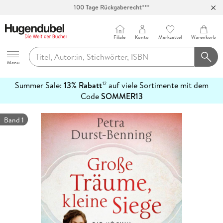
100 Tage Rückgaberecht***
Abholung in über 100 Filialen
Filiale
Konto
Merkzettel
Warenkorb
Hugendubel
Menu
Summer Sale:
13% Rabatt
auf viele Sortimente mit dem
12
mehr
Code
SOMMER13
erfahren
Band 1