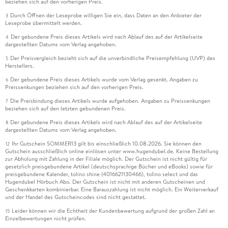
beziehen sich auf den vorherigen Preis.
Durch Öffnen der Leseprobe willigen Sie ein, dass Daten an den Anbieter der
3
Leseprobe übermittelt werden.
Der gebundene Preis dieses Artikels wird nach Ablauf des auf der Artikelseite
4
dargestellten Datums vom Verlag angehoben.
Der Preisvergleich bezieht sich auf die unverbindliche Preisempfehlung (UVP) des
5
Herstellers.
Der gebundene Preis dieses Artikels wurde vom Verlag gesenkt. Angaben zu
6
Preissenkungen beziehen sich auf den vorherigen Preis.
Die Preisbindung dieses Artikels wurde aufgehoben. Angaben zu Preissenkungen
7
beziehen sich auf den letzten gebundenen Preis.
Der gebundene Preis dieses Artikels wird nach Ablauf des auf der Artikelseite
8
dargestellten Datums vom Verlag angehoben.
Ihr Gutschein SOMMER13 gilt bis einschließlich 10.08.2026. Sie können den
12
Gutschein ausschließlich online einlösen unter www.hugendubel.de. Keine Bestellung
zur Abholung mit Zahlung in der Filiale möglich. Der Gutschein ist nicht gültig für
gesetzlich preisgebundene Artikel (deutschsprachige Bücher und eBooks) sowie für
preisgebundene Kalender, tolino shine (4016621130466), tolino select und das
Hugendubel Hörbuch Abo. Der Gutschein ist nicht mit anderen Gutscheinen und
Geschenkkarten kombinierbar. Eine Barauszahlung ist nicht möglich. Ein Weiterverkauf
und der Handel des Gutscheincodes sind nicht gestattet.
Leider können wir die Echtheit der Kundenbewertung aufgrund der großen Zahl an
15
Einzelbewertungen nicht prüfen.