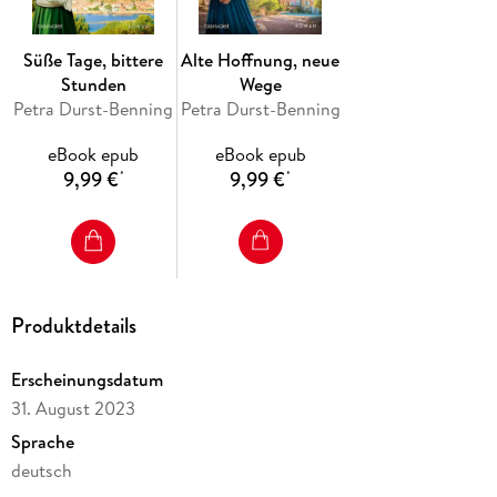
Die Hardcover-Ausgabe erschien unter dem Titel 'Die Köchin
- Lebe deinen Traum' bei Blanvalet.
Süße Tage, bittere
Alte Hoffnung, neue
Stunden
Wege
Petra Durst-Benning
Petra Durst-Benning
eBook epub
eBook epub
9,99 €
9,99 €
*
*
Produktdetails
Erscheinungsdatum
31. August 2023
Sprache
deutsch