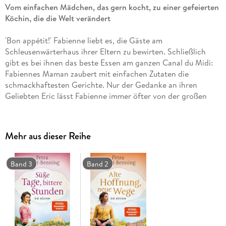
Vom einfachen Mädchen, das gern kocht, zu einer gefeierten
Köchin, die die Welt verändert
'Bon appétit!' Fabienne liebt es, die Gäste am
Schleusenwärterhaus ihrer Eltern zu bewirten. Schließlich
gibt es bei ihnen das beste Essen am ganzen Canal du Midi:
Fabiennes Maman zaubert mit einfachen Zutaten die
schmackhaftesten Gerichte. Nur der Gedanke an ihren
Geliebten Eric lässt Fabienne immer öfter von der großen
weiten Welt träumen. Als ihre Mutter unerwartet stirbt,
brennt sie kurzentschlossen mit Eric durch. Doch der junge
Schiffer erweist sich als wankelmütig, und so steht die
Mehr aus dieser Reihe
minderjährige Fabienne schon bald allein da. Sie kämpft für
sich und ihre Zukunft, und auch dank der Hilfe der adeligen
Stéphanie scheint sich alles zum Guten zu wenden. Aber
Band 3
Band 2
dann schlägt das Schicksal ein weiteres Mal unerbittlich zu . .
. und nichts ist mehr, wie es war.
Der Auftakt der neuen großen historischen Saga von
SPIEGEL-Bestsellerautorin Petra Durst-Benning!